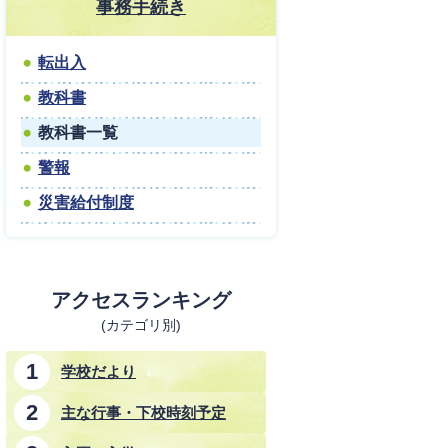
事務手続き
転出入
教科書
教科書一覧
警報
災害給付制度
アクセスランキング
(カテゴリ別)
学校だより
主な行事・下校時刻予定