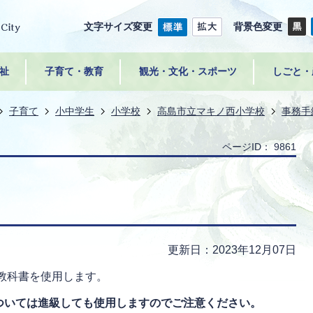
文字サイズ変更
背景色変更
祉
子育て・教育
観光・文化・スポーツ
しごと・
子育て
小中学生
小学校
高島市立マキノ西小学校
事務手
ページID：
9861
更新日：2023年12月07日
教科書を使用します。
ついては進級しても使用しますのでご注意ください。