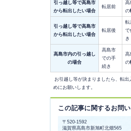
引っ越し等で高島市
高
転居前
から転出したい場合
の
転
引っ越し等で高島市
転居後
で
から転出したい場合
き
高島市
高島市内の引っ越し
高
での手
の場合
の
続き
お引越し等が決まりましたら、転出
めにお願いします。
この記事に関するお問い
〒520-1592
滋賀県高島市新旭町北畑565