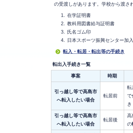
の受渡しがあります。学校から渡さ
在学証明書
教科用図書給与証明書
氏名ゴム印
日本スポーツ振興センター加
転入・転居・転出等の手続き
転出入手続き一覧
事案
時期
転
引っ越し等で高島市
転居前
で
へ転入したい場合
き
引っ越し等で高島市
高
転居後
へ転入したい場合
の