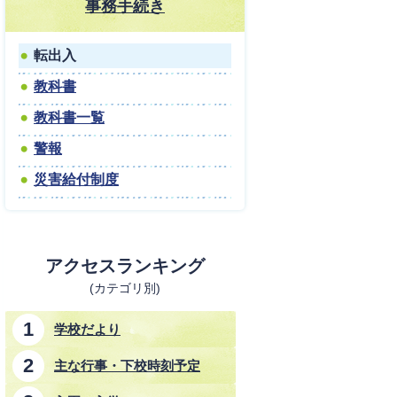
事務手続き
転出入
教科書
教科書一覧
警報
災害給付制度
アクセスランキング
(カテゴリ別)
学校だより
主な行事・下校時刻予定