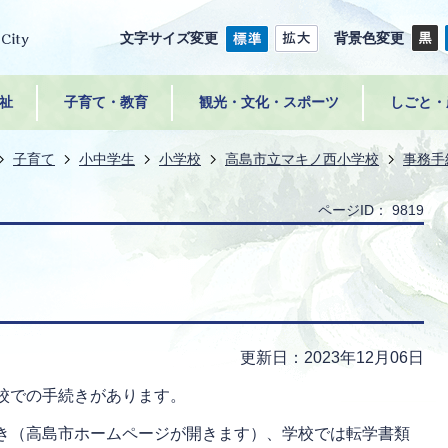
文字サイズ変更
背景色変更
祉
子育て・教育
観光・文化・スポーツ
しごと・
子育て
小中学生
小学校
高島市立マキノ西小学校
事務手
ページID：
9819
更新日：2023年12月06日
校での手続きがあります。
き（高島市ホームページが開きます）、学校では転学書類