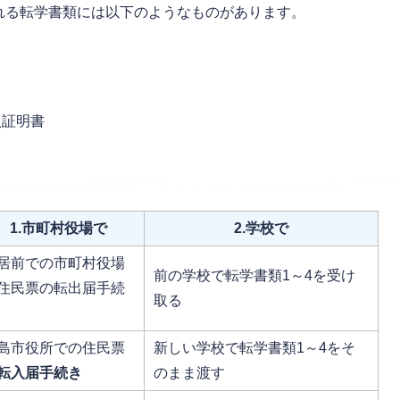
れる転学書類には以下のようなものがあります。
入証明書
1.市町村役場で
2.学校で
居前での市町村役場
前の学校で転学書類1～4を受け
住民票の転出届手続
取る
島市役所での住民票
新しい学校で転学書類1～4をそ
転入届手続き
のまま渡す