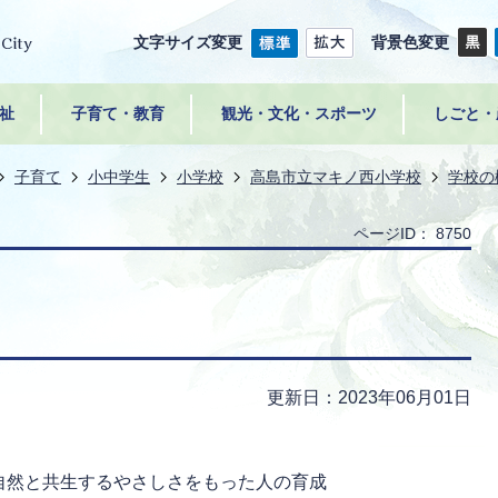
文字サイズ変更
背景色変更
祉
子育て・教育
観光・文化・スポーツ
しごと・
子育て
小中学生
小学校
高島市立マキノ西小学校
学校の
ページID：
8750
更新日：2023年06月01日
自然と共生するやさしさをもった人の育成