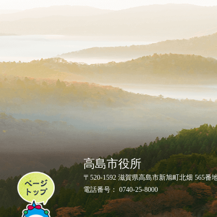
高島市役所
ペ
〒520-1592 滋賀県高島市新旭町北畑 565番
ー
電話番号： 0740-25-8000
ジ
ト