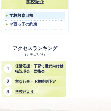
学校紹介
学校教育目標
マ西っ子の約束
アクセスランキング
(カテゴリ別)
保活応援！子育て世代向け就
職説明会・面接会
主な行事・下校時刻予定
学校だより