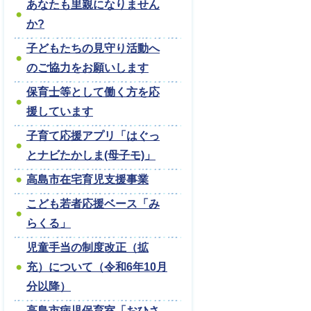
あなたも里親になりません
か?
子どもたちの見守り活動へ
のご協力をお願いします
保育士等として働く方を応
援しています
子育て応援アプリ「はぐっ
とナビたかしま(母子モ)」
高島市在宅育児支援事業
こども若者応援ベース「み
らくる」
児童手当の制度改正（拡
充）について（令和6年10月
分以降）
高島市病児保育室「おひさ