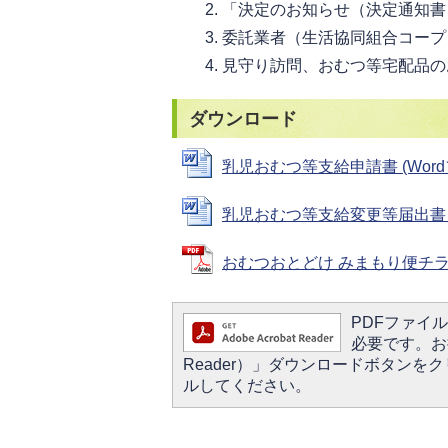
「決定のお知らせ（決定通知書
委託業者（生活協同組合コープ
見守り訪問、おむつ等宅配品の
ダウンロード
乳児おむつ等支給申請書 (Wordファ
乳児おむつ等支給変更等届出書 (Wo
おむつおとどけ みまもり便チラシ (
PDFファイルを
必要です。お持
Reader）」ダウンロードボタン
ルしてください。