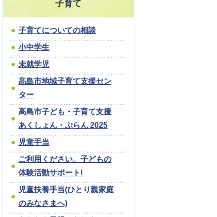
子育て
子育てについての相談
小中学生
未就学児
高島市地域子育て支援セン
ター
高島市子ども・子育て支援
あくしょん・ぷらん 2025
児童手当
ご利用ください。子どもの
体験活動サポート!
児童扶養手当(ひとり親家庭
のみなさまへ)