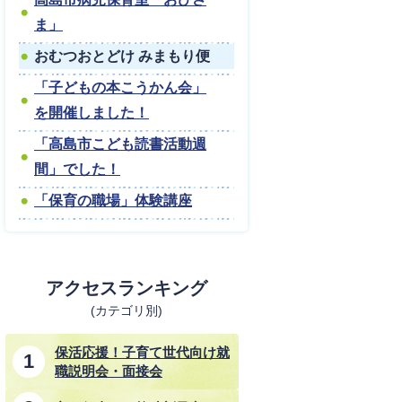
ま」
おむつおとどけ みまもり便
「子どもの本こうかん会」
を開催しました！
「高島市こども読書活動週
間」でした！
「保育の職場」体験講座
アクセスランキング
(カテゴリ別)
保活応援！子育て世代向け就
職説明会・面接会