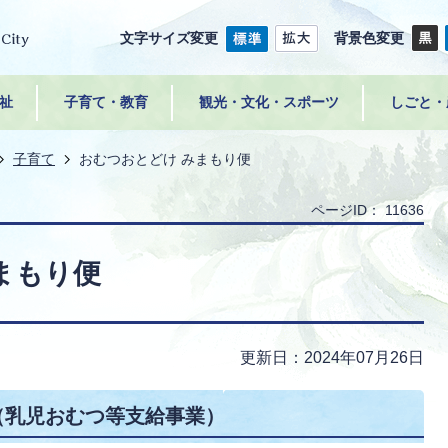
文字サイズ変更
背景色変更
祉
子育て・教育
観光・文化・スポーツ
しごと・
子育て
おむつおとどけ みまもり便
ページID：
11636
まもり便
更新日：2024年07月26日
（乳児おむつ等支給事業）