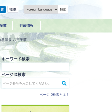
翻訳
産業
行政情報
白谷温泉 八王子荘
キーワード検索
ページID検索
ページID検索とは？