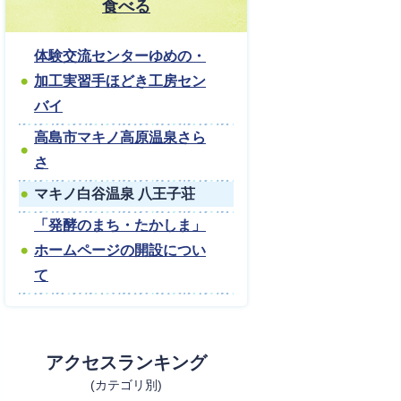
食べる
体験交流センターゆめの・
加工実習手ほどき工房セン
バイ
高島市マキノ高原温泉さら
さ
マキノ白谷温泉 八王子荘
「発酵のまち・たかしま」
ホームページの開設につい
て
アクセスランキング
(カテゴリ別)