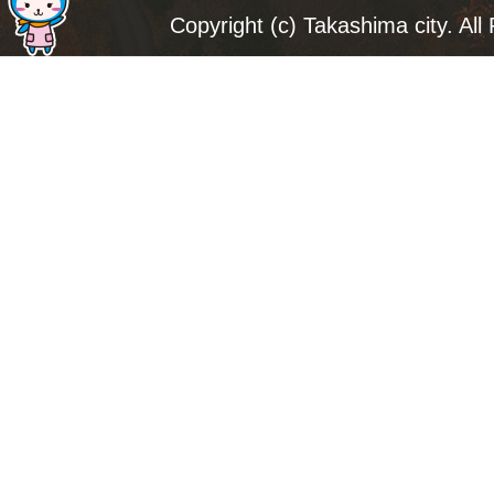
ジ
Copyright (c) Takashima city. All
ト
ッ
プ