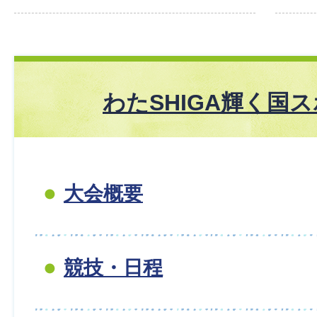
わたSHIGA輝く国
大会概要
競技・日程