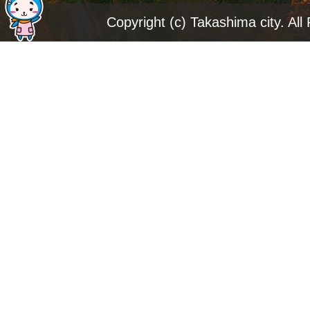
ジ
Copyright (c) Takashima city. All
ト
ッ
プ