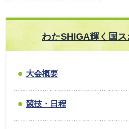
わたSHIGA輝く国
大会概要
競技・日程