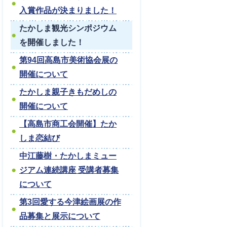
入賞作品が決まりました！
たかしま観光シンポジウム
を開催しました！
第94回高島市美術協会展の
開催について
たかしま親子きもだめしの
開催について
【高島市商工会開催】たか
しま恋結び
中江藤樹・たかしまミュー
ジアム連続講座 受講者募集
について
第3回愛する今津絵画展の作
品募集と展示について