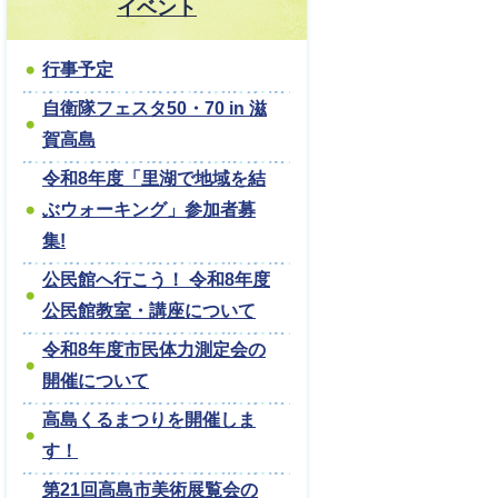
イベント
行事予定
自衛隊フェスタ50・70 in 滋
賀高島
令和8年度「里湖で地域を結
ぶウォーキング」参加者募
集!
公民館へ行こう！ 令和8年度
公民館教室・講座について
令和8年度市民体力測定会の
開催について
高島くるまつりを開催しま
す！
第21回高島市美術展覧会の