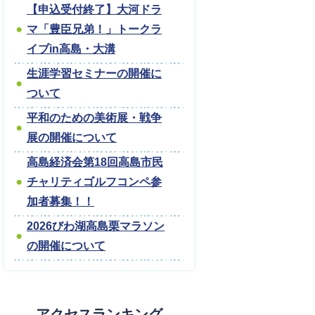
【申込受付終了】大河ドラ
マ「豊臣兄弟！」トークラ
イブin高島・大溝
生涯学習セミナーの開催に
ついて
平和のための美術展・戦争
展の開催について
高島経済会第18回高島市民
チャリティゴルフコンペ参
加者募集！！
2026びわ湖高島栗マラソン
の開催について
アクセスランキング