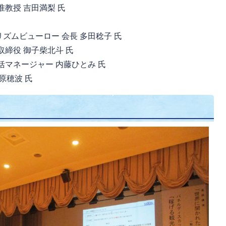
教授 吉田満梨 氏
ズムビューロー 会長 多田稔子 氏
締役 御子柴北斗 氏
マネージャー 内藤ひとみ 氏
原穂波 氏