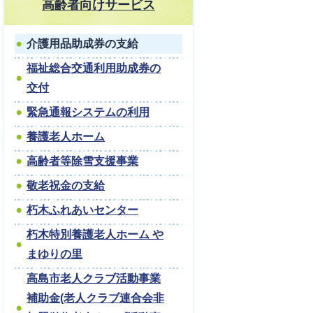
高齢者向けサービス
介護用品助成券の支給
福祉総合交通利用助成券の
交付
緊急通報システムの利用
養護老人ホーム
高齢者等除雪支援事業
敬老祝金の支給
朽木ふれあいセンター
朽木特別養護老人ホーム や
まゆりの里
高島市老人クラブ活動事業
補助金(老人クラブ連合会非