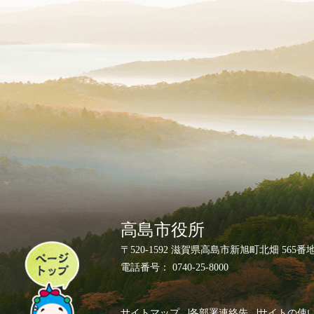
高島市役所
ペ
〒520-1592 滋賀県高島市新旭町北畑 565番
ー
電話番号： 0740-25-8000
ジ
ト
サイトマップ
各部署連絡先
サイトの使