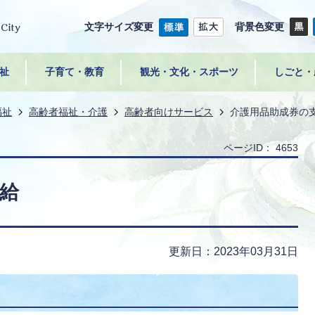
文字サイズ変更
背景色変更
祉
子育て・教育
観光・文化・スポーツ
しごと・
福祉
高齢者福祉・介護
高齢者向けサービス
介護用品助成券の
ページID：
4653
給
更新日：2023年03月31日