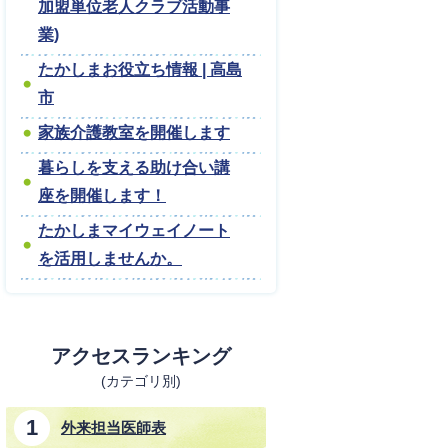
加盟単位老人クラブ活動事
業)
たかしまお役立ち情報 | 高島
市
家族介護教室を開催します
暮らしを支える助け合い講
座を開催します！
たかしまマイウェイノート
を活用しませんか。
アクセスランキング
(カテゴリ別)
外来担当医師表