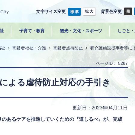
文字サイズ変更
背景色変更
祉
子育て・教育
観光・文化・スポーツ
しごと・
福祉
高齢者福祉・介護
高齢者虐待防止
養介護施設従事者等に
ページID：
5287
等による虐待防止対応の手引き
更新日：2023年04月11日
りのあるケアを推進していくための『道しるべ』が、完成