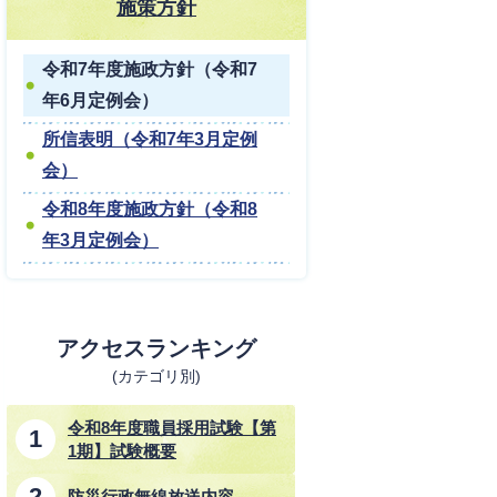
施策方針
令和7年度施政方針（令和7
年6月定例会）
所信表明（令和7年3月定例
会）
令和8年度施政方針（令和8
年3月定例会）
アクセスランキング
(カテゴリ別)
令和8年度職員採用試験【第
1期】試験概要
防災行政無線放送内容