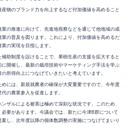
農産物のブランド力を向上するなど付加価値を高めること
農業の推進に向けて、先進地視察などを通じて他地域の成
農業の普及を図ります。これにより、付加価値を高めるだ
農業の実現を目指します。
た補助制度を設けることで、果樹生産の支援を拡大すると
的に開催し、最新の栽培技術やマーケティング手法を学ぶ
者の所得向上につなげていきたいと考えています。
ためには、新規就農者の確保が大変重要ですので、今年度
世代の農業参入を促進します。
ホンザルによる被害は極めて深刻な状況です。このため、
く必要があります。今議会では、新たに今津B群について
提案し、次年度以降の個体数調整の実施につなげてまいり