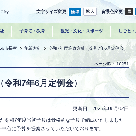
文字サイズ変更
背景色変更
祉
子育て・教育
観光・文化・スポーツ
しごと・
eb市長室
施策方針
令和7年度施政方針（令和7年6月定例会）
ページID：
10251
（令和7年6月定例会）
更新日：2025年06月02日
した令和7年度当初予算は骨格的な予算で編成いたしました
を中心に予算を提案させていただいております。