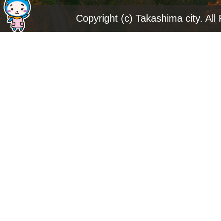
ジ
Copyright (c) Takashima city. All
ト
ッ
プ