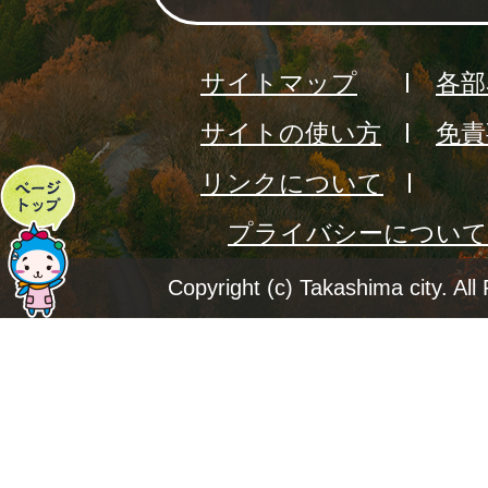
サイトマップ
各部
サイトの使い方
免責
リンクについて
ペ
プライバシーについて
ー
ジ
Copyright (c) Takashima city. All
ト
ッ
プ