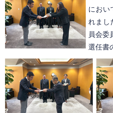
におい
れまし
員会委
選任書