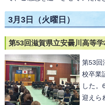
3月3日（火曜日）
第53回滋賀県立安曇川高等
第53
校卒業
した。
迎えら