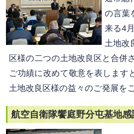
の言葉
来る4
土地改
区様の二つの土地改良区と合併
ご功績に改めて敬意を表します
土地改良区様の益々のご発展を
航空自衛隊饗庭野分屯基地感