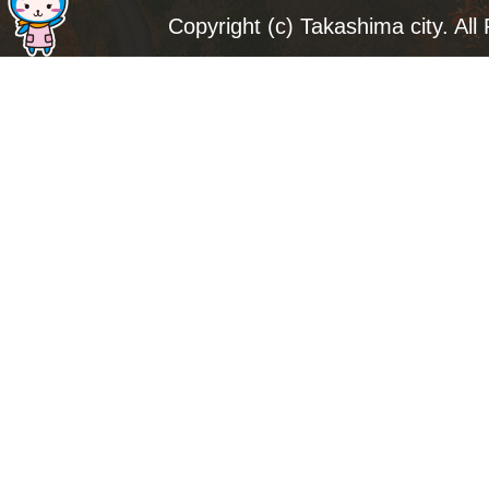
ジ
Copyright (c) Takashima city. All
ト
ッ
プ