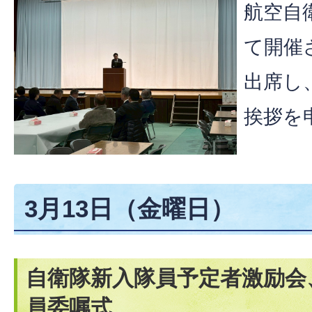
航空自
て開催
出席し
挨拶を
3月13日（金曜日）
自衛隊新入隊員予定者激励会
員委嘱式