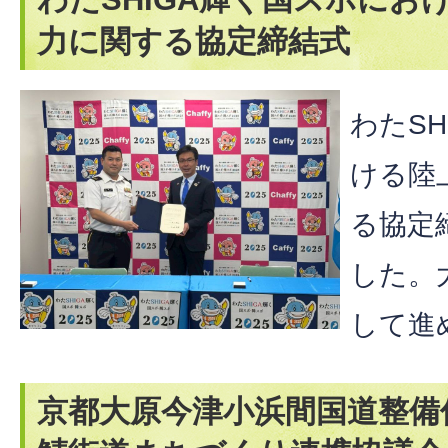
力に関する協定締結式
わたS
ける陸
る協定
した。
して進
京都大原今津小浜間国道整備