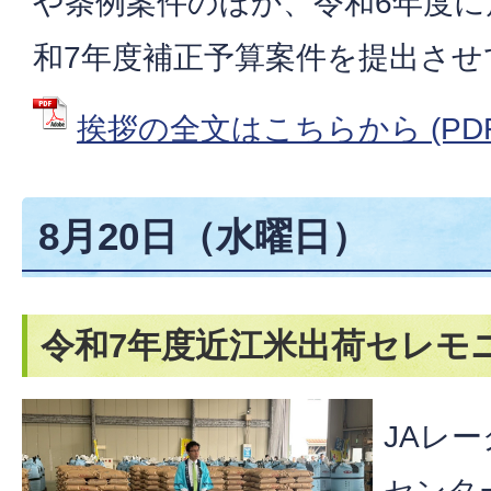
や条例案件のほか、令和6年度に
和7年度補正予算案件を提出さ
挨拶の全文はこちらから (PDFフ
8月20日（水曜日）
令和7年度近江米出荷セレモ
JAレ