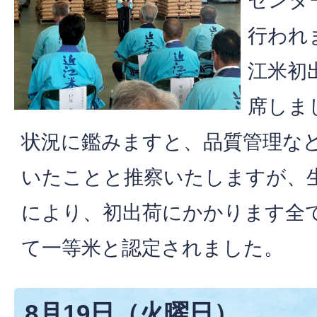
センタ
行われ
江米初
席しま
状況に鑑みますと、品質管理な
いたことと推察いたしますが、
により、初出荷にかかります全
て一等米と認定されました。
8月19日（火曜日）