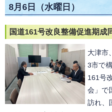
8月6日（水曜日）
国道161号改良整備促進期成
大津市
3市で
161
会」で
訪れ、