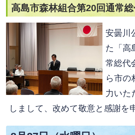
高島市森林組合第20回通常総
安曇川
た「高
常総代
ら市の
力いた
しまして、改めて敬意と感謝を