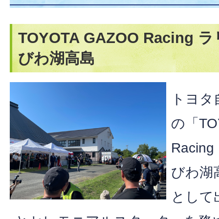
TOYOTA GAZOO Racin
びわ湖高島
トヨタ
の「TO
Raci
びわ湖
として