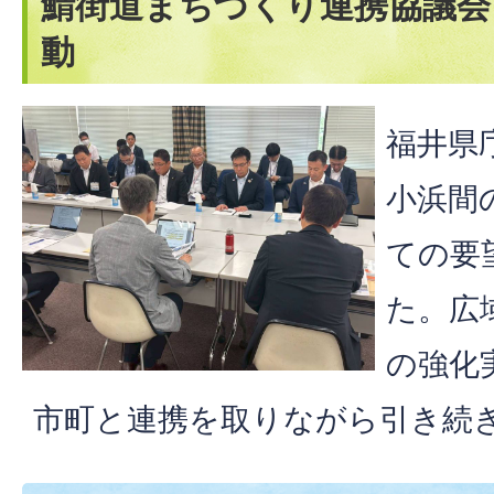
鯖街道まちづくり連携協議会
動
福井県
小浜間
ての要
た。広
の強化
市町と連携を取りながら引き続