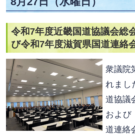
8月27日（水曜日）
令和7年度近畿国道協議会総
び令和7年度滋賀県国道連絡
衆議院
れまし
道協議
および
道連絡