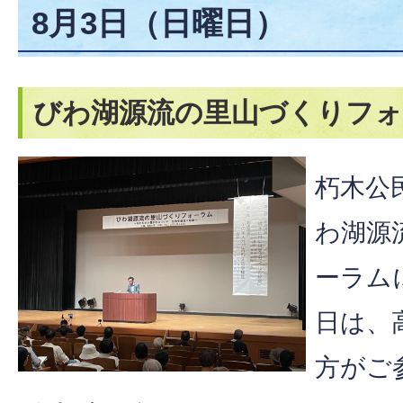
8月3日（日曜日）
びわ湖源流の里山づくりフ
朽木公
わ湖源
ーラム
日は、
方がご