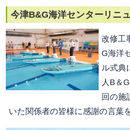
今津B&G海洋センターリニ
改修工
G海洋
ル式典
人B＆
回の施
いた関係者の皆様に感謝の言葉