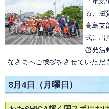
「電気
る、滋
高島支
式に出
啓発活
なさまへご挨拶をさせていただ
8月4日（月曜日）
わたSHIGA輝く国スポにお