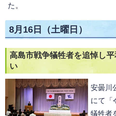
た。
8月16日（土曜日）
高島市戦争犠牲者を追悼し平
い
安曇川
にて「
犠牲者