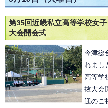
第35回近畿私立高等学校女
大会開会式
今津総
れまし
高等学
抜大会
迎のご