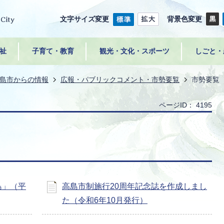
文字サイズ変更
背景色変更
祉
子育て・教育
観光・文化・スポーツ
しごと・
島市からの情報
広報・パブリックコメント・市勢要覧
市勢要覧
ページID：
4195
島」（平
高島市制施行20周年記念誌を作成しまし
た（令和6年10月発行）