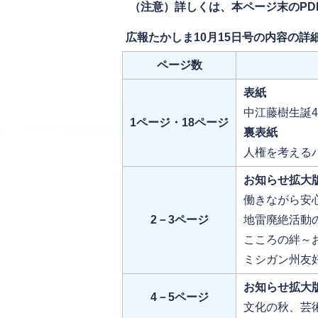
（注意）詳しくは、本ページ末のPD
広報たかしま10月15日号の内容の詳
ページ数
表紙
中江藤樹生誕
1ページ・18ページ
裏表紙
人権を考えるパ
お知らせ拡大
働きながら安
2－3ページ
地雷廃絶活動
こころの絆～
ミシガン州友
お知らせ拡大
4－5ページ
文化の秋、芸