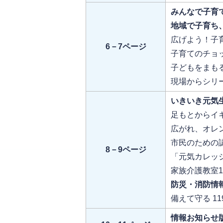
みんなで子育
地域で子育ち
広げよう！子
6－7ページ
子育てのチョ
子どもをまも
現場からシリー
いきいき元気
足もとからイ
広がれ、オレ
市民のための
8－9ページ
「元気カレッジ
家族介護教室1
防災・消防情
備えて守る 1
情報お知らせ