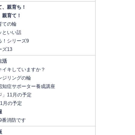
て、親育ち！
、親育て！
育ての輪
ッといい話
る！シリーズ9
ズ13
生活
キイキしていますか？
ンジリングの輪
認知症サポーター養成講座
」11月の予定
1月の予定
報
19番消防です
版