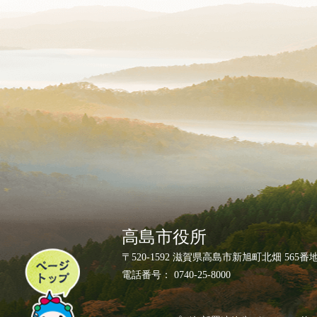
高島市役所
ペ
〒520-1592 滋賀県高島市新旭町北畑 565番
ー
電話番号： 0740-25-8000
ジ
ト