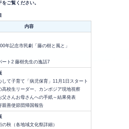
Fをご覧ください。
細
内容
400年記念市民劇「藤の樹と風と」
ート2 藤樹先生の逸話7
版
心して子育て「病児保育」11月1日スタート
の高校生リーダー、カンボジア現地視察
お父さんお母さんへの手紙～結果発表
好親善使節団帰国報告
版
術の秋（各地域文化祭詳細）