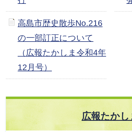
高島市歴史散歩No.216
の一部訂正について
（広報たかしま令和4年
12月号）
広報たかし