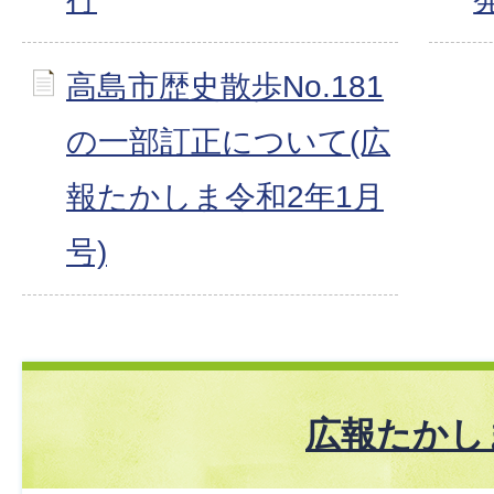
高島市歴史散歩No.181
の一部訂正について(広
報たかしま令和2年1月
号)
広報たかし