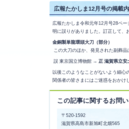
広報たかしま12月号の掲載
広報たかしま令和元年12月号28ペー
明に誤りがありました。訂正して、
金銅製単龍環頭大刀（部分）
この大刀のほか、発見された副葬品
誤 東京国立博物館 →
正 滋賀県立安
以後このようなことがないよう細心
関係者の皆さまにはご迷惑をおかけ
この記事に関するお問い
〒520-1592
滋賀県高島市新旭町北畑565