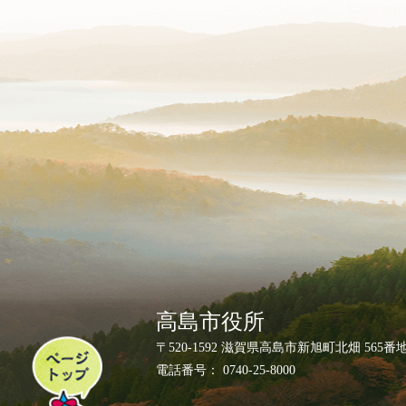
高島市役所
ペ
〒520-1592 滋賀県高島市新旭町北畑 565番
ー
電話番号： 0740-25-8000
ジ