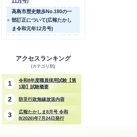
11月号)
高島市歴史散歩No.180の一
部訂正について(広報たかし
ま令和元年12月号)
アクセスランキング
(カテゴリ別)
令和8年度職員採用試験【第
1期】試験概要
防災行政無線放送内容
広報たかしま8月号 令和
8(2026)年7月24日発行