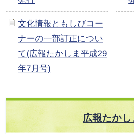
文化情報ともしびコー
ナーの一部訂正につい
て(広報たかしま平成29
年7月号)
広報たかし