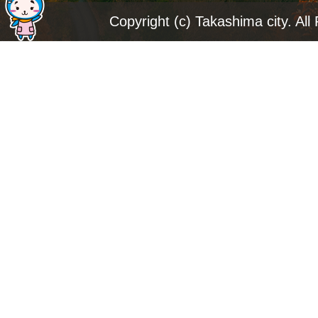
ジ
Copyright (c) Takashima city. All
ト
ッ
プ