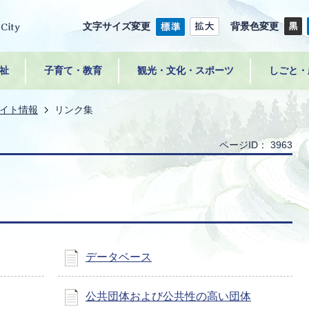
文字サイズ変更
背景色変更
祉
子育て・教育
観光・文化・スポーツ
しごと・
イト情報
リンク集
ページID：
3963
データベース
公共団体および公共性の高い団体