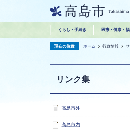
くらし・手続き
医療・健康・福
現在の位置
ホーム
行政情報
サ
リンク集
高島市外
高島市内