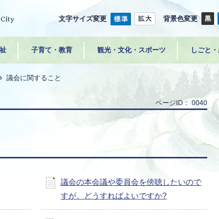
文字サイズ変更
背景色変更
祉
子育て・教育
観光・文化・スポーツ
しごと・
議会に関すること
ページID：
0040
議会の本会議や委員会を傍聴したいので
すが、どうすればよいですか?