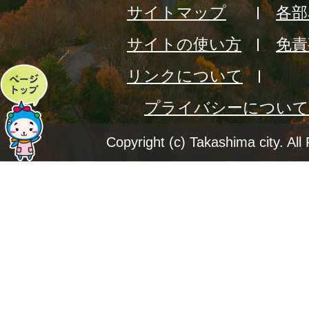
サイトマップ
各部
サイトの使い方
免責
リンクについて
ペ
プライバシーについて
ー
ジ
Copyright (c) Takashima city. All
ト
ッ
プ