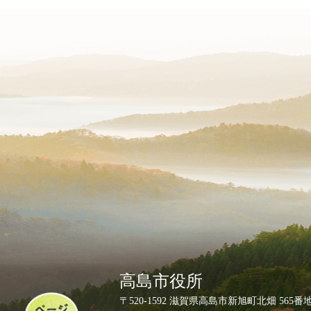
高島市役所
ペ
〒520-1592 滋賀県高島市新旭町北畑 565番