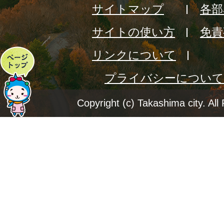
サイトマップ
各部
サイトの使い方
免責
リンクについて
ペ
プライバシーについて
ー
ジ
Copyright (c) Takashima city. All
ト
ッ
プ