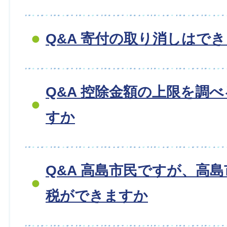
Q&A 寄付の取り消しはで
Q&A 控除金額の上限を調
すか
Q&A 高島市民ですが、高
税ができますか