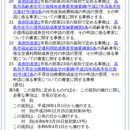
20
条例別表第1
市長の部第20項の規則で定める事務は、
高
島市高齢者住宅小規模改造事業実施要綱
(平成17年高島市告
示第47号)
第6条
の住宅改造経費助成の申請の受理、その申
請に係る事実についての審査に関する事務とする。
21
条例別表第1
市長の部第21項の規則で定める事務は、
高
島市在宅介護用品助成事業実施要綱第5条
の高齢者等に係る
介護用品助成券交付の申請の受理、その申請に係る事実に
ついての審査に関する事務とする。
22
条例別表第1
市長の部第22項の規則で定める事務は、
高
島市福祉総合交通利用助成事業実施要綱第5条
の高齢者等に
係る交通利用助成券交付の申請の受理、その申請に係る事
実についての審査に関する事務とする。
23
条例別表第1
市長の部第23項の規則で定める事務は、
高
島市不育症治療費助成金交付要綱
(平成25年高島市告示第
85号)
第7条
の不育症治療費助成金交付の申請の受理、その
申請に係る事実についての審査に関する事務
(委任)
第3条
この規則に定めるもののほか、この規則の施行に関し
必要な事項は、市長が定める。
付
則
この規則は、平成28年1月1日から施行する。
付
則
(平成29年12月25日
規則第36号)
この規則は、公布の日から施行する。
付
則
(令和6年3月25日
規則第13号)
この規則は、令和6年4月1日から施行する。