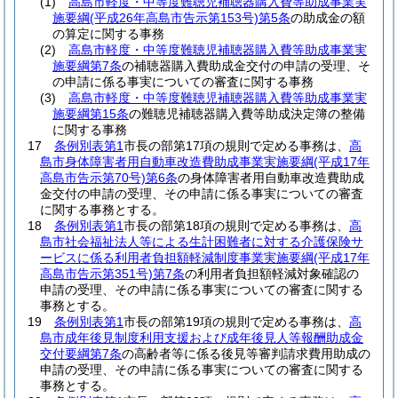
(1)
高島市軽度・中等度難聴児補聴器購入費等助成事業実
施要綱
(平成26年高島市告示第153号)
第5条
の助成金の額
の算定に関する事務
(2)
高島市軽度・中等度難聴児補聴器購入費等助成事業実
施要綱第7条
の補聴器購入費助成金交付の申請の受理、そ
の申請に係る事実についての審査に関する事務
(3)
高島市軽度・中等度難聴児補聴器購入費等助成事業実
施要綱第15条
の難聴児補聴器購入費等助成決定簿の整備
に関する事務
17
条例別表第1
市長の部第17項の規則で定める事務は、
高
島市身体障害者用自動車改造費助成事業実施要綱
(平成17年
高島市告示第70号)
第6条
の身体障害者用自動車改造費助成
金交付の申請の受理、その申請に係る事実についての審査
に関する事務とする。
18
条例別表第1
市長の部第18項の規則で定める事務は、
高
島市社会福祉法人等による生計困難者に対する介護保険サ
ービスに係る利用者負担額軽減制度事業実施要綱
(平成17年
高島市告示第351号)
第7条
の利用者負担額軽減対象確認の
申請の受理、その申請に係る事実についての審査に関する
事務とする。
19
条例別表第1
市長の部第19項の規則で定める事務は、
高
島市成年後見制度利用支援および成年後見人等報酬助成金
交付要綱第7条
の高齢者等に係る後見等審判請求費用助成の
申請の受理、その申請に係る事実についての審査に関する
事務とする。