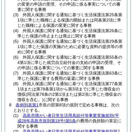
の変更の申請の受理、その申請に係る事実についての審
査に関する事務
(3)
外国人保護に関する通知に基づく生活保護法第25条第
1項に準じた職権による保護の開始または同条第2項に準
じた職権による保護の変更に関する事務
(4)
外国人保護に関する通知に基づく生活保護法第26条に
準じた保護の停止または廃止に関する事務
(5)
外国人保護に関する通知に基づく生活保護法第29条第
1項に準じた保護の実施のために必要な資料の提供等の求
めに関する事務
(6)
外国人保護に関する通知に基づく生活保護法第55条の
4第1項に準じた就労自立給付金の支給の申請の受理、そ
の申請に係る事実についての審査に関する事務
(7)
外国人保護に関する通知に基づく生活保護法第63条に
準じた保護に要する費用の返還に関する事務
(8)
外国人保護に関する通知に基づく生活保護法第77条第
1項または第78条第1項から第3項までに準じた徴収金の
徴収
(同法第78条の2第1項または第2項に準じた徴収金の
徴収を含む。)
に関する事務
8
条例別表第1
市長の部第8項の規則で定める事務は、次の
とおりとする。
(1)
高島市障がい者日常生活用具給付等事業実施規則
(平
成28年高島市規則第18号)
第5条
の費用の負担額の算定に
関する事務
(2)
高島市障がい者日常生活用具給付等事業実施規則第7