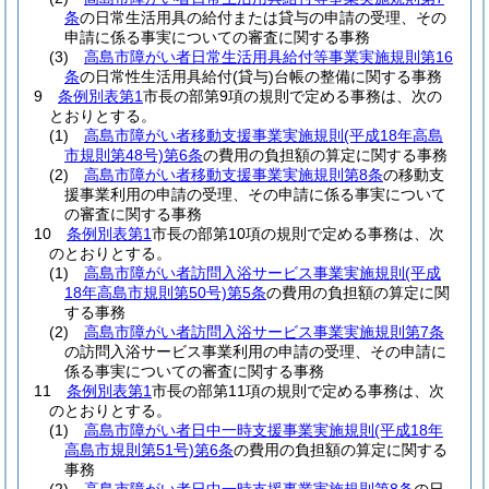
条
の日常生活用具の給付または貸与の申請の受理、その
申請に係る事実についての審査に関する事務
(3)
高島市障がい者日常生活用具給付等事業実施規則第16
条
の日常性生活用具給付
(貸与)
台帳の整備に関する事務
9
条例別表第1
市長の部第9項の規則で定める事務は、次の
とおりとする。
(1)
高島市障がい者移動支援事業実施規則
(平成18年高島
市規則第48号)
第6条
の費用の負担額の算定に関する事務
(2)
高島市障がい者移動支援事業実施規則第8条
の移動支
援事業利用の申請の受理、その申請に係る事実について
の審査に関する事務
10
条例別表第1
市長の部第10項の規則で定める事務は、次
のとおりとする。
(1)
高島市障がい者訪問入浴サービス事業実施規則
(平成
18年高島市規則第50号)
第5条
の費用の負担額の算定に関
する事務
(2)
高島市障がい者訪問入浴サービス事業実施規則第7条
の訪問入浴サービス事業利用の申請の受理、その申請に
係る事実についての審査に関する事務
11
条例別表第1
市長の部第11項の規則で定める事務は、次
のとおりとする。
(1)
高島市障がい者日中一時支援事業実施規則
(平成18年
高島市規則第51号)
第6条
の費用の負担額の算定に関する
事務