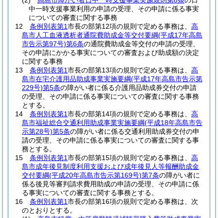
(2)
高島市障がい者日中一時支援事業実施規則第8条
の日
中一時支援事業利用の申請の受理、その申請に係る事実
についての審査に関する事務
12
条例別表第1
市長の部第12項の規則で定める事務は、
高
島市人工血液透析者通院費助成金等交付要綱
(平成17年高島
市告示第97号)
第6条
の通院費助成金等交付の申請の受理、
その申請にかかる事実についての審査および助成額の決定
に関する事務
13
条例別表第1
市長の部第13項の規則で定める事務は、
高
島市在宅介護用品助成事業実施要綱
(平成17年高島市告示第
229号)
第5条
の障がい者に係る介護用品助成券交付の申請
の受理、その申請に係る事実についての審査に関する事務
とする。
14
条例別表第1
市長の部第14項の規則で定める事務は、
高
島市福祉総合交通利用助成事業実施要綱
(平成18年高島市告
示第28号)
第5条
の障がい者に係る交通利用助成券交付の申
請の受理、その申請に係る事実についての審査に関する事
務とする。
15
条例別表第1
市長の部第15項の規則で定める事務は、
高
島市成年後見制度利用支援および成年後見人等報酬助成金
交付要綱
(平成20年高島市告示第169号)
第7条
の障がい者に
係る後見等審判請求費用助成の申請の受理、その申請に係
る事実についての審査に関する事務とする。
16
条例別表第1
市長の部第16項の規則で定める事務は、次
のとおりとする。