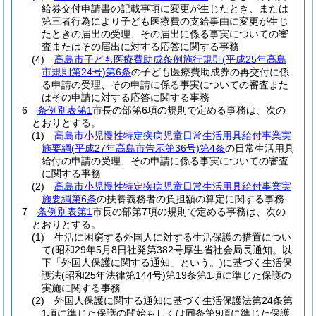
給券交付申請書の記載事項に変更が生じたとき、または
第三者行為により子ども医療費の支給事由に変更が生じ
たときの届出の受理、その届出に係る事実についての審
査またはその届出に対する応答に関する事務
(4)
高島市子ども医療費助成条例施行規則
(平成25年高島
市規則第24号)
第6条
の子ども医療費助成券の再交付に係
る申請の受理、その申請に係る事実についての審査また
はその申請に対する応答に関する事務
6
条例別表第1
市長の部第6項の規則で定める事務は、次の
とおりとする。
(1)
高島市小児慢性特定疾病児童日常生活用具給付事業実
施要綱
(平成27年高島市告示第36号)
第4条
の日常生活用具
給付の申請の受理、その申請に係る事実についての審査
に関する事務
(2)
高島市小児慢性特定疾病児童日常生活用具給付事業実
施要綱第6条
の扶養義務者の負担額の算定に関する事務
7
条例別表第1
市長の部第7項の規則で定める事務は、次の
とおりとする。
(1)
生活に困窮する外国人に対する生活保護の措置につい
て
(昭和29年5月8日社発第382号厚生省社会局長通知。以
下「外国人保護に関する通知」という。)
に基づく生活保
護法
(昭和25年法律第144号)
第19条第1項に準じた保護の
実施に関する事務
(2)
外国人保護に関する通知に基づく生活保護法第24条第
1項に準じた保護の開始もしくは同条第9項に準じた保護