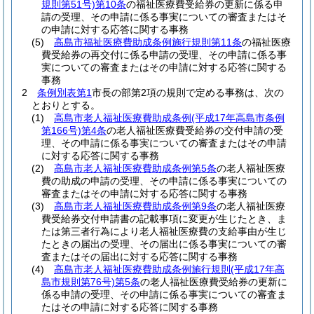
規則第51号)
第10条
の福祉医療費受給券の更新に係る申
請の受理、その申請に係る事実についての審査またはそ
の申請に対する応答に関する事務
(5)
高島市福祉医療費助成条例施行規則第11条
の福祉医療
費受給券の再交付に係る申請の受理、その申請に係る事
実についての審査またはその申請に対する応答に関する
事務
2
条例別表第1
市長の部第2項の規則で定める事務は、次の
とおりとする。
(1)
高島市老人福祉医療費助成条例
(平成17年高島市条例
第166号)
第4条
の老人福祉医療費受給券の交付申請の受
理、その申請に係る事実についての審査またはその申請
に対する応答に関する事務
(2)
高島市老人福祉医療費助成条例第5条
の老人福祉医療
費の助成の申請の受理、その申請に係る事実についての
審査またはその申請に対する応答に関する事務
(3)
高島市老人福祉医療費助成条例第9条
の老人福祉医療
費受給券交付申請書の記載事項に変更が生じたとき、ま
たは第三者行為により老人福祉医療費の支給事由が生じ
たときの届出の受理、その届出に係る事実についての審
査またはその届出に対する応答に関する事務
(4)
高島市老人福祉医療費助成条例施行規則
(平成17年高
島市規則第76号)
第5条
の老人福祉医療費受給券の更新に
係る申請の受理、その申請に係る事実についての審査ま
たはその申請に対する応答に関する事務