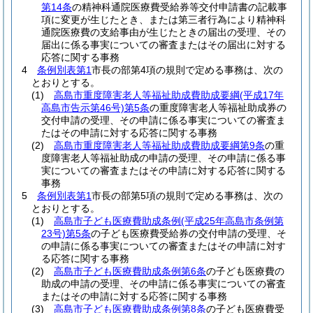
第14条
の精神科通院医療費受給券等交付申請書の記載事
項に変更が生じたとき、または第三者行為により精神科
通院医療費の支給事由が生じたときの届出の受理、その
届出に係る事実についての審査またはその届出に対する
応答に関する事務
4
条例別表第1
市長の部第4項の規則で定める事務は、次の
とおりとする。
(1)
高島市重度障害老人等福祉助成費助成要綱
(平成17年
高島市告示第46号)
第5条
の重度障害老人等福祉助成券の
交付申請の受理、その申請に係る事実についての審査ま
たはその申請に対する応答に関する事務
(2)
高島市重度障害老人等福祉助成費助成要綱第9条
の重
度障害老人等福祉助成の申請の受理、その申請に係る事
実についての審査またはその申請に対する応答に関する
事務
5
条例別表第1
市長の部第5項の規則で定める事務は、次の
とおりとする。
(1)
高島市子ども医療費助成条例
(平成25年高島市条例第
23号)
第5条
の子ども医療費受給券の交付申請の受理、そ
の申請に係る事実についての審査またはその申請に対す
る応答に関する事務
(2)
高島市子ども医療費助成条例第6条
の子ども医療費の
助成の申請の受理、その申請に係る事実についての審査
またはその申請に対する応答に関する事務
(3)
高島市子ども医療費助成条例第8条
の子ども医療費受