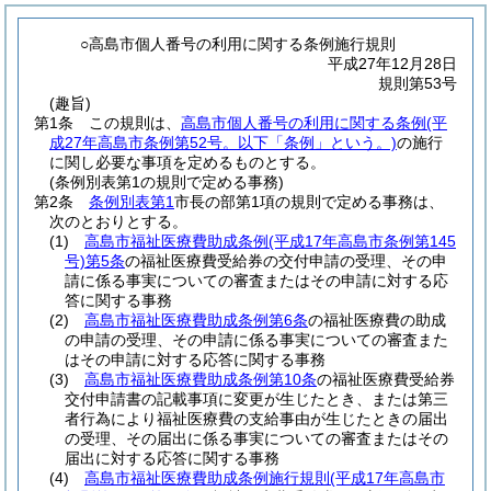
○高島市個人番号の利用に関する条例施行規則
平成27年12月28日
規則第53号
(趣旨)
第1条
この規則は、
高島市個人番号の利用に関する条例
(平
成27年高島市条例第52号。以下「条例」という。)
の施行
に関し必要な事項を定めるものとする。
(条例別表第1の規則で定める事務)
第2条
条例別表第1
市長の部第1項の規則で定める事務は、
次のとおりとする。
(1)
高島市福祉医療費助成条例
(平成17年高島市条例第145
号)
第5条
の福祉医療費受給券の交付申請の受理、その申
請に係る事実についての審査またはその申請に対する応
答に関する事務
(2)
高島市福祉医療費助成条例第6条
の福祉医療費の助成
の申請の受理、その申請に係る事実についての審査また
はその申請に対する応答に関する事務
(3)
高島市福祉医療費助成条例第10条
の福祉医療費受給券
交付申請書の記載事項に変更が生じたとき、または第三
者行為により福祉医療費の支給事由が生じたときの届出
の受理、その届出に係る事実についての審査またはその
届出に対する応答に関する事務
(4)
高島市福祉医療費助成条例施行規則
(平成17年高島市