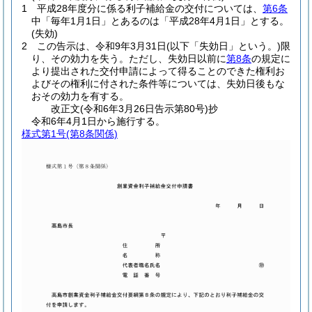
1
平成28年度分に係る利子補給金の交付については、
第6条
中「毎年1月1日」とあるのは「平成28年4月1日」とする。
(失効)
2
この告示は、令和9年3月31日
(以下「失効日」という。)
限
り、その効力を失う。
ただし、失効日以前に
第8条
の規定に
より提出された交付申請によって得ることのできた権利お
よびその権利に付された条件等については、失効日後もな
おその効力を有する。
改正文
(令和6年3月26日
告示第80号)
抄
令和6年4月1日から施行する。
様式第1号
(第8条関係)