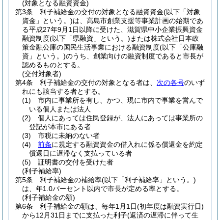
(対象となる融資資金)
第3条
利子補給金の交付の対象となる融資資金
(以下「対象
資金」という。)
は、高島市創業支援等事業計画の始期であ
る平成27年9月1日以降に受けた、滋賀県中小企業振興資金
融資制度
(以下「県融資」という。)
または株式会社日本政
策金融公庫の国民生活事業における融資制度
(以下「公庫融
資」という。)
のうち、創業向けの融資制度であると市長が
認めるものとする。
(交付対象者)
第4条
利子補給金の交付の対象となる者は、
次の各号
のいず
れにも該当する者とする。
(1)
市内に事業所を有し、かつ、現に市内で事業を営んで
いる個人または法人
(2)
個人にあっては住民登録が、法人にあっては事業所の
登記が本市にある者
(3)
市税に未納のない者
(4)
前条
に規定する融資資金の借入れに係る償還金を約定
償還日に遅滞なく支払っている者
(5)
証明書の交付を受けた者
(利子補給率)
第5条
利子補給金の補給率
(以下「利子補給率」という。)
は、年1.0パーセント以内で市長が定める率とする。
(利子補給金の額)
第6条
利子補給金の額は、毎年1月1日
(初年度は融資実行日)
から12月31日までに支払った利子
(返済の遅滞に伴って生