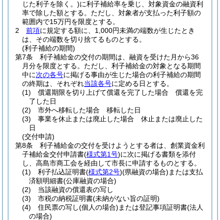
じた利子を除く。)
に利子補給率を乗じ、対象資金の融資利
率で除した額とする。
ただし、対象者が支払った利子額の
範囲内で15万円を限度とする。
2
前項
に規定する額に、1,000円未満の端数が生じたとき
は、その端数を切り捨てるものとする。
(利子補給の期間)
第7条
利子補給金の交付の期間は、融資を受けた月から36
月分を限度とする。
ただし、利子補給金の対象となる期間
中に
次の各号
に掲げる事由が生じた場合の利子補給の期間
の終期は、それぞれ
当該各号
に定める日とする。
(1)
償還期限を切り上げて償還を完了した場合 償還を完
了した日
(2)
市外へ移転した場合 移転した日
(3)
事業を休止または廃止した場合 休止または廃止した
日
(交付申請)
第8条
利子補給金の交付を受けようとする者は、創業資金利
子補給金交付申請書
(
様式第1号
)
に次に掲げる書類を添付
し、高島市商工会を経由して市長に申請するものとする。
(1)
利子払込証明書
(
様式第2号
)
(県融資の場合)
または支払
済額明細書
(公庫融資の場合)
(2)
当該融資の償還表の写し
(3)
市税の納税証明書
(未納がない旨の証明)
(4)
住民票の写し
(個人の場合)
または登記事項証明書
(法人
の場合)