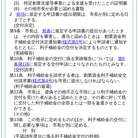
(5)
特定創業支援等事業による支援を受けたことの証明書
(6)
その他市長が必要と認める書類
2
前項
に規定する申請書の提出期限は、市長が別に定める日
までとする。
(交付決定)
第9条
市長は、
前条
に規定する申請書の提出があったとき
は、その内容を審査し、適当と認めるときは、創業資金利
子補給金交付決定通知書
(
様式第3号
)
により申請者に通知す
るとともに、利子補給金の交付を決定するものとする。
(実績報告)
第10条
利子補給金の交付に係る実績報告については、
第8
条第1項
に規定する交付申請によりなされたものとみなす。
(交付請求)
第11条
利子補給金を請求する者は、創業資金利子補給金交
付請求書
(
様式第4号
)
を市長に提出しなければならない。
(利子補給金の返還)
第12条
市長は、虚偽その他不正な手段により利子補給金の
交付を受けた者があると認めたときは、その者に対して既
に交付した利子補給金の全部または一部を返還させること
ができる。
(その他)
第13条
この告示に定めるもののほか、利子補給金の交付に
関し必要な事項は、市長が別に定める。
付
則
(平成28年度分に係る利子補給金交付の特例)