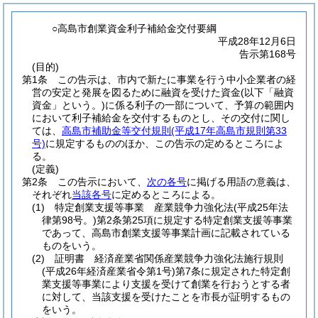
○高島市創業資金利子補給金交付要綱
平成28年12月6日
告示第168号
(目的)
第1条
この告示は、市内で新たに事業を行う中小企業者の経
営の安定と発展を図るために融資を受けた資金
(以下「融資
資金」という。)
に係る利子の一部について、予算の範囲内
において利子補給金を交付するものとし、その交付に関し
ては、
高島市補助金等交付規則
(平成17年高島市規則第33
号)
に規定するもののほか、この告示の定めるところによ
る。
(定義)
第2条
この告示において、
次の各号
に掲げる用語の意義は、
それぞれ
当該各号
に定めるところによる。
(1)
特定創業支援等事業 産業競争力強化法
(平成25年法
律第98号。)
第2条第25項に規定する特定創業支援等事業
であって、高島市創業支援等事業計画に記載されている
ものをいう。
(2)
証明書 経済産業省関係産業競争力強化法施行規則
(平成26年経済産業省令第1号)
第7条に規定された特定創
業支援等事業により支援を受けて創業を行おうとする者
に対して、当該支援を受けたことを市長が証明するもの
をいう。