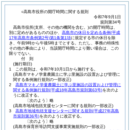
○高島市役所の開庁時間に関する規則
令和7年9月1日
規則第34号
高島市役所
(支所、その他の機関を含む。)
の開庁時間は、
別に定めがあるもののほか、
高島市の休日を定める条例
(平成
17年高島市条例第2号)
第1条第1項
に規定する市の休日を除
き、午前9時から午後5時までとする。
ただし、事務の特殊性
その他の事由により、当該開庁時間により難い場合は、この
限りでない。
付
則
(施行期日)
1
この規則は、令和7年10月1日から施行する。
(高島市マキノ学童農園土に学ぶ里施設の設置および管理に
関する条例施行規則の一部改正)
2
高島市マキノ学童農園土に学ぶ里施設の設置および管理に
関する条例施行規則
(平成18年高島市規則第63号)
を次のよ
うに改正する。
〔次のよう〕略
(高島市地域包括支援センターに関する規則の一部改正)
3
高島市地域包括支援センターに関する規則
(平成27年高島
市規則第36号)
を次のように改正する。
〔次のよう〕略
(高島市保育所等訪問支援事業実施規則の一部改正)