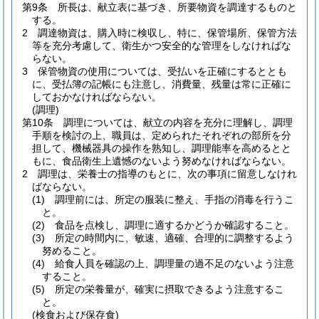
第9条
所長は、献立表に基づき、所要物資を調達するものと
する。
2
調達物資は、購入時に検収し、特に、保管場所、保管方法
等を充分考慮して、衛生かつ安全的な管理をしなければな
らない。
3
保管物資の使用については、受払いを正確にするととも
に、受払簿の記帳にも注意し、消費量、残量は常に正確に
しておかなければならない。
(調理)
第10条
調理については、献立の内容を充分に理解し、調理
手順を検討の上、職員は、定められたそれぞれの部所を分
担して、機械器具の操作を熟知し、調理能率を高めるとと
もに、食品衛生上遺憾のないよう努めなければならない。
2
調理は、栄養士の指導のもとに、次の事項に留意しなけれ
ばならない。
(1)
調理前には、所定の服装に整え、手指の消毒を行うこ
と。
(2)
食品を点検し、調理に適するかどうか確認すること。
(3)
所定の時間内に、敏速、適確、合理的に調整するよう
努めること。
(4)
給食人員を確認の上、調理量の過不足のないよう注意
すること。
(5)
所定の栄養量が、確実に摂取できるよう注意するこ
と。
(検食および保存食)