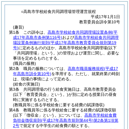
○高島市学校給食共同調理場管理運営規程
平成17年1月1日
教育委員会訓令第10号
(趣旨)
第1条
この訓令は、
高島市学校給食共同調理場設置条例
(平
成17年高島市条例第116号)
および
高島市学校給食共同調理
場設置条例施行規則
(平成17年高島市教育委員会規則第19
号)
に定めるもののほか、高島市学校給食共同調理場
(以下
「共同調理場」という。)
の管理および運営に関し、必要な
事項を定めるものとする。
(職員の服務)
第2条
職員の服務については、
高島市職員服務規程
(平成17
年高島市訓令第10号)
を準用する。
ただし、就業終業の時刻
は、現場の事情によって定める。
(給食の実施日)
第3条
共同調理場の行う給食実施日は、高島市教育委員会
(以下「教育委員会」という。)
が別に定める授業日の昼食
時に実施するものとする。
(教職員等に係る学校給食に要する経費の賦課徴収)
第4条
教職員等に係る学校給食に要する経費の賦課徴収額
(以下「徴収金」という。)
については、
高島市学校給食費
負担金徴収規則
(平成17年高島市規則第44号)
第2条第1項第
2号
で規定する中学生の給食費の額とする。