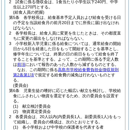
2
試食に係る徴収金は、1食当たり小学生以下240円、中学
生以上270円とする。
(給食人員の把握)
第5条
各学校長は、給食基本予定人員および給食を受ける日
の予定を当該給食月の前月20日までに所長に届け出なけれ
ばならない。
2
各学校長は、給食人員に変更を生じたときは、その都度直
ちに変更の届出をしなければならない。
3
小学校新入学児童に係る給食については、通常給食の開始
日から5日を経過した日をもって開始することを基準とし、
修学年生については、終業の日の前日をもって給食を終了
することを基準とする。
よって、この期間に係る予定人数
は
前項
において報告のあった人数から減ずるものとする。
なお、この期間に係る
高島市学校給食費負担金徴収規則
第2条第1項
で規定する給食費の減免は行わないものとす
る。
(委員会)
第6条
児童生徒の嗜好に応じた幅広い献立を検討し、学校給
食にふさわしい物資を選定するため、次の委員会を設置す
る。
(1)
献立検討委員会
(2)
物資選定委員会
2
各委員会は、20人以内
(内委員長1人、副委員長1人)
をもっ
て組織し、委員会の構成は、次のとおりとする。
(1)
各小学校および中学校の保護者を代表する者