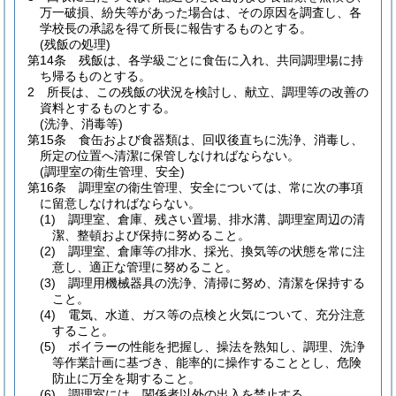
万一破損、紛失等があった場合は、その原因を調査し、各
学校長の承認を得て所長に報告するものとする。
(残飯の処理)
第14条
残飯は、各学級ごとに食缶に入れ、共同調理場に持
ち帰るものとする。
2
所長は、この残飯の状況を検討し、献立、調理等の改善の
資料とするものとする。
(洗浄、消毒等)
第15条
食缶および食器類は、回収後直ちに洗浄、消毒し、
所定の位置へ清潔に保管しなければならない。
(調理室の衛生管理、安全)
第16条
調理室の衛生管理、安全については、常に次の事項
に留意しなければならない。
(1)
調理室、倉庫、残さい置場、排水溝、調理室周辺の清
潔、整頓および保持に努めること。
(2)
調理室、倉庫等の排水、採光、換気等の状態を常に注
意し、適正な管理に努めること。
(3)
調理用機械器具の洗浄、清掃に努め、清潔を保持する
こと。
(4)
電気、水道、ガス等の点検と火気について、充分注意
すること。
(5)
ボイラーの性能を把握し、操法を熟知し、調理、洗浄
等作業計画に基づき、能率的に操作することとし、危険
防止に万全を期すること。
(6)
調理室には、関係者以外の出入を禁止する。