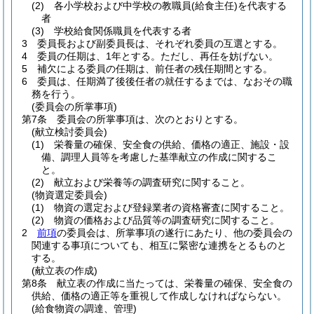
(2)
各小学校および中学校の教職員
(給食主任)
を代表する
者
(3)
学校給食関係職員を代表する者
3
委員長および副委員長は、それぞれ委員の互選とする。
4
委員の任期は、1年とする。
ただし、再任を妨げない。
5
補欠による委員の任期は、前任者の残任期間とする。
6
委員は、任期満了後後任者の就任するまでは、なおその職
務を行う。
(委員会の所掌事項)
第7条
委員会の所掌事項は、次のとおりとする。
(献立検討委員会)
(1)
栄養量の確保、安全食の供給、価格の適正、施設・設
備、調理人員等を考慮した基準献立の作成に関するこ
と。
(2)
献立および栄養等の調査研究に関すること。
(物資選定委員会)
(1)
物資の選定および登録業者の資格審査に関すること。
(2)
物資の価格および品質等の調査研究に関すること。
2
前項
の委員会は、所掌事項の遂行にあたり、他の委員会の
関連する事項についても、相互に緊密な連携をとるものと
する。
(献立表の作成)
第8条
献立表の作成に当たっては、栄養量の確保、安全食の
供給、価格の適正等を重視して作成しなければならない。
(給食物資の調達、管理)