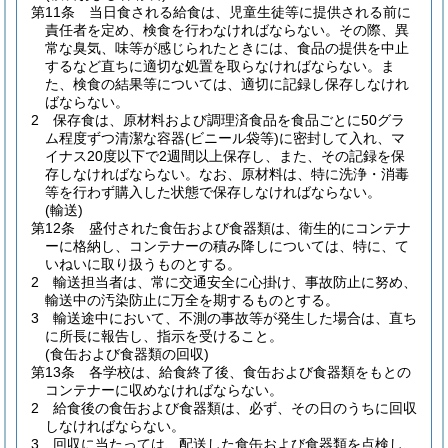
第11条
当日食される給食は、児童生徒等に提供される前に
責任者を定め、検食を行わなければならない。
その際、異
常な臭気、味等が感じられたときには、食品の提供を中止
するなど直ちに適切な処置を取らなければならない。
ま
た、検食の結果等については、適切に記録し保存しなけれ
ばならない。
2
保存食は、原材料および調理済食品を食品ごとに50グラ
ム程度ずつ清潔な容器
(ビニール袋等)
に密封して入れ、マ
イナス20度以下で2週間以上保存し、また、その記録を保
存しなければならない。
なお、原材料は、特に洗浄・消毒
等を行わず購入した状態で保存しなければならない。
(輸送)
第12条
盛付された食缶および食器類は、衛生的にコンテナ
ーに格納し、コンテナーの積み降しについては、特に、て
いねいに取り扱うものとする。
2
輸送担当者は、常に交通安全に心掛け、事故防止に努め、
輸送中の汚染防止に万全を期するものとする。
3
輸送途中において、不測の事故等が発生した場合は、直ち
に所長に報告し、指示を受けること。
(食缶および食器類の回収)
第13条
各学校は、給食終了後、食缶および食器類をもとの
コンテナーに収めなければならない。
2
給食後の食缶および食器類は、必ず、その日のうちに回収
しなければならない。
3
回収に当たっては、配送した食缶および食器類を点検し、