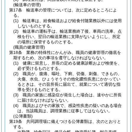
(輸送車の管理)
第17条
輸送車の管理については、次に定めるところによ
る。
(1)
輸送車は、給食輸送および給食付随業務以外には使用
しないものとする。
(2)
輸送車の運転手は、輸送業務終了後、車両の洗車、点
検を行い、翌日の輸送業務に支障がないようにし、所定
の場所に保管するものとする。
(職員の健康管理)
第18条
業務の特殊性にかんがみ、職員の健康管理の徹底を
期するため、次の事項を遵守しなければならない。
(1)
健康に留意し、所長の定める健康診断および検便を、
必ず受けるものとする。
(2)
職員が、腹痛、嘔吐、下痢、切傷、刺傷、できもの、
火傷、水虫、ひょうそうその他化膿性疾患にかかってい
るときは、その旨所長に届出て、就業について適切な指
導を受けるものとする。
(3)
職員の家族に感染症が発生した場合は、速やかに所長
に届け出なければならない。
(4)
職員およびその家族で、感染性疾患の疑いのある場合
は、当該職員は、調理業務に従事してはならない。
(公簿書類)
第19条
共同調理場に備えつける公簿書類は、次のとおりと
する。