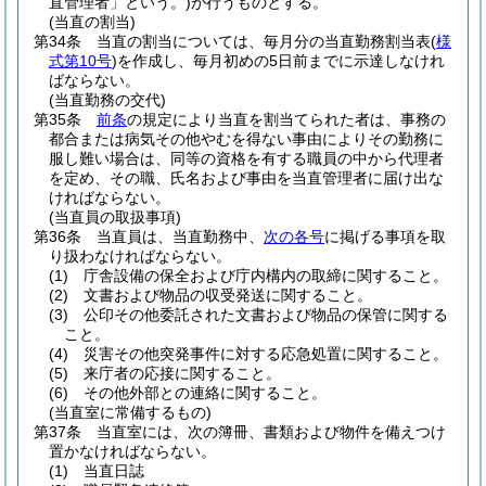
直管理者」という。)
が行うものとする。
(当直の割当)
第34条
当直の割当については、毎月分の当直勤務割当表
(
様
式第10号
)
を作成し、毎月初めの5日前までに示達しなけれ
ばならない。
(当直勤務の交代)
第35条
前条
の規定により当直を割当てられた者は、事務の
都合または病気その他やむを得ない事由によりその勤務に
服し難い場合は、同等の資格を有する職員の中から代理者
を定め、その職、氏名および事由を当直管理者に届け出な
ければならない。
(当直員の取扱事項)
第36条
当直員は、当直勤務中、
次の各号
に掲げる事項を取
り扱わなければならない。
(1)
庁舎設備の保全および庁内構内の取締に関すること。
(2)
文書および物品の収受発送に関すること。
(3)
公印その他委託された文書および物品の保管に関する
こと。
(4)
災害その他突発事件に対する応急処置に関すること。
(5)
来庁者の応接に関すること。
(6)
その他外部との連絡に関すること。
(当直室に常備するもの)
第37条
当直室には、次の簿冊、書類および物件を備えつけ
置かなければならない。
(1)
当直日誌