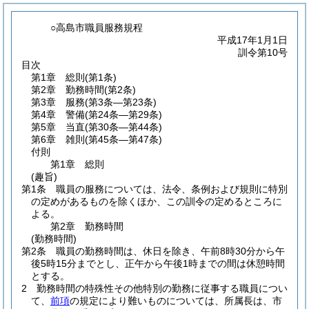
○高島市職員服務規程
平成17年1月1日
訓令第10号
目次
第1章
総則
(第1条)
第2章
勤務時間
(第2条)
第3章
服務
(第3条―第23条)
第4章
警備
(第24条―第29条)
第5章
当直
(第30条―第44条)
第6章
雑則
(第45条―第47条)
付則
第1章
総則
(趣旨)
第1条
職員の服務については、法令、条例および規則に特別
の定めがあるものを除くほか、この訓令の定めるところに
よる。
第2章
勤務時間
(勤務時間)
第2条
職員の勤務時間は、休日を除き、午前8時30分から午
後5時15分までとし、正午から午後1時までの間は休憩時間
とする。
2
勤務時間の特殊性その他特別の勤務に従事する職員につい
て、
前項
の規定により難いものについては、所属長は、市