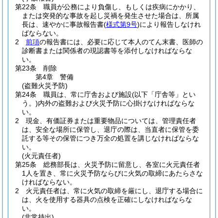
第22条
職員が公務により負傷し、もしくは疾病にかかり、
または突発的な事故を起し災禍を発生させた場合は、所属
長は、速やかに事故報告書
(
様式第9号
)
により報告しなけれ
ばならない。
2
前項
の報告書には、必要に応じて本人のてん末書、医師の
診断書または関係者の現認書等を添付しなければならな
い。
第23条
削除
第4章
警備
(盗難火災予防)
第24条
職員は、常に庁舎および施設
(以下「庁舎等」とい
う。)
内外の盗難および火災予防に心掛けなければならな
い。
2
現金、有価証券または重要物品については、管理責任者
は、安全な場所に保管し、退庁の際は、当直者に保管を委
託する等その保管につき万全の処置を講じなければならな
い。
(火元責任者)
第25条
総務部長は、火災予防に留意し、各室に火元責任者
1人を置き、常に火災予防ならびに火気の取締にあたらさな
ければならない。
2
火元責任者は、常に火気の取締を厳にし、退庁する場合に
は、火を使用する器具の点検を正確にしなければならな
い。
(非常持出)