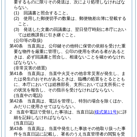
要するものに限りその発送は、次により処理しなければな
らない。
(1)
回議書と照合すること。
(2)
使用した郵便切手の数量は、郵便物差出簿に登載する
こと。
(3)
発送した文書の回議書は、翌日登庁時刻に本庁におい
ては総務課長に引き継ぐこと。
(公印等の取扱)
第40条
当直員は、公印鍵その他特に保管の依頼を受けた重
要な物件を厳重に管理し、公印の使用を求める者があると
きは、必ず回議書と照合し、相違ないことを確かめなけれ
ばならない。
(非常災害の措置)
第41条
当直員は、当直中火災その他非常災害が発生し、ま
たは発生のおそれがあるときは、臨機の処置をとるととも
に、本庁においては総務部長、支所においては支所長にそ
の状況を報告し、その指示を受けなければならない。
(当直中の電話)
第42条
当直員は、電話を管理し、特別の場合を除くほか、
みだりに使用させてはならない。
2
当直中電話で受領した事項は、当直日誌
(
様式第11号
)
に詳
細を記録しなければならない。
(当直日誌)
第43条
当直員は、当直中発生した事故その他取り扱った事
件を当直日誌に記載し、署名のうえ当直管理者の閲覧を受