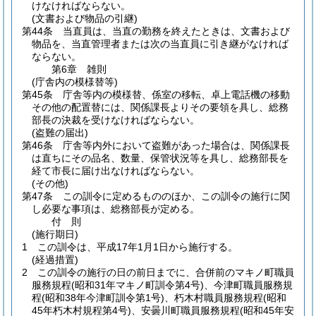
けなければならない。
(文書および物品の引継)
第44条
当直員は、当直の勤務を終えたときは、文書および
物品を、当直管理者または次の当直員に引き継がなければ
ならない。
第6章
雑則
(庁舎内の模様替等)
第45条
庁舎等内の模様替、係室の移転、卓上電話機の移動
その他の配置替には、関係課長よりその要領を具し、総務
部長の決裁を受けなければならない。
(盗難の届出)
第46条
庁舎等内外において盗難があった場合は、関係課長
は直ちにその品名、数量、保管状況等を具し、総務部長を
経て市長に届け出なければならない。
(その他)
第47条
この訓令に定めるもののほか、この訓令の施行に関
し必要な事項は、総務部長が定める。
付
則
(施行期日)
1
この訓令は、平成17年1月1日から施行する。
(経過措置)
2
この訓令の施行の日の前日までに、合併前のマキノ町職員
服務規程
(昭和31年マキノ町訓令第4号)
、今津町職員服務規
程
(昭和38年今津町訓令第1号)
、朽木村職員服務規程
(昭和
45年朽木村規程第4号)
、安曇川町職員服務規程
(昭和45年安