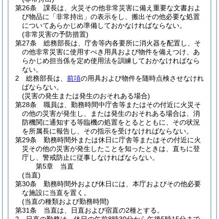
第26条
課長は、火災その他非常災害に備え重要な文書およ
び物品に「非常持出」の表示をし、搬出その他必要な処置
についてあらかじめ準備しておかなければならない。
(非常災害の予防措置)
第27条
総務部長は、庁舎等内各要所に消火器を配置し、そ
の他非常災害に使用すべき用具および物件を備えつけ、あ
らかじめ担当係を定め使用法を訓練しておかなければなら
ない。
2
総務部長は、
前項
の用具および物件を随時点検させなけれ
ばならない。
(災害の発生または発生のおそれある場合)
第28条
職員は、勤務時間中庁舎等またはその付近に火災そ
の他の災害が発生し、または発生のおそれある場合は、消
防機関に通知する等臨機の処置をとるとともに、その状況
を所属長に報告し、その指示を受けなければならない。
第29条
勤務時間外または休日に庁舎等またはその付近に火
災その他の災害が発生したことを知ったときは、直ちに登
庁し、警戒防止に従事しなければならない。
第5章
当直
(当直)
第30条
勤務時間外および休日には、本庁およびその他必要
な施設に当直を置く。
(当直の種類および勤務時間)
第31条
当直は、日直および宿直の2種とする。