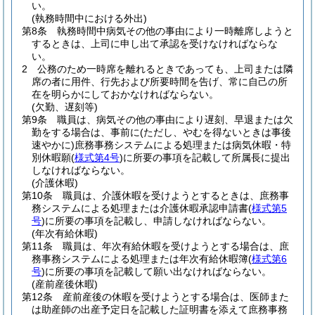
い。
(執務時間中における外出)
第8条
執務時間中病気その他の事由により一時離席しようと
するときは、上司に申し出て承認を受けなければならな
い。
2
公務のため一時席を離れるときであっても、上司または隣
席の者に用件、行先および所要時間を告げ、常に自己の所
在を明らかにしておかなければならない。
(欠勤、遅刻等)
第9条
職員は、病気その他の事由により遅刻、早退または欠
勤をする場合は、事前に
(ただし、やむを得ないときは事後
速やかに)
庶務事務システムによる処理または病気休暇・特
別休暇願
(
様式第4号
)
に所要の事項を記載して所属長に提出
しなければならない。
(介護休暇)
第10条
職員は、介護休暇を受けようとするときは、庶務事
務システムによる処理または介護休暇承認申請書
(
様式第5
号
)
に所要の事項を記載し、申請しなければならない。
(年次有給休暇)
第11条
職員は、年次有給休暇を受けようとする場合は、庶
務事務システムによる処理または年次有給休暇簿
(
様式第6
号
)
に所要の事項を記載して願い出なければならない。
(産前産後休暇)
第12条
産前産後の休暇を受けようとする場合は、医師また
は助産師の出産予定日を記載した証明書を添えて庶務事務