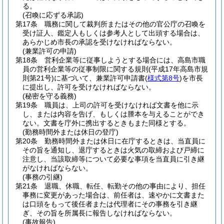
る。
(召喚に応ずる承認)
第17条
職務に関して裁判所またはその他の官公庁の召喚を
受け証人、鑑定人もしくは参考人として出頭する場合は、
あらかじめ市長の承認を受けなければならない。
(兼業許可の申請)
第18条
営利企業等に従事しようとする場合には、高島市職
員の営利企業等の従事制限に関する規則
(平成17年高島市規
則第21号)
に基づいて、兼業許可申請書
(
様式第8号
)
を市長
に提出し、許可を受けなければならない。
(秘密を守る義務)
第19条
職員は、上司の許可を受けなければ文書を他に示
し、または内容を告げ、もしくは謄本を与えることができ
ない。
文書を庁外に携出するときもまた同様とする。
(勤務時間外または休日の登庁)
第20条
勤務時間外または休日に在庁するときは、当直員に
その旨を通知し、退庁するときは火気の取締および戸締に
注意し、当該取締等について必要な事項を当直員に引き継
がなければならない。
(事務の引継)
第21条
退職、休職、転任、転勤その他の事由により、担任
事務に変更があった場合は、前任者は、速やかに文書また
は口頭をもって後任者または代理者にその事務を引き継
ぎ、その旨を所属長に報告しなければならない。
(事故報告)