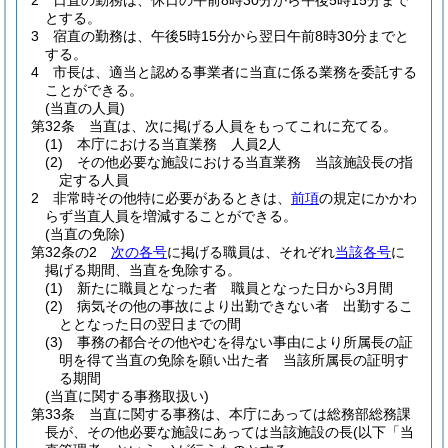
2
日直の勤務は、休日の午前8時30分から午後5時15分まで
とする。
3
宿直の勤務は、午後5時15分から翌日午前8時30分までと
する。
4
市長は、適当と認める事業者に当直に係る業務を委託する
ことができる。
(当直の人員)
第32条
当直は、次に掲げる人員をもってこれに充てる。
(1)
本庁における当直業務 人員2人
(2)
その他必要な施設における当直業務 当該施設長の指
定する人員
2
非常時その他特に必要があるときは、
前項
の規定にかかわ
らず当直人員を増減することができる。
(当直の免除)
第32条の2
次の各号
に掲げる職員は、それぞれ
当該各号
に
掲げる期間、当直を免除する。
(1)
新たに職員となった者 職員となった日から3月間
(2)
病気その他の事故により出勤できない者 出勤するこ
ととなった日の翌日までの間
(3)
事務の都合その他やむを得ない事由により所属長の証
明を得て当直の免除を願い出た者 当該所属長の証明す
る期間
(当直に関する事務取扱い)
第33条
当直に関する事務は、本庁にあっては総務部総務課
長が、その他必要な施設にあっては当該施設の長
(以下「当