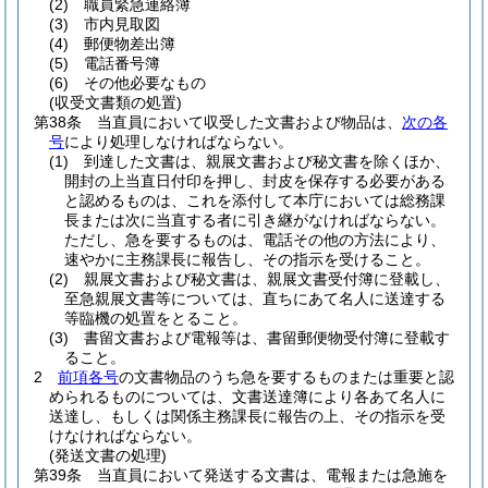
(2)
職員緊急連絡簿
(3)
市内見取図
(4)
郵便物差出簿
(5)
電話番号簿
(6)
その他必要なもの
(収受文書類の処置)
第38条
当直員において収受した文書および物品は、
次の各
号
により処理しなければならない。
(1)
到達した文書は、親展文書および秘文書を除くほか、
開封の上当直日付印を押し、封皮を保存する必要がある
と認めるものは、これを添付して本庁においては総務課
長または次に当直する者に引き継がなければならない。
ただし、急を要するものは、電話その他の方法により、
速やかに主務課長に報告し、その指示を受けること。
(2)
親展文書および秘文書は、親展文書受付簿に登載し、
至急親展文書等については、直ちにあて名人に送達する
等臨機の処置をとること。
(3)
書留文書および電報等は、書留郵便物受付簿に登載す
ること。
2
前項各号
の文書物品のうち急を要するものまたは重要と認
められるものについては、文書送達簿により各あて名人に
送達し、もしくは関係主務課長に報告の上、その指示を受
けなければならない。
(発送文書の処理)
第39条
当直員において発送する文書は、電報または急施を