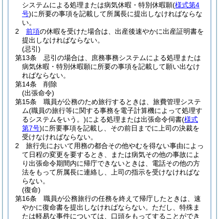
システムによる処理または病気休暇・特別休暇願
(
様式第4
号
)
に所要の事項を記載して所属長に提出しなければならな
い。
2
前項
の休暇を受けた場合は、出産後速やかに出産証明書を
提出しなければならない。
(忌引)
第13条
忌引の場合は、庶務事務システムによる処理または
病気休暇・特別休暇願に所要の事項を記載して願い出なけ
ればならない。
第14条
削除
(出張命令)
第15条
職員が公務のため旅行するときは、旅費管理システ
ム
(職員の旅行等に関する事務を電子計算機によって処理す
るシステムをいう。)
による処理または出張命令伺書
(
様式
第7号
)
に所要事項を記載し、その前日までに上司の決裁を
受けなければならない。
2
旅行先において用務の都合その他やむを得ない事由によっ
て日程の変更を要するとき、または病気その他の事故によ
り出張命令期間内に帰庁できないときは、電話その他の方
法をもって所属長に連絡し、上司の指示を受けなければな
らない。
(復命)
第16条
職員が公務旅行の任務を終えて帰庁したときは、速
やかに復命書を提出しなければならない。
ただし、特殊ま
たは軽易な事件については、口頭をもってすることができ