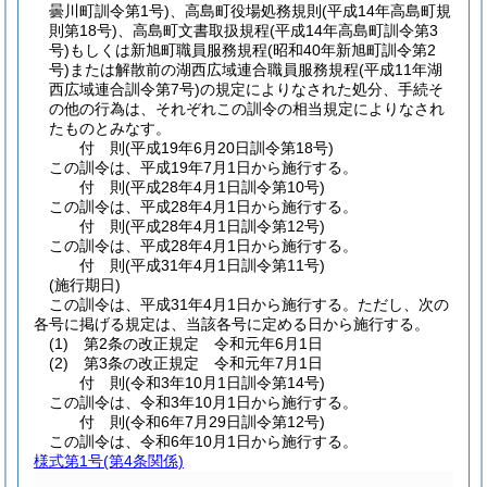
曇川町訓令第1号)
、高島町役場処務規則
(平成14年高島町規
則第18号)
、高島町文書取扱規程
(平成14年高島町訓令第3
号)
もしくは新旭町職員服務規程
(昭和40年新旭町訓令第2
号)
または解散前の湖西広域連合職員服務規程
(平成11年湖
西広域連合訓令第7号)
の規定によりなされた処分、手続そ
の他の行為は、それぞれこの訓令の相当規定によりなされ
たものとみなす。
付
則
(平成19年6月20日
訓令第18号)
この訓令は、平成19年7月1日から施行する。
付
則
(平成28年4月1日
訓令第10号)
この訓令は、平成28年4月1日から施行する。
付
則
(平成28年4月1日
訓令第12号)
この訓令は、平成28年4月1日から施行する。
付
則
(平成31年4月1日
訓令第11号)
(施行期日)
この訓令は、平成31年4月1日から施行する。
ただし、次の
各号に掲げる規定は、当該各号に定める日から施行する。
(1)
第2条の改正規定 令和元年6月1日
(2)
第3条の改正規定 令和元年7月1日
付
則
(令和3年10月1日
訓令第14号)
この訓令は、令和3年10月1日から施行する。
付
則
(令和6年7月29日
訓令第12号)
この訓令は、令和6年10月1日から施行する。
様式第1号
(第4条関係)