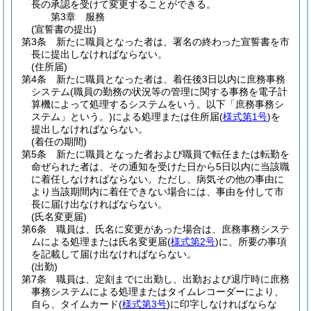
長の承認を受けて変更することができる。
第3章
服務
(宣誓書の提出)
第3条
新たに職員となった者は、署名の終わった宣誓書を市
長に提出しなければならない。
(住所届)
第4条
新たに職員となった者は、着任後3日以内に庶務事務
システム
(職員の勤務の状況等の管理に関する事務を電子計
算機によって処理するシステムをいう。以下「庶務事務シ
ステム」という。)
による処理または住所届
(
様式第1号
)
を
提出しなければならない。
(着任の期間)
第5条
新たに職員となった者および職員で転任または転勤を
命ぜられた者は、その通知を受けた日から5日以内に当該職
に着任しなければならない。
ただし、病気その他の事由に
より当該期間内に着任できない場合には、事由を付して市
長に届け出なければならない。
(氏名変更届)
第6条
職員は、氏名に変更があった場合は、庶務事務システ
ムによる処理または氏名変更届
(
様式第2号
)
に、所要の事項
を記載して届け出なければならない。
(出勤)
第7条
職員は、定刻までに出勤し、出勤および退庁時に庶務
事務システムによる処理またはタイムレコーダーにより、
自ら、タイムカード
(
様式第3号
)
に印字しなければならな