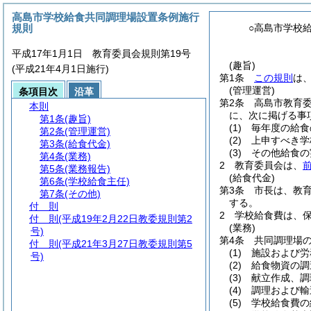
高島市学校給食共同調理場設置条例施行
規則
○高島市学校
平成17年1月1日 教育委員会規則第19号
(趣旨)
(平成21年4月1日施行)
第1条
この規則
は
(管理運営)
条項目次
沿革
第2条
高島市教育
本則
に、次に掲げる事
第1条
(趣旨)
(1)
毎年度の給食
第2条
(管理運営)
(2)
上申すべき学
第3条
(給食代金)
(3)
その他給食の
第4条
(業務)
2
教育委員会は、
第5条
(業務報告)
(給食代金)
第6条
(学校給食主任)
第3条
市長は、教
第7条
(その他)
する。
付 則
2
学校給食費は、
付 則
(平成19年2月22日教委規則第2
(業務)
号)
第4条
共同調理場
付 則
(平成21年3月27日教委規則第5
(1)
施設および労
号)
(2)
給食物資の調
(3)
献立作成、調
(4)
調理および輸
(5)
学校給食費の