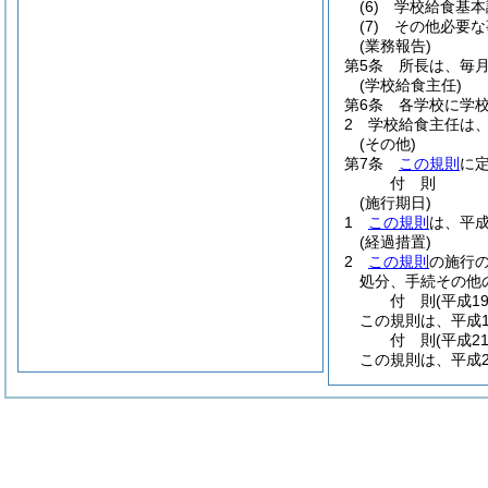
(6)
学校給食基本
(7)
その他必要な
(業務報告)
第5条
所長は、毎
(学校給食主任)
第6条
各学校に学
2
学校給食主任は
(その他)
第7条
この規則
に
付
則
(施行期日)
1
この規則
は、平成
(経過措置)
2
この規則
の施行
処分、手続その他
付
則
(平成1
この規則は、平成1
付
則
(平成2
この規則は、平成2