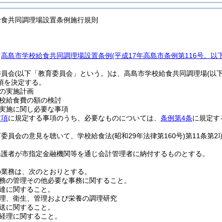
給食共同調理場設置条例施行規則
、
高島市学校給食共同調理場設置条例
(平成17年高島市条例第116号。以
委員会
(以下「教育委員会」という。)
は、高島市学校給食共同調理場
(以
項を決定する。
の実施計画
校給食費の額の検討
実施に関し必要な事項
前項
に規定する事項のうち、必要なものについては、
条例第4条
に規定す
育委員会の意見を聴いて、学校給食法
(昭和29年法律第160号)
第11条第
保護者が市指定金融機関等を通じ会計管理者に納付するものとする。
の業務は、次のとおりとする。
務の管理その他必要な事務に関すること。
達に関すること。
理、衛生、管理および栄養の調理研究
送に関すること。
経理に関すること。