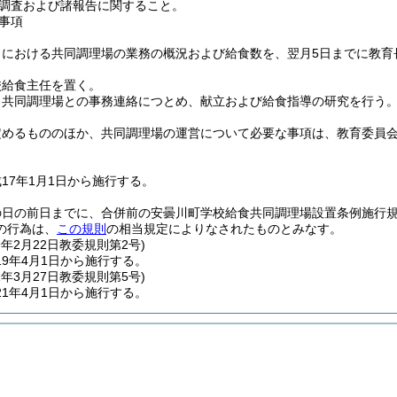
調査および諸報告に関すること。
事項
月における共同調理場の業務の概況および給食数を、翌月5日までに教育
校給食主任を置く。
、共同調理場との事務連絡につとめ、献立および給食指導の研究を行う
定めるもののほか、共同調理場の運営について必要な事項は、教育委員
17年1月1日から施行する。
の日の前日までに、合併前の安曇川町学校給食共同調理場設置条例施行
の行為は、
この規則
の相当規定によりなされたものとみなす。
9年2月22日
教委規則第2号)
9年4月1日から施行する。
1年3月27日
教委規則第5号)
1年4月1日から施行する。