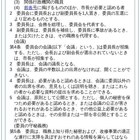
(3)
関係行政機関の職員
(4)
前各号
に掲げるもののほか、市長が必要と認める者
2
委員会に委員長および副委員長を1人置き、委員の互選に
より定めるものとする。
3
委員長は、会務を総理し、委員会を代表する。
4
副委員長は、委員長を補佐し、委員長に事故があるとき、
または欠けたときは、その職務を代理する。
(会議)
第4条
委員会の会議
(以下「会議」という。)
は委員長が招集
する。
ただし、会長および副会長が選出されていないとき
は、市長が招集する。
2
委員長は、会議の議長となる。
3
会議は、委員の半数以上の出席がなければ、開くことがで
きない。
4
委員長は、必要があると認めるときは、会議に委員以外の
者の出席を求め、意見もしくは説明を聴き、またはこれら
の者から必要な資料の提出を求めることができる。
5
会議は、原則として公開とする。
ただし、個人の秘密を保
つため必要があると認めるとき、または会議の公正が害さ
れるおそれがあると認めるとき、その他公益上必要がある
と認めるときは、その全部または一部を非公開とすること
ができる。
(委員の守秘義務)
第5条
委員は、職務上知り得た秘密および、改修事業の適正
な遂行に支障を及ぼすおそれのある情報を漏らしてはなら