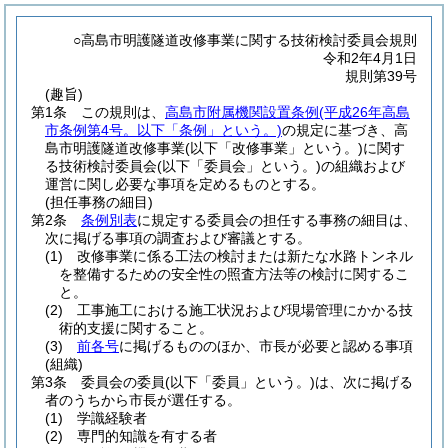
○高島市明護隧道改修事業に関する技術検討委員会規則
令和2年4月1日
規則第39号
(趣旨)
第1条
この規則は、
高島市附属機関設置条例
(平成26年高島
市条例第4号。以下「条例」という。)
の規定に基づき、高
島市明護隧道改修事業
(以下「改修事業」という。)
に関す
る技術検討委員会
(以下「委員会」という。)
の組織および
運営に関し必要な事項を定めるものとする。
(担任事務の細目)
第2条
条例別表
に規定する委員会の担任する事務の細目は、
次に掲げる事項の調査および審議とする。
(1)
改修事業に係る工法の検討または新たな水路トンネル
を整備するための安全性の照査方法等の検討に関するこ
と。
(2)
工事施工における施工状況および現場管理にかかる技
術的支援に関すること。
(3)
前各号
に掲げるもののほか、市長が必要と認める事項
(組織)
第3条
委員会の委員
(以下「委員」という。)
は、次に掲げる
者のうちから市長が選任する。
(1)
学識経験者
(2)
専門的知識を有する者