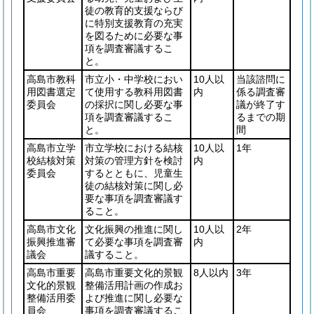
徒の教育的支援ならび
に特別支援教育の充実
を図るために必要な事
項を調査審議するこ
と。
高島市教科
市立小・中学校におい
10人以
当該諮問に
用図書選定
て使用する教科用図書
内
係る調査審
委員会
の採択に関し必要な事
議が終了す
項を調査審議するこ
るまでの期
と。
間
高島市立学
市立学校における結核
10人以
1年
校結核対策
対策の管理方針を検討
内
委員会
するとともに、児童生
徒の結核対策に関し必
要な事項を調査審議す
ること。
高島市文化
文化振興の推進に関し
10人以
2年
振興推進審
て必要な事項を調査審
内
議会
議すること。
高島市重要
高島市重要文化的景観
8人以内
3年
文化的景観
整備活用計画の作成お
整備活用委
よび推進に関し必要な
員会
事項を調査審議するこ