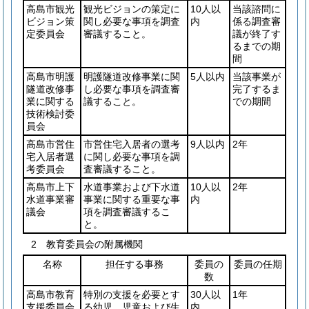
高島市観光
観光ビジョンの策定に
10人以
当該諮問に
ビジョン策
関し必要な事項を調査
内
係る調査審
定委員会
審議すること。
議が終了す
るまでの期
間
高島市明護
明護隧道改修事業に関
5人以内
当該事業が
隧道改修事
し必要な事項を調査審
完了するま
業に関する
議すること。
での期間
技術検討委
員会
高島市営住
市営住宅入居者の選考
9人以内
2年
宅入居者選
に関し必要な事項を調
考委員会
査審議すること。
高島市上下
水道事業および下水道
10人以
2年
水道事業審
事業に関する重要な事
内
議会
項を調査審議するこ
と。
2 教育委員会の附属機関
名称
担任する事務
委員の
委員の任期
数
高島市教育
特別の支援を必要とす
30人以
1年
支援委員会
る幼児、児童および生
内