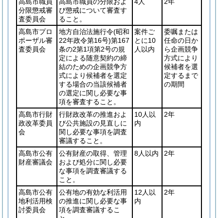
高島市職員
高島市職員の分限およ
4人
2年
分限懲戒審
び懲戒について審査す
査委員会
ること。
高島市プロ
地方自治法施行令
(昭和
案件ご
委嘱または
ポーザル審
22年政令第16号)
第167
とに10
任命の日か
査委員会
条の2第1項第2号の規
人以内
ら企画競争
定による随意契約の締
方式により
結のための企画競争方
候補者を選
式により候補者を選定
定するまで
する場合の当該候補者
の期間
の選定に関し必要な事
項を審査すること。
高島市行財
行財政改革の推進およ
10人以
2年
政改革委員
び公共施設の見直しに
内
会
関し必要な事項を調査
審議すること。
高島市公有
公有財産の取得、管理
8人以内
2年
財産審議会
および処分に関し必要
な事項を調査審議する
こと。
高島市公有
公有地の有効な利活用
12人以
2年
地利活用検
の推進に関し必要な事
内
討委員会
項を調査審議するこ