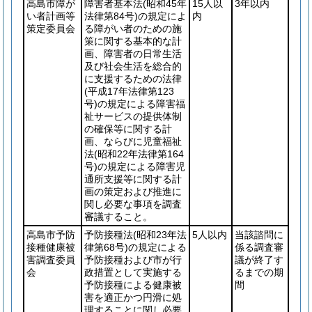
高島市障が
障害者基本法
(昭和45年
15人以
3年以内
い者計画等
法律第84号)
の規定によ
内
策定委員会
る障がい者のための施
策に関する基本的な計
画、障害者の日常生活
及び社会生活を総合的
に支援するための法律
(平成17年法律第123
号)
の規定による障害福
祉サービスの提供体制
の確保等に関する計
画、ならびに児童福祉
法
(昭和22年法律第164
号)
の規定による障害児
通所支援等に関する計
画の策定および推進に
関し必要な事項を調査
審議すること。
高島市予防
予防接種法
(昭和23年法
5人以内
当該諮問に
接種健康被
律第68号)
の規定による
係る調査審
害調査委員
予防接種および市が行
議が終了す
会
政措置として実施する
るまでの期
予防接種による健康被
間
害を適正かつ円滑に処
理することに関し必要