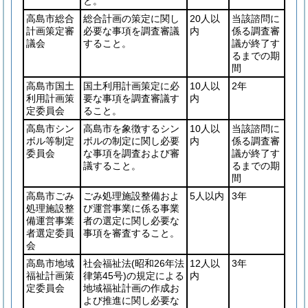
と。
高島市総合
総合計画の策定に関し
20人以
当該諮問に
計画策定審
必要な事項を調査審議
内
係る調査審
議会
すること。
議が終了す
るまでの期
間
高島市国土
国土利用計画策定に必
10人以
2年
利用計画策
要な事項を調査審議す
内
定委員会
ること。
高島市シン
高島市を象徴するシン
10人以
当該諮問に
ボル等制定
ボルの制定に関し必要
内
係る調査審
委員会
な事項を調査および審
議が終了す
議すること。
るまでの期
間
高島市ごみ
ごみ処理施設整備およ
5人以内
3年
処理施設整
び運営事業に係る事業
備運営事業
者の選定に関し必要な
者選定委員
事項を審査すること。
会
高島市地域
社会福祉法
(昭和26年法
12人以
3年
福祉計画策
律第45号)
の規定による
内
定委員会
地域福祉計画の作成お
よび推進に関し必要な