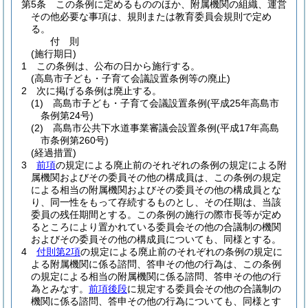
第5条
この条例に定めるもののほか、附属機関の組織、運営
その他必要な事項は、規則または教育委員会規則で定め
る。
付
則
(施行期日)
1
この条例は、公布の日から施行する。
(高島市子ども・子育て会議設置条例等の廃止)
2
次に掲げる条例は廃止する。
(1)
高島市子ども・子育て会議設置条例
(平成25年高島市
条例第24号)
(2)
高島市公共下水道事業審議会設置条例
(平成17年高島
市条例第260号)
(経過措置)
3
前項
の規定による廃止前のそれぞれの条例の規定による附
属機関およびその委員その他の構成員は、この条例の規定
による相当の附属機関およびその委員その他の構成員とな
り、同一性をもって存続するものとし、その任期は、当該
委員の残任期間とする。
この条例の施行の際市長等が定め
るところにより置かれている委員会その他の合議制の機関
およびその委員その他の構成員についても、同様とする。
4
付則第2項
の規定による廃止前のそれぞれの条例の規定に
よる附属機関に係る諮問、答申その他の行為は、この条例
の規定による相当の附属機関に係る諮問、答申その他の行
為とみなす。
前項後段
に規定する委員会その他の合議制の
機関に係る諮問、答申その他の行為についても、同様とす