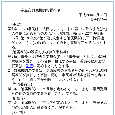
○高島市附属機関設置条例
平成26年3月28日
条例第4号
(趣旨)
第1条
この条例は、法律もしくはこれに基づく政令または他
の条例に定めるもののほか、地方自治法
(昭和22年法律第
67号)
第138条の4第3項に規定する附属機関
(以下「附属機
関」という。)
の設置について必要な事項を定めるものとす
る。
(附属機関の設置および担任事務等)
第2条
市長および教育委員会
(以下「市長等」という。)
に附
属機関を置き、その名称、担任する事務、委員の数および
任期は、
別表
に定めるとおりとする。
2
附属機関の委員は、学識経験のある者その他それぞれの附
属機関が担任する事務に応じて市長等が適当と認める者の
うちから、市長等が委嘱し、または任命する。
(専門委員等)
第3条
附属機関に、市長等が定めるところにより、専門委員
その他の臨時の委員を置くことができる。
(部会等)
第4条
附属機関に、市長等が定めるところにより、部会その
他の合議制の組織を置くことができる。
(その他)