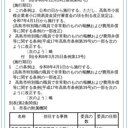
付
則
(令和6年12月24日
条例第42号)
(施行期日)
1
この条例は、公布の日から施行する。
ただし、高島市小規
模企業者小口簡易資金貸付審査会の項を削る改正規定は、
令和7年4月1日から施行する。
(高島市特別職の職員で非常勤のものの報酬および費用弁償
等に関する条例の一部改正)
2
高島市特別職の職員で非常勤のものの報酬および費用弁償
等に関する条例
(平成17年高島市条例第39号)
の一部を次の
ように改正する。
〔次のよう〕略
付
則
(令和8年3月25日
条例第13号)
(施行期日)
1
この条例は、令和8年4月1日から施行する。
(高島市特別職の職員で非常勤のものの報酬および費用弁償
等に関する条例の一部改正)
2
高島市特別職の職員で非常勤のものの報酬および費用弁償
等に関する条例
(平成17年高島市条例第39号)
の一部を次の
ように改正する。
〔次のよう〕略
別表
(第2条関係)
1 市長の附属機関
名称
担任する事務
委員の
委員の任期
数