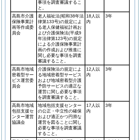
事項を調査審議するこ
と。
高島市介護
老人福祉法
(昭和38年法
18人以
3年
保険事業計
律第133号)
の規定によ
内
画等作成委
る老人保健福祉計画お
員会
よび介護保険法
(平成9
年法律第123号)
の規定
による介護保険事業計
画の作成および推進に
関し必要な事項を調査
審議すること。
高島市地域
介護保険法の規定によ
12人以
3年
密着型サー
る地域密着型サービス
内
ビス運営委
および地域密着型介護
員会
予防サービスの適正な
運営に関し必要な事項
を調査審議すること。
高島市地域
地域包括支援センター
17人以
3年
包括支援セ
の公正・中立性の確保
内
ンター運営
および適正かつ円滑な
協議会
運営を図ることに関し
必要な事項を調査審議
すること。