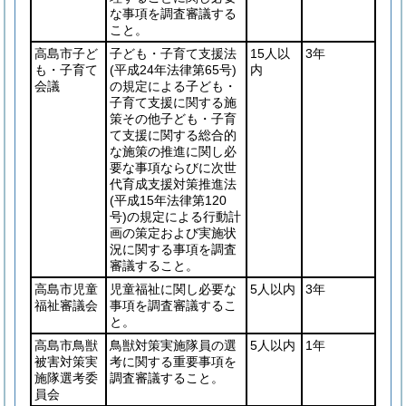
な事項を調査審議する
こと。
高島市子ど
子ども・子育て支援法
15人以
3年
も・子育て
(平成24年法律第65号)
内
会議
の規定による子ども・
子育て支援に関する施
策その他子ども・子育
て支援に関する総合的
な施策の推進に関し必
要な事項ならびに次世
代育成支援対策推進法
(平成15年法律第120
号)
の規定による行動計
画の策定および実施状
況に関する事項を調査
審議すること。
高島市児童
児童福祉に関し必要な
5人以内
3年
福祉審議会
事項を調査審議するこ
と。
高島市鳥獣
鳥獣対策実施隊員の選
5人以内
1年
被害対策実
考に関する重要事項を
施隊選考委
調査審議すること。
員会