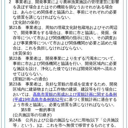
2
事業者は、開発事業により農林漁業施設の管理運営に影響
を及ぼす場合またはその機能を損なうおそれがある場合
は、あらかじめ関係者と協議の上、事前にそれぞれの必要
な措置を講じなければならない。
(文化財の保存)
第21条
事業者は、周知の埋蔵文化財包蔵地およびその周辺
で、開発事業をする場合は、事前に市と協議し、発掘、保
存等について市および関係機関の指示に従い、その調査お
よび事業費等について市および関係機関が必要と認めた場
合は、これを負担しなければならない。
(水質保全)
第22条
事業者は、開発事業により生ずる汚濁水について、
事前に市および関係機関と協議を行い、開発区域内に必要
な施設を設け、浄化した後でなければ開発区域外へ流出さ
せてはならない。
(景観計画への適合)
第23条
事業者は、良好な景観の形成を促進するため、開発
区域内に建築物または工作物の建築、建設等を行う場合に
おいては、
高島市景観の形成および景観計画に関する条例
(平成19年高島市条例第52号)
に基づく景観計画に適合する
よう市長と協議し、必要な措置を講じなければならない。
第5章
一般的事項
(公共施設等の引継ぎ)
第24条
公共および公益の施設ならびに用地
(以下「公共施設
等」という。)
は、これを市へ無償で移管するものとする。