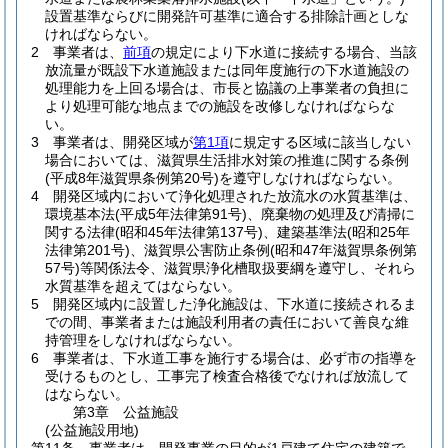
設置基準ならびに開発許可基準に適合する排除計画としな
ければならない。
2
事業者は、
前項
の規定により下水道に接続する場合、当該
放流量が既設下水道施設または同年度施行の下水道施設の
処理能力を上回る場合は、市長と協議の上事業者の負担に
より処理可能な地点までの施設を改修しなければならな
い。
3
事業者は、開発区域が
第1項
に規定する区域に該当しない
場合においては、滋賀県生活排水対策の推進に関する条例
(平成8年滋賀県条例第20号)
を遵守しなければならない。
4
開発区域内において浄化処理された放流水の水質基準は、
環境基本法
(平成5年法律第91号)
、廃棄物の処理及び清掃に
関する法律
(昭和45年法律第137号)
、建築基準法
(昭和25年
法律第201号)
、滋賀県公害防止条例
(昭和47年滋賀県条例第
57号)
等関係法令、滋賀県浄化槽取扱要綱を遵守し、それら
水質基準を超えてはならない。
5
開発区域内に設置した浄化施設は、下水道に接続されるま
での間、事業者または施設利用者の責任において善良な維
持管理をしなければならない。
6
事業者は、下水道工事を施行する場合は、必ず市の指導を
受けるものとし、工事完了検査合格後でなければ放流して
はならない。
第3章
公益施設
(公益施設用地)