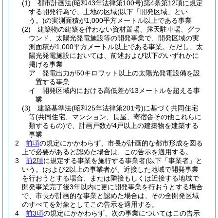
(1)
都市計画法
(昭和43年法律第100号)
第4条第12項に規定
する開発行為で、土地の区域
(以下「開発区域」とい
う。)
の実測面積が1,000平方メートル以上である事業
(2)
建築物の建築を伴わない資材置場、露天駐車場、グラ
ウンド、太陽光発電施設等の開発事業で、開発区域の実
測面積が1,000平方メートル以上である事業。
ただし、太
陽光発電施設においては、前述および以下のいずれかに
掲げる事業
ア
発電出力が50キロワット以上の太陽光発電設備を設
置する事業
イ
開発区域内における高低差が13メートルを超える事
業
(3)
建築基準法
(昭和25年法律第201号)
に基づく共同住宅
等
(共同住宅、マンション、長屋、寄宿舎その他これらに
類するもの)
で、計画戸数が4戸以上の建築物を建築する
事業
2
前項
の規定にかかわらず、市長が計画的な都市形成を図る
上で必要があると認めた場合は、この告示を適用する。
3
前2項
に規定する事業を施行する事業者
(以下「事業者」と
いう。)
および2以上の事業者が、近接した地域で開発事業
を行おうとする場合、または隣接もしくは近接する地域で
開発事業完了後3年以内に更に開発事業を行おうとする場合
で、市長が計画的な事業と認めた場合は、その全開発区域
のすべてを対象としてこの告示を適用する。
4
前3項
の規定にかかわらず、次の事業についてはこの告示