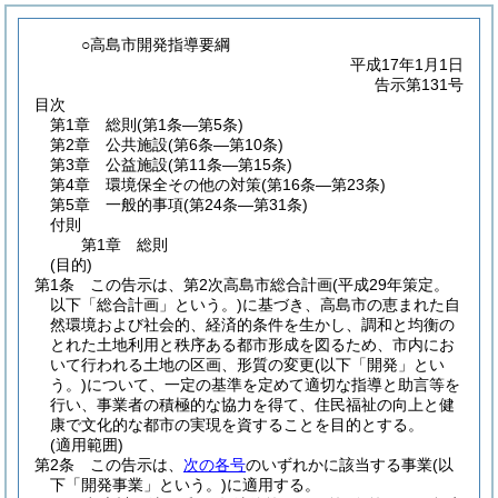
○高島市開発指導要綱
平成17年1月1日
告示第131号
目次
第1章
総則
(第1条―第5条)
第2章
公共施設
(第6条―第10条)
第3章
公益施設
(第11条―第15条)
第4章
環境保全その他の対策
(第16条―第23条)
第5章
一般的事項
(第24条―第31条)
付則
第1章
総則
(目的)
第1条
この告示は、第2次高島市総合計画
(平成29年策定。
以下「総合計画」という。)
に基づき、高島市の恵まれた自
然環境および社会的、経済的条件を生かし、調和と均衡の
とれた土地利用と秩序ある都市形成を図るため、市内にお
いて行われる土地の区画、形質の変更
(以下「開発」とい
う。)
について、一定の基準を定めて適切な指導と助言等を
行い、事業者の積極的な協力を得て、住民福祉の向上と健
康で文化的な都市の実現を資することを目的とする。
(適用範囲)
第2条
この告示は、
次の各号
のいずれかに該当する事業
(以
下「開発事業」という。)
に適用する。