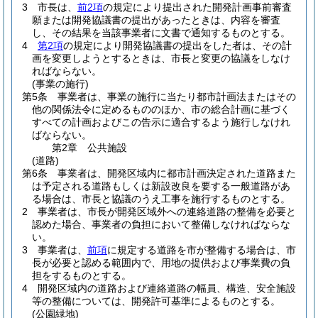
3
市長は、
前2項
の規定により提出された開発計画事前審査
願または開発協議書の提出があったときは、内容を審査
し、その結果を当該事業者に文書で通知するものとする。
4
第2項
の規定により開発協議書の提出をした者は、その計
画を変更しようとするときは、市長と変更の協議をしなけ
ればならない。
(事業の施行)
第5条
事業者は、事業の施行に当たり都市計画法またはその
他の関係法令に定めるもののほか、市の総合計画に基づく
すべての計画およびこの告示に適合するよう施行しなけれ
ばならない。
第2章
公共施設
(道路)
第6条
事業者は、開発区域内に都市計画決定された道路また
は予定される道路もしくは新設改良を要する一般道路があ
る場合は、市長と協議のうえ工事を施行するものとする。
2
事業者は、市長が開発区域外への連絡道路の整備を必要と
認めた場合、事業者の負担において整備しなければならな
い。
3
事業者は、
前項
に規定する道路を市が整備する場合は、市
長が必要と認める範囲内で、用地の提供および事業費の負
担をするものとする。
4
開発区域内の道路および連絡道路の幅員、構造、安全施設
等の整備については、開発許可基準によるものとする。
(公園緑地)