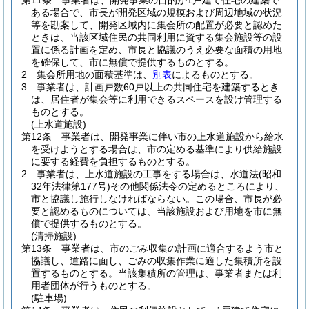
第11条
事業者は、開発事業の目的が1戸建て住宅の建築で
ある場合で、市長が開発区域の規模および周辺地域の状況
等を勘案して、開発区域内に集会所の配置が必要と認めた
ときは、当該区域住民の共同利用に資する集会施設等の設
置に係る計画を定め、市長と協議のうえ必要な面積の用地
を確保して、市に無償で提供するものとする。
2
集会所用地の面積基準は、
別表
によるものとする。
3
事業者は、計画戸数60戸以上の共同住宅を建築するとき
は、居住者が集会等に利用できるスペースを設け管理する
ものとする。
(上水道施設)
第12条
事業者は、開発事業に伴い市の上水道施設から給水
を受けようとする場合は、市の定める基準により供給施設
に要する経費を負担するものとする。
2
事業者は、上水道施設の工事をする場合は、水道法
(昭和
32年法律第177号)
その他関係法令の定めるところにより、
市と協議し施行しなければならない。
この場合、市長が必
要と認めるものについては、当該施設および用地を市に無
償で提供するものとする。
(清掃施設)
第13条
事業者は、市のごみ収集の計画に適合するよう市と
協議し、道路に面し、ごみの収集作業に適した集積所を設
置するものとする。
当該集積所の管理は、事業者または利
用者団体が行うものとする。
(駐車場)