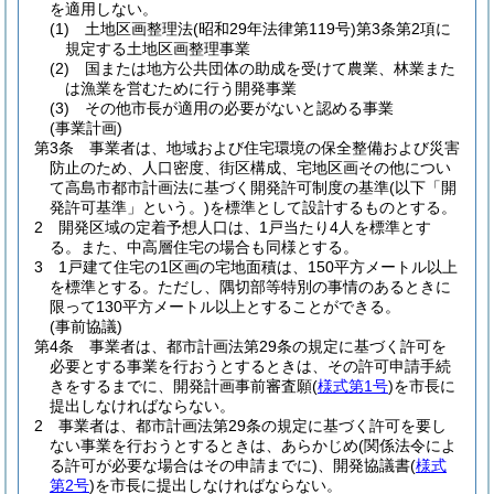
を適用しない。
(1)
土地区画整理法
(昭和29年法律第119号)
第3条第2項に
規定する土地区画整理事業
(2)
国または地方公共団体の助成を受けて農業、林業また
は漁業を営むために行う開発事業
(3)
その他市長が適用の必要がないと認める事業
(事業計画)
第3条
事業者は、地域および住宅環境の保全整備および災害
防止のため、人口密度、街区構成、宅地区画その他につい
て高島市都市計画法に基づく開発許可制度の基準
(以下「開
発許可基準」という。)
を標準として設計するものとする。
2
開発区域の定着予想人口は、1戸当たり4人を標準とす
る。
また、中高層住宅の場合も同様とする。
3
1戸建て住宅の1区画の宅地面積は、150平方メートル以上
を標準とする。
ただし、隅切部等特別の事情のあるときに
限って130平方メートル以上とすることができる。
(事前協議)
第4条
事業者は、都市計画法第29条の規定に基づく許可を
必要とする事業を行おうとするときは、その許可申請手続
きをするまでに、開発計画事前審査願
(
様式第1号
)
を市長に
提出しなければならない。
2
事業者は、都市計画法第29条の規定に基づく許可を要し
ない事業を行おうとするときは、あらかじめ
(関係法令によ
る許可が必要な場合はその申請までに)
、開発協議書
(
様式
第2号
)
を市長に提出しなければならない。