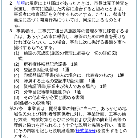
2
前項
の規定により届出があったときは、市長は完了検査を
実施し、事前に協議した内容に適合すると認めたときは、
事業者に検査済証を交付するものとする。
ただし、都市計
画法に基づく開発行為については、同法によるものとす
る。
3
事業者は、工事完了後公共施設等の管理を市に移管する場
合は、あらかじめ市に報告し、移管のための検査を受けな
ければならない。
この場合、事前に次に掲げる書類を市へ
提出するものとする。
(1)
施設の完成図
(施設の管理に必要な一切の詳細図)
一
式
(2)
所有権移転登記承諾書 1通
(3)
登記原因証明情報 1通
(4)
印鑑登録証明書
(法人の場合は、代表者のもの)
1通
(5)
帰属する土地の登記事項証明書 1通
(6)
資格証明書
(事業主が法人である場合)
1通
(7)
分筆登記地積測量図
(写)
1通
(8)
その他市長が必要と認める書類
(関係者への説明等)
第27条
事業者は、開発事業の施行に当って、あらかじめ地
域住民および権利者等関係者に対し、事業計画、工事の施
行方法、補償対策ならびに公害および災害の防止計画等の
理解と協力を得られるよう十分な説明と協議を行い、市長
にその内容を記した説明経過書
(
様式第5号
)
を提出するもの
とする。