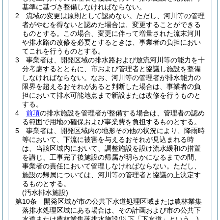
基準に基づき整備しなければならない。
2
流域の変更は原則として認めない。
ただし、河川等の管理
者がやむを得ないと認めた場合は、変更することができる
ものとする。
この場合、変更に伴って増量された流末河川
や排水路の改修を必要とするときは、事業者の負担におい
てこれを行うものとする。
3
事業者は、開発区域の排水路および放流河川等の能力を十
分考慮するとともに、市および管理者と協議し施設を整備
しなければならない。
なお、河川等の管理者が排水能力の
限界を超えるおそれがあると判断した場合は、事業者の負
担において排水可能地点まで新設または改修を行うものと
する。
4
前項
の排水施設を管理者が整備する場合は、管理者の認め
る範囲で用地の確保および事業費を負担するものとする。
5
事業者は、開発区域内の地形その他の状況により、降雨時
等において、下流に被害を与えるおそれが見込まれる時
は、当該区域内において、調整施設を設け流水緩和の措置
を講じ、工事完了後施設の帰属が明らかになるまでの間、
事業者の責任において管理しなければならない。
ただし、
施設の帰属については、河川等の管理者と協議の上決定す
るものとする。
(汚水排水施設)
第10条
開発区域が市の公共下水道処理区域または農林業集
落排水処理区域にある場合は、その計画および市の公共下
水道または農林業集落排水施設
(以下「下水道」という。)