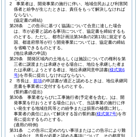
2
事業者は、開発事業の施行に伴い、地域住民および利害関
係者と紛争が生じたときは、責任をもって解決しなければ
ならない。
(協定書の締結)
第28条
この告示に基づく協議について合意に達した場合
は、市が必要と認める事項について、協定書を締結するも
のとする。
ただし、都市計画法第34条の2第1項に規定する
国、都道府県等が行う開発事業については、協定書の締結
を省略できるものとする。
(地位承継の申請)
第29条
開発区域内の土地もしくは施設についての権利を第
三者に譲渡または承継させる場合に、地位を承継した者ま
たは承継しようとする者は、地位承継同意申請書
(
様式第6
号
)
を市長に提出しなければならない。
2
市長は、
前項
の申請書が適正と認めるときは、地位承継同
意書を事業者に交付するものとする。
(誓約書の提出)
第30条
事業者ならびに工事施行者
(予定者を含む。)
は、開
発事業を行おうとする場合において、当該事業の施行に伴
い発生する地域住民等との紛争または損害の補償に対し、
事業者の責任において解決する旨の誓約書
(
様式第7号
)
を市
長に提出するものとする。
(適用の特例)
第31条
この告示に定めのない事項またはこの告示により難
い場合は、市長が必要と認める事項について、その都度別