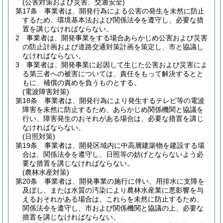
(公害対策および災害、交通安全)
第17条
事業者は、開発行為による公害の発生を未然に防止
するため、環境基本法および関係法令を遵守し、必要な措
置を講じなければならない。
2
事業者は、開発事業をする場合あらかじめ公害および災害
の防止計画および道路交通対策計画を策定し、市と協議し
なければならない。
3
事業者は、開発事業に起因して生じた公害および災害によ
る第三者への被害については、責任をもって解決するとと
もに、補償の責めを負うものとする。
(電波障害対策)
第18条
事業者は、開発行為により発生するテレビ等の電波
障害を未然に防止するため、あらかじめ関係機関と協議を
行い、障害発生のおそれがある場合は、必要な措置を講じ
なければならない。
(日照対策)
第19条
事業者は、開発区域内に中高層建築物を建設する場
合は、関係法令を遵守し、日照等の妨げとならないよう必
要な措置を講じなければならない。
(農林水産対策)
第20条
事業者は、開発事業の施行に伴い、用排水に支障を
及ぼし、または水質の汚染により農林水産業に悪影響を与
えるおそれがある場合は、これらを未然に防止するため、
関係法令を遵守し、市および関係機関と協議の上、必要な
措置を講じなければならない。