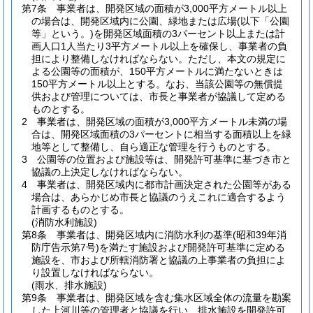
第7条
事業者は、開発区域の面積が3,000平方メートル以上
の場合は、開発区域内に公園、緑地または広場
(以下「公園
等」という。)
を開発区域面積の3パーセント以上または計
画人口1人当たり3平方メートル以上を確保し、事業者の負
担により整備しなければならない。
ただし、本文の規定に
よる公園等の面積が、150平方メートルに満たないときは
150平方メートル以上とする。
なお、当該公園等の無償提
供および管理については、市長と事業者が協議して定める
ものとする。
2
事業者は、開発区域の面積が3,000平方メートル未満の場
合は、開発区域面積の3パーセントに相当する面積以上を緑
地等として整備し、自ら適正な管理を行うものとする。
3
公園等の位置および施設等は、開発許可基準に基づき市と
協議の上決定しなければならない。
4
事業者は、開発区域内に都市計画決定された公園等がある
場合は、あらかじめ市長と協議のうえこれに適合するよう
計画するものとする。
(消防水利施設)
第8条
事業者は、開発区域内に消防水利の基準
(昭和39年消
防庁告示第7号)
を満たす施設および開発許可基準に定める
施設を、市および所轄消防署と協議の上事業者の負担によ
り設置しなければならない。
(雨水、排水施設)
第9条
事業者は、開発区域を含む集水区域全体の流量を勘案
した上河川等の管理者と協議を行い、排水施設を開発許可