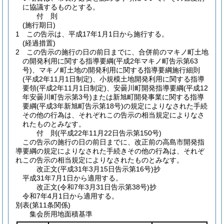
に協議するものとする。
付
則
(施行期日)
1
この告示は、平成17年1月1日から施行する。
(経過措置)
2
この告示の施行の日の前日までに、合併前のマキノ町土地
の開発利用に関する指導要綱
(平成2年マキノ町告示第63
号)
、マキノ町土地の開発利用に関する指導要綱施行細則
(平成2年11月1日制定)
、小規模土地開発利用に関する指導
要領
(平成2年11月1日制定)
、安曇川町開発指導要綱
(平成12
年安曇川町告示第3号)
または新旭町開発事業に関する指導
要綱
(平成3年新旭町告示第18号)
の規定によりなされた手続
その他の行為は、それぞれこの告示の相当規定によりなさ
れたものとみなす。
付
則
(平成22年11月22日
告示第150号)
この告示の施行の日の前日までに、改正前の高島市開発指
導要綱の規定によりなされた手続きその他の行為は、それぞ
れこの告示の相当規定によりなされたものとみなす。
改正文
(平成31年3月15日
告示第16号)
抄
平成31年7月1日から適用する。
改正文
(令和7年3月31日
告示第38号)
抄
令和7年4月1日から適用する。
別表
(第11条関係)
集会所用地面積基準