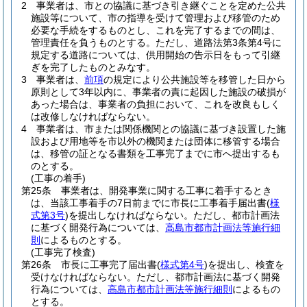
2
事業者は、市との協議に基づき引き継ぐことを定めた公共
施設等について、市の指導を受けて管理および移管のため
必要な手続をするものとし、これを完了するまでの間は、
管理責任を負うものとする。
ただし、道路法第3条第4号に
規定する道路については、供用開始の告示日をもって引継
ぎを完了したものとみなす。
3
事業者は、
前項
の規定により公共施設等を移管した日から
原則として3年以内に、事業者の責に起因した施設の破損が
あった場合は、事業者の負担において、これを改良もしく
は改修しなければならない。
4
事業者は、市または関係機関との協議に基づき設置した施
設および用地等を市以外の機関または団体に移管する場合
は、移管の証となる書類を工事完了までに市へ提出するも
のとする。
(工事の着手)
第25条
事業者は、開発事業に関する工事に着手するとき
は、当該工事着手の7日前までに市長に工事着手届出書
(
様
式第3号
)
を提出しなければならない。
ただし、都市計画法
に基づく開発行為については、
高島市都市計画法等施行細
則
によるものとする。
(工事完了検査)
第26条
市長に工事完了届出書
(
様式第4号
)
を提出し、検査を
受けなければならない。
ただし、都市計画法に基づく開発
行為については、
高島市都市計画法等施行細則
によるもの
とする。