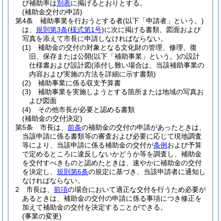
び補助率は
別表
に掲げるとおりとする。
(補助金交付の申請)
第4条
補助事業を行おうとする者
(以下「申請者」という。)
は、
規則第3条
(
様式第1号
)
に次に掲げる書類、図面および
写真を添えて市長に申請しなければならない。
(1)
補助金の交付の対象となる文化財の管理、修理、復
旧、保存または公開
(以下「補助事業」という。)
の設計
仕様書および設計図
(添付し難い場合は、当該補助事業の
内容および実施の方法を詳細に示す書類)
(2)
補助事業に係る収支予算書
(3)
補助事業を実施しようとする箇所または地域の写真お
よび図面
(4)
その他市長が必要と認める書類
(補助金の交付決定)
第5条
市長は、
前条
の補助金の交付の申請があったときは、
当該申請に係る書類等の審査および必要に応じて現地調査
等により、当該申請に係る補助金の交付が
条例
および予算
で定めるところに違反しないかどうか等を調査し、補助金
を交付すべきものと認めたときは、速やかに補助金の交付
を決定し、
規則第6条
の規定に基づき、当該申請者に通知し
なければならない。
2
市長は、
前項
の場合において適正な交付を行うため必要が
あるときは、補助金の交付の申請に係る事項につき修正を
加えて補助金の交付を決定することができる。
(事業の変更)