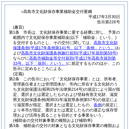
○高島市文化財保存事業補助金交付要綱
平成17年3月30日
告示第226号
(趣旨)
第1条
市長は、文化財保存事業に要する経費に対し、予算の
範囲内で文化財保存事業補助金
(以下「補助金」という。)
を交付するものとし、その交付に関しては、
高島市文化財
保護条例
(平成17年条例第141号。以下「条例」という。)
お
よび
高島市文化財保護条例施行規則
(平成17年規則第59号)
ならびに
高島市補助金等交付規則
(平成17年高島市規則第
33号。以下「規則」という。)
に規定するもののほか、この
告示に定めるところによる。
(定義)
第2条
この告示において「文化財保存事業」とは、所有者、
管理責任者または管理団体が、市内に所在する文化財のう
ち文化財保護法
(昭和25年法律第214号)
の規定により国が指
定、選択または選定したものおよび登録有形文化財、滋賀
県文化財保護条例
(昭和31年滋賀県条例第57号)
の規定によ
り滋賀県が指定、選択または選定したもの、
条例
の規定に
より本市が指定、選択または選定したものの適正な保存管
理および活用を図ることを目的とする事業をいう。
(補助金の交付対象事業の種類および補助率)
第3条
補助金の交付の対象となる文化財保存事業の種類およ