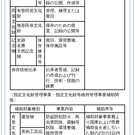
等
録の公開、作成等
民
有形民俗文化
管理、修理または
俗
財
復旧
文
無形民俗文化
保存のための措
化
財
置、記録の公開等
財
記
史跡
保
復旧、環境整備、
念
名勝
存
保存施設等
物
天然記念
修
物
理
等
保存技術伝承
伝承者育成、記録
の作成および刊
行、技術・技能の
錬磨
〔指定文化財管理事業・指定文化財等維持管理事業補助関
係〕
補助対象種別
事業内容
補助率等
有
建造物
防盗防犯防火、鳥
補助対象事業費よ
形
虫害防除、腐触等
り国庫および県費
文
防除、環境整備、
補助金を差し引い
美術工芸品
化
維持管理
た額の2分の1以内