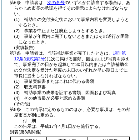
第6条
申請者は、
次の各号
のいずれかに該当する場合は、あ
らかじめ市長の承認を得てその指示によらなければならな
い。
(1)
補助金の交付決定後において事業内容を変更しようと
するとき。
(2)
事業を中止または廃止しようとするとき。
(3)
事業が年度内に完了しないときまたはその遂行が困難
になったとき。
(実績報告)
第7条
申請者は、当該補助事業が完了したときは、
規則第
12条
(
様式第2号
)
に次に掲げる書類、図面および写真を添え
て、事業完了の日から起算して30日以内または当該補助金
の交付決定を受けた年度の末日のいずれか早い期日までに
市長に提出しなければならない。
(1)
事業実績書またはこれに代わる書類
(2)
収支精算書
(3)
補助事業の成果を証する書類、図面および写真
(4)
その他市長が必要と認める書類
(その他)
第8条
この告示に定めるもののほか、必要な事項は、その都
度市長が別に定める。
付
則
この告示は、平成17年4月1日から施行する。
別表
(第3条関係)