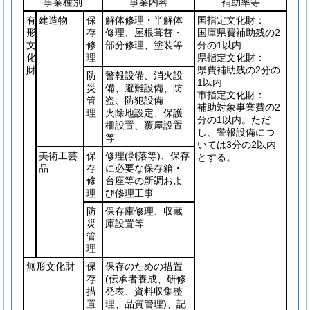
事業種別
事業内容
補助率等
有
建造物
保
解体修理・半解体
国指定文化財：
形
存
修理、屋根葺替・
国庫県費補助残の2
文
修
部分修理、塗装等
分の1以内
化
理
県指定文化財：
財
県費補助残の2分の
防
警報設備、消火設
1以内
災
備、避難設備、防
市指定文化財：
管
盗、防犯設備
補助対象事業費の2
理
火除地設定、保護
分の1以内。ただ
柵設置、覆屋設置
し、警報設備につ
等
いては3分の2以内
美術工芸
保
修理
(剥落等)
、保存
とする。
品
存
に必要な保存箱・
修
台座等の新調およ
理
び修理工事
防
保存庫修理、収蔵
災
庫設置等
管
理
無形文化財
保
保存のための措置
存
(伝承者養成、研修
措
発表、資料収集整
置
理、品質管理)
、記