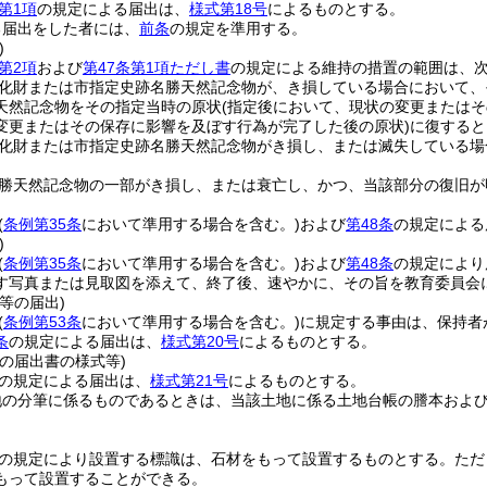
第1項
の規定による届出は、
様式第18号
によるものとする。
る届出をした者には、
前条
の規定を準用する。
)
第2項
および
第47条第1項ただし書
の規定による維持の措置の範囲は、
化財または市指定史跡名勝天然記念物が、き損している場合において、
天然記念物をその指定当時の原状
(指定後において、現状の変更または
変更またはその保存に影響を及ぼす行為が完了した後の原状)
に復すると
化財または市指定史跡名勝天然記念物がき損し、または滅失している場
勝天然記念物の一部がき損し、または衰亡し、かつ、当該部分の復旧が
(
条例第35条
において準用する場合を含む。)
および
第48条
の規定による
)
(
条例第35条
において準用する場合を含む。)
および
第48条
の規定により
す写真または見取図を添えて、終了後、速やかに、その旨を教育委員会
等の届出)
(
条例第53条
において準用する場合を含む。)
に規定する事由は、保持者
条
の規定による届出は、
様式第20号
によるものとする。
の届出書の様式等)
の規定による届出は、
様式第21号
によるものとする。
地の分筆に係るものであるときは、当該土地に係る土地台帳の謄本およ
の規定により設置する標識は、石材をもって設置するものとする。
ただ
もって設置することができる。