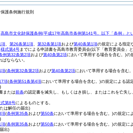
財保護条例施行規則
、
高島市文化財保護条例
(平成17年高島市条例第141号。以下「条例」と
1項
、
第26条第1項
、
第32条第1項
および
第40条第1項
の規定による指定
ら
様式第4号
までによる申請書を高島市教育委員会
(以下「教育委員会」と
条例第32条第2項
および
第40条第2項
において準用する場合を含む。)
の
ればならない。
6項
(
条例第32条第2項
および
第40条第2項
において準用する場合を含む。
第7項
(
条例第51条第4項
において準用する場合を含む。)
の規定による認
)
書または
前条
の認定書を滅失し、もしくはき損し、またはこれを亡失し
様式第8号
によるものとする。
たは解任の届出)
3項
(
条例第35条
および
第50条
において準用する場合を含む。)
の規定に
)
1項
(
条例第35条
および
第50条
において準用する場合を含む。)
の規定に
届出)