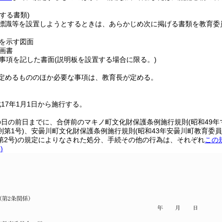
する書類)
標識等を設置しようとするときは、あらかじめ次に掲げる書類を教育委
を示す図面
画書
事項を記した書面
(説明板を設置する場合に限る。)
定めるもののほか必要な事項は、教育長が定める。
17年1月1日から施行する。
の日の前日までに、合併前のマキノ町文化財保護条例施行規則
(昭和49
第1号)
、安曇川町文化財保護条例施行規則
(昭和43年安曇川町教育委員
2号)
の規定によりなされた処分、手続その他の行為は、それぞれ
この
)