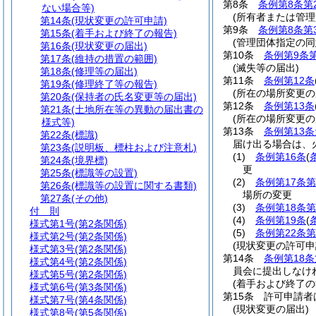
第8条
条例第8条第
ない場合等)
(所有者または管
第14条
(現状変更の許可申請)
第9条
条例第8条第
第15条
(着手および終了の報告)
(管理団体指定の同
第16条
(現状変更の届出)
第10条
条例第9条
第17条
(維持の措置の範囲)
(滅失等の届出)
第18条
(修理等の届出)
第11条
条例第12条
第19条
(修理終了等の報告)
(所在の場所変更の
第20条
(保持者の氏名変更等の届出)
第12条
条例第13条
第21条
(土地所在等の異動の届出書の
(所在の場所変更の
様式等)
第13条
条例第13
第22条
(標識)
届け出る場合は、
第23条
(説明板、標柱および注意札)
(1)
条例第16条
(
第24条
(境界標)
更
第25条
(標識等の設置)
(2)
条例第17条第
第26条
(標識等の設置に関する書類)
場所の変更
第27条
(その他)
(3)
条例第18条第
付 則
(4)
条例第19条
(
様式第1号
(第2条関係)
(5)
条例第22条第
様式第2号
(第2条関係)
(現状変更の許可申
様式第3号
(第2条関係)
第14条
条例第18条
様式第4号
(第2条関係)
員会に提出しなけ
様式第5号
(第2条関係)
(着手および終了の
様式第6号
(第3条関係)
第15条
許可申請者
様式第7号
(第4条関係)
(現状変更の届出)
様式第8号
(第5条関係)