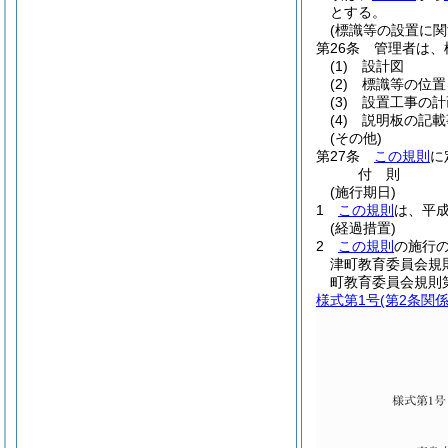
とする。
(標識等の設置に関
第26条
管理者は、
(1)
設計図
(2)
標識等の位置
(3)
設置工事の計
(4)
説明板の記載
(その他)
第27条
この規則
に
付
則
(施行期日)
1
この規則
は、平成
(経過措置)
2
この規則
の施行
津町教育委員会規則
町教育委員会規則第
様式第1号
(第2条関係