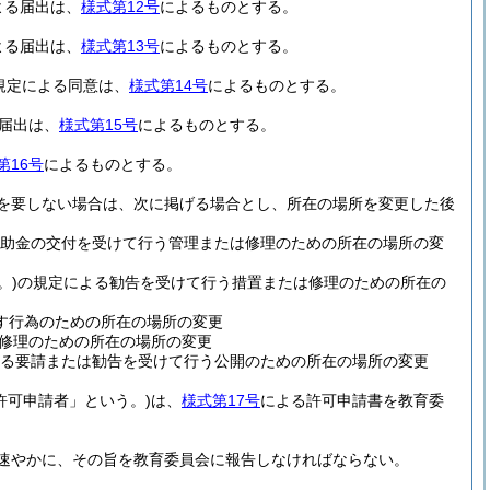
よる届出は、
様式第12号
によるものとする。
よる届出は、
様式第13号
によるものとする。
規定による同意は、
様式第14号
によるものとする。
届出は、
様式第15号
によるものとする。
第16号
によるものとする。
を要しない場合は、次に掲げる場合とし、所在の場所を変更した後
助金の交付を受けて行う管理または修理のための所在の場所の変
。)
の規定による勧告を受けて行う措置または修理のための所在の
す行為のための所在の場所の変更
修理のための所在の場所の変更
る要請または勧告を受けて行う公開のための所在の場所の変更
許可申請者」という。)
は、
様式第17号
による許可申請書を教育委
速やかに、その旨を教育委員会に報告しなければならない。