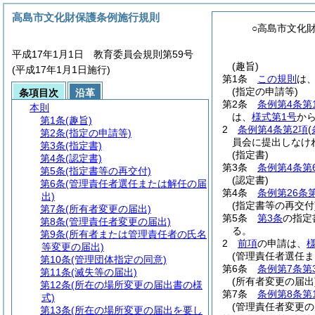
高島市文化財保護条例施行規則
○高島市文化
平成17年1月1日 教育委員会規則第59号
(趣旨)
(平成17年1月1日施行)
第1条
この規則
は
(指定の申請等)
条項目次
沿革
第2条
条例第4条第
本則
は、
様式第1号
か
第1条
(趣旨)
2
条例第4条第2項
(
第2条
(指定の申請等)
員会に提出しなけ
第3条
(指定書)
(指定書)
第4条
(認定書)
第3条
条例第4条第
第5条
(指定書等の再交付)
(認定書)
第6条
(管理責任者選任または解任の届
第4条
条例第26条
出)
(指定書等の再交付
第7条
(所有者変更の届出)
第5条
第3条
の指定
第8条
(管理責任者変更の届出)
る。
第9条
(所有者または管理責任者の氏名
2
前項
の申請は、
等変更の届出)
(管理責任者選任ま
第10条
(管理団体指定の同意)
第6条
条例第7条第
第11条
(滅失等の届出)
(所有者変更の届出
第12条
(所在の場所変更の届出書の様
第7条
条例第8条第
式)
(管理責任者変更の
第13条
(所在の場所変更の届出を要し