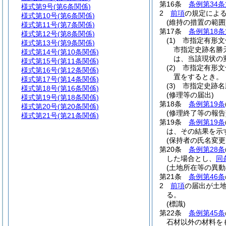
第16条
条例第34条
様式第9号
(第6条関係)
2
前項
の規定によ
様式第10号
(第6条関係)
(維持の措置の範囲
様式第11号
(第7条関係)
第17条
条例第18条
様式第12号
(第8条関係)
(1)
市指定有形文
様式第13号
(第9条関係)
市指定史跡名勝
様式第14号
(第10条関係)
は、当該現状の
様式第15号
(第11条関係)
(2)
市指定有形文
様式第16号
(第12条関係)
置をするとき。
様式第17号
(第14条関係)
(3)
市指定史跡名
様式第18号
(第16条関係)
(修理等の届出)
様式第19号
(第18条関係)
第18条
条例第19条
様式第20号
(第20条関係)
(修理終了等の報告
様式第21号
(第21条関係)
第19条
条例第19条
は、その結果を示
(保持者の氏名変更
第20条
条例第28条
した場合とし、
同
(土地所在等の異動
第21条
条例第46条
2
前項
の届出が土
る。
(標識)
第22条
条例第45条
石材以外の材料を