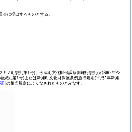
員会に提出するものとする。
年マキノ町規則第1号)
、今津町文化財保護条例施行規則
(昭和62年今
会規則第1号)
または新旭町文化財保護条例施行規則
(平成2年新旭
規則
の相当規定によりなされたものとみなす。