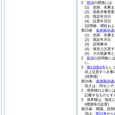
2
前項
の標識には
(1)
史跡、名勝ま
(2)
高島市教育委
(3)
指定年月日
(4)
設置年月日
(説明板、標柱およ
第23条
条例第45条
(1)
史跡、名勝ま
(2)
指定年月日
(3)
説明事項
(4)
保存上注意す
(5)
その他参考と
2
前項
の説明板に
い。
3
第1項第4号
もし
存上注意すべき事
(境界標)
第24条
条例第45条
高さは、30セン
2
境界標の上面に
記載するものとす
3
境界標は、指定
(標識等の設置)
第25条
標識、説明
項は、
第22条
から