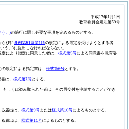
平成17年1月1日
教育委員会規則第59号
いう。)
の施行に関し必要な事項を定めるものとする。
ならびに
条例第51条第1項
の規定による選定を受けようとする者
いう。)
に提出しなければならない。
規定により指定に同意した者は、
様式第5号
による同意書を教育委
)
の規定による指定書は、
様式第6号
とする。
定書は、
様式第7号
とする。
、もしくは盗み取られた者は、その再交付を申請することができ
よる届出は、
様式第9号
または
様式第10号
によるものとする。
よる届出は、
様式第11号
によるものとする。