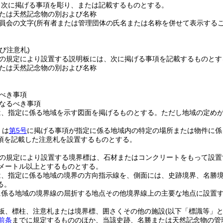
、次に掲げる事項を彫り、または記載するものとする。
たは天然記念物の別および名称
員会の文字
(所有者または管理団体の氏名または名称を併せて表示するこ
び注意札)
の規定により設置する説明板には、次に掲げる事項を記載するものとす
たは天然記念物の別および名称
べき事項
なるべき事項
は、指定に係る地域を示す図面を掲げるものとする。
ただし地域の定め
くは
第5号
に掲げる事項が指定に係る地域内の特定の場所または物件に係
項を記載した注意札を設置するものとする。
の規定により設置する境界標は、石材またはコンクリートをもって設置
チメートル以上とするものとする。
は、指定に係る地域の境界の方向指示線を、側面には、史跡境界、名勝
る。
に係る地域の境界線の屈折する地点その他境界線上の主要な地点に設置
板、標柱、注意札または境界標、囲さくその他の施設
(以下「標識等」と
前条
までに規定するもののほか、当該史跡、名勝または天然記念物の管