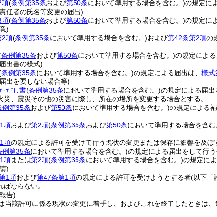
2項
(
条例第35条
および
第50条
において準用する場合を含む。)
の規定に
理責任者の氏名等変更の届出)
3項
(
条例第35条
および
第50条
において準用する場合を含む。)
の規定に
意)
第2項
(
条例第35条
において準用する場合を含む。)
および
第42条第2項
の
(
条例第35条
および
第50条
において準用する場合を含む。)
の規定による
届出書の様式)
(
条例第35条
において準用する場合を含む。)
の規定による届出は、
様式
届出を要しない場合等)
条ただし書
(
条例第35条
において準用する場合を含む。)
の規定による届出
火災、震災その他の災害に際し、所在の場所を変更する場合とする。
条例第35条
および
第50条
において準用する場合を含む。)
の規定による補
1項
および
第2項
(
条例第35条
および
第50条
において準用する場合を含む
1項
の規定による許可を受けて行う現状の変更または保存に影響を及ぼ
条例第35条
において準用する場合を含む。)
の規定による届出をして行う
1項
または
第2項
(
条例第35条
において準用する場合を含む。)
の規定によ
請)
第1項
および
第47条第1項
の規定による許可を受けようとする者
(以下「
ればならない。
報告)
は当該許可に係る現状の変更に着手し、およびこれを終了したときは、