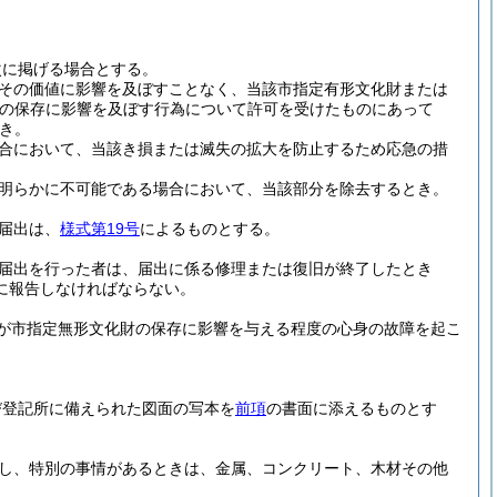
次に掲げる場合とする。
その価値に影響を及ぼすことなく、当該市指定有形文化財または
その保存に影響を及ぼす行為について許可を受けたものにあって
き。
合において、当該き損または滅失の拡大を防止するため応急の措
明らかに不可能である場合において、当該部分を除去するとき。
届出は、
様式第19号
によるものとする。
届出を行った者は、届出に係る修理または復旧が終了したとき
に報告しなければならない。
が市指定無形文化財の保存に影響を与える程度の心身の故障を起こ
び登記所に備えられた図面の写本を
前項
の書面に添えるものとす
し、特別の事情があるときは、金属、コンクリート、木材その他