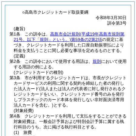
○高島市クレジットカード取扱要綱
令和8年3月30日
訓令第3号
(趣旨)
第1条
この訓令は、
高島市会計規則
(平成19年高島市規則第
21号。以下「規則」という。)
第59条の2第2項
の規定に基
づき、クレジットカードを利用した口座自動振替払により
料金を支払うことに関し必要な事項を定めるものとする。
(定義)
第2条
この訓令において使用する用語は、
規則
において使用
する用語の例による。
(クレジットカードの種別)
第3条
市が利用するクレジットカードは、市長がクレジット
カードサービスの利用に関する契約を締結した者の発行し
た法人カード
(法人または法人の代表者に対し発行されるク
レジットカードをいい、クレジットカード番号のみを発行
しプラスチックのカード本体を発行しない非対面決済専用
法人カードを含む。)
とする。
(対象経費)
第4条
クレジットカードを利用して支払をすることができる
対象経費は、一般会計予算および特別会計予算に属する執
行科目のうち、次に掲げる執行科目とする。
(1)
旅費