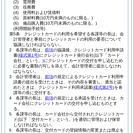
(2)
需用費
(3)
役務費
(4)
使用料および賃借料
(5)
原材料費
(10万円未満のものに限る。)
(6)
備品購入費
(10万円未満のものに限る。)
(利用開始手続等)
第5条
クレジットカードの利用を希望する各課等の長は、会
計管理者と事前にクレジットカードの利用の要否について
協議しなければならない。
2
各課等の長は、
前項
の協議後、クレジットカード利用申請
書
(
様式第1号
)
にクレジットカード発行会社
(以下「カード
会社」という。)
にクレジットカードの交付を申し込むため
に必要な書類の写しを添えて、会計管理者に提出しなけれ
ばならない。
3
会計管理者は、
前項
の規定によるクレジットカード利用申
請書の提出を受けたときは、その内容を審査し、適当と認
めたときは、クレジットカード利用承認書
(
様式第2号
)
を各
課等の長に交付する。
4
各課等の長は、
前項
の規定による承認を受けたときは、カ
ード会社にクレジットカードの交付を申し込むものとす
る。
5
各課等の長は、カード会社から交付されたクレジットカー
ド
(以下「交付カード」という。)
を適切に管理および保管
しなければならない。
6
各課等の長は、交付カードの登録情報の変更または廃止を