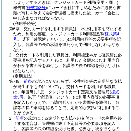
しようとするときは、クレジットカード利用
(変更・廃止)
報告書
(
様式第3号
)
にカード会社に申し込むために必要な書
類の写しを添えて会計管理者に提出した後、カード会社に
申し込まなければならない。
(利用手続等)
第6条
交付カードを利用する職員は、不正利用等を防止する
ため、利用の都度、クレジットカード利用確認簿
(
様式第4
号
。以下「確認簿」という。)
に利用内容等の必要事項を記
入し、各課等の長の承認を得たうえで利用しなければなら
ない。
2
交付カードを利用した職員は、利用後速やかに確認簿に必
要事項を記入するとともに、利用した金額および利用内容
がわかる書面等を添付し、各課等の長の確認を受けなけれ
ばならない。
(定期支払)
第7条
前条
の規定にかかわらず、公共料金等の定期的な支払
が発生するものについては、交付カードを利用する職員
は、年度毎に1度、クレジットカード定期支払管理簿
(
様式
第5号
。以下「管理簿」という。)
に利用内容等の必要事項
を記入したうえで、当該内容がわかる書面等を添付し、各
課等の長の承認を得ることで、定期的な支払に利用するこ
とができる。
2
前項
の規定による定期的な支払への交付カードの利用を終
了する場合は、管理簿に終了予定日等の必要事項を記入
し、各課等の長の確認を受けた後、必要な手続を行うもの