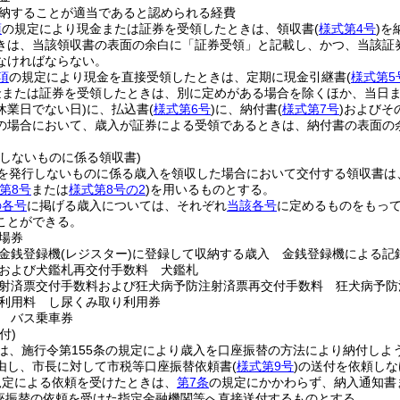
納することが適当であると認められる経費
項
の規定により現金または証券を受領したときは、領収書
(
様式第4号
)
を
きは、当該領収書の表面の余白に「証券受領」と記載し、かつ、当該証
なければならない。
項
の規定により現金を直接受領したときは、定期に現金引継書
(
様式第5
金または証券を受領したときは、別に定めがある場合を除くほか、当日
休業日でない日)
に、払込書
(
様式第6号
)
に、納付書
(
様式第7号
)
およびそ
の場合において、歳入が証券による受領であるときは、納付書の表面の
行しないものに係る領収書)
を発行しないものに係る歳入を領収した場合において交付する領収書は
第8号
または
様式第8号の2
)
を用いるものとする。
の各号
に掲げる歳入については、それぞれ
当該各号
に定めるものをもっ
ことができる。
場券
金銭登録機
(レジスター)
に登録して収納する歳入 金銭登録機による記
および犬鑑札再交付手数料 犬鑑札
射済票交付手数料および狂犬病予防注射済票再交付手数料 狂犬病予防
利用料 し尿くみ取り利用券
 バス乗車券
付)
は、施行令第155条の規定により歳入を口座振替の方法により納付しよ
由し、市長に対して市税等口座振替依頼書
(
様式第9号
)
の送付を依頼しな
規定による依頼を受けたときは、
第7条
の規定にかかわらず、納入通知書
座振替の依頼を受けた指定金融機関等へ直接送付するものとする。