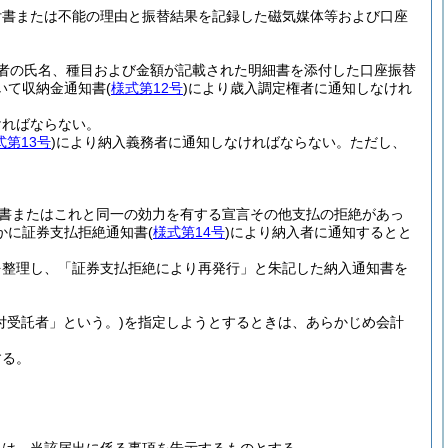
付書または不能の理由と振替結果を記録した磁気媒体等および口座
者の氏名、種目および金額が記載された明細書を添付した口座振替
いて収納金通知書
(
様式第12号
)
により歳入調定権者に通知しなけれ
ければならない。
式第13号
)
により納入義務者に通知しなければならない。
ただし、
書またはこれと同一の効力を有する宣言その他支払の拒絶があっ
かに証券支払拒絶通知書
(
様式第14号
)
により納入者に通知するとと
を整理し、「証券支払拒絶により再発行」と朱記した納入通知書を
付受託者」という。)
を指定しようとするときは、あらかじめ会計
する。