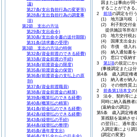
因または事由が同
議)
することができる
第27条
(支出負担行為の変更等)
2
前項
の調定を行
第28条
(支出負担行為の調査事
(1)
地方譲与税 
項)
(2)
利子割交付金
第2節
支出の方法
提供施設等所在
第29条
(支出命令)
(3)
地方交付税お
第30条
(支出命令書の送付期限)
(4)
国庫支出金お
第31条
(請求書の受理)
(5)
市債 借入れ
第3節
支出の方法の特例
(6)
納入通知書を
第32条
(資金前渡のできる経費)
(7)
窓口で収納す
第33条
(資金前渡の手続)
3
第1項
の規定にか
第34条
(前渡資金の限度)
(事後調定または分
第35条
(前渡資金の保管)
第4条
歳入調定権
第36条
(前渡資金の支払上の原
(1)
納入者が納入
則)
(2)
その他性質上
第37条
(資金前渡職員)
2
前条第1項本文
の
第38条
(資金前渡金の精算)
3
法令、契約等に
第39条
(概算払のできる経費)
同時に納入義務者
第40条
(概算払の精算)
(返納金の調定)
第41条
(前金払のできる経費)
第5条
歳入調定権
第42条
(繰替払のできる経費)
算残額を返納させ
第43条
(繰替払の手続)
の翌日に、過年度
第44条
(繰替払の整理)
入調定書により調
第45条
(過年度支出)
(調定の変更)
第46条
(支払金からの引去金)