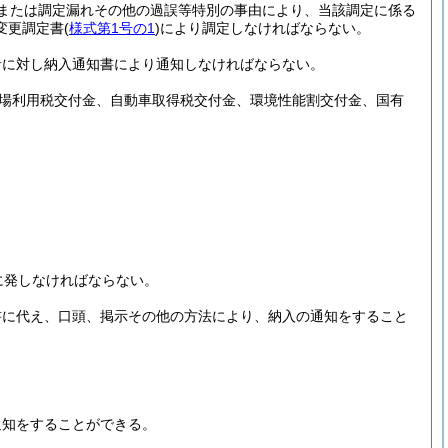
または調定漏れその他の過誤等特別の事由により、当該調定に係る
変更調定書
(
様式第1号の1
)
により調定しなければならない。
者に対し納入通知書により通知しなければならない。
場利用税交付金、自動車取得税交付金、環境性能割交付金、国有
に発しなければならない。
書に代え、口頭、掲示その他の方法により、納入の通知をすること
通知をすることができる。