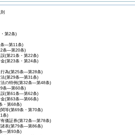
規則
条・第2条)
3条―第11条)
12条―第20条)
過誤
(第21条・第22条)
済金
(第23条・第24条)
担行為
(第25条―第28条)
方法
(第29条―第31条)
方法の特例
(第32条―第48条)
49条―第60条)
過誤
(第61条―第62条)
済金
(第63条―第66条)
7条・第68条)
機関等
(第69条・第70条)
71条)
び有価証券
(第72条―第78条)
び諸表
(第79条―第86条)
7条―第93条)