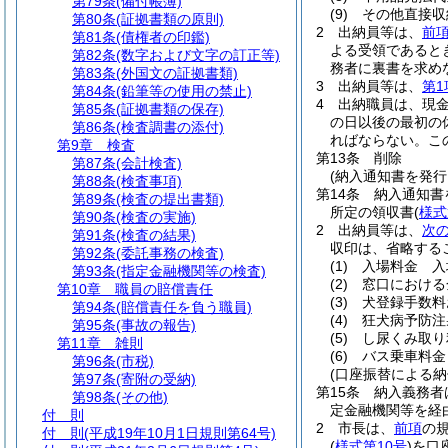
第79条
(備付帳簿)
(9)
その他直接収
第80条
(証拠書類の原則)
2
出納員等は、
前
第81条
(債権者の印鑑)
よる受領であると
第82条
(数字および文字の訂正等)
務者に裏書を求め
第83条
(外国文の証拠書類)
3
出納員等は、
第1
第84条
(鉛筆等の使用の禁止)
4
出納職員は、現
第85条
(証拠書類の保存)
の日以後の最初の
第86条
(検査調書の添付)
ればならない。
こ
第9章
検査
第13条
削除
第87条
(会計検査)
(納入通知書を発
第88条
(検査事項)
第14条
納入通知書
第89条
(検査の提出書類)
所定の領収書
(
様式
第90条
(検査の実施)
2
出納員等は、
次
第91条
(検査の結果)
収印は、省略する
第92条
(委託事務の検査)
(1)
入場料金 入
第93条
(指定金融機関等の検査)
(2)
窓口における
第10章
職員の賠償責任
(3)
犬登録手数料
第94条
(賠償責任を負う職員)
(4)
狂犬病予防注
第95条
(事故の報告)
(5)
し尿くみ取り
第11章
雑則
(6)
バス乗車料金
第96条
(市税)
(口座振替による納
第97条
(寄附の受納)
第15条
納入義務者
第98条
(その他)
定金融機関等を経
付 則
2
市長は、
前項
の
付 則
(平成19年10月1日規則第64号)
(
様式第10号
)
を口