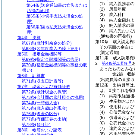
(1)
納入義務者の
第64条
(送金通知書の亡失または
(2)
所属年度
汚損の証明)
(3)
歳入科目
第65条
(小切手支払未済金の処
(4)
納入金額およ
理)
(5)
納入請求の事
第66条
(隔地払支払未済金の処
(6)
納入先および
理)
(通知書の再発行)
第4章
決算
第10条
歳入調定権
第67条
(歳計剰余金の処分)
その表面の余白に
第68条
(翌年度歳入の繰上充用)
(調定通知)
第5章
指定金融機関等
第11条
歳入調定権
第69条
(指定金融機関等の告示)
2
第4条第1項各号
第70条
(指定金融機関等の事務の取
あったものとみな
扱い)
第2節
収
第6章
計算書
(出納員等の直接収
第71条
(収支日計表等)
第12条
出納員等は
第7章
現金および有価証券
は、直接これを収
第72条
(歳計現金の保管)
(1)
納期限経過後
第73条
(会計間の歳計現金の流用)
(2)
生産物および
第74条
(一時借入金)
(3)
使用料および
第75条
(歳入歳出外現金)
(4)
公債元金なら
第76条
(現金の区分)
(5)
償還金および
第77条
(有価証券の出納)
(6)
公売代金その
第78条
(預り証)
(7)
違約金および
第8章
帳簿および諸表
(8)
不用品売払代