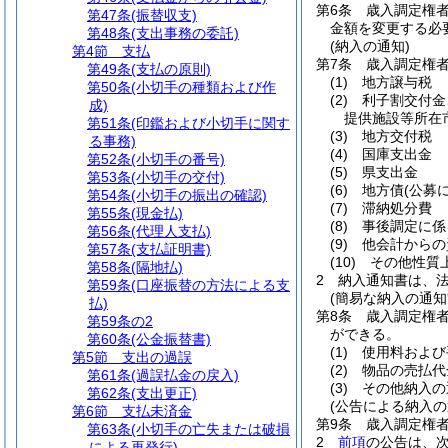
第6条
歳入調定権
第47条
(振替収支)
金額を変更する必
第48条
(支出事務の委託)
(納入の通知)
第4節
支払
第7条
歳入調定権
第49条
(支払の原則)
(1)
地方譲与税
第50条
(小切手の種類および作
(2)
利子割交付金
成)
提供施設等所在
第51条
(印鑑および小切手に関す
(3)
地方交付税
る事務)
(4)
国庫支出金
第52条
(小切手の番号)
(5)
県支出金
第53条
(小切手の交付)
(6)
地方債
(公募
第54条
(小切手の振出の確認)
(7)
滞納処分費
第55条
(現金払)
(8)
事後調定に係
第56条
(代理人支払)
(9)
他会計からの
第57条
(支払証明書)
(10)
その他性質
第58条
(隔地払)
2
納入通知書は、
第59条
(口座振替の方法による支
(簡易な納入の通知
払)
第8条
歳入調定権
第59条の2
ができる。
第60条
(公金振替書)
(1)
使用料および
第5節
支出の過誤
(2)
物品の売払代
第61条
(過誤払金の戻入)
(3)
その他納入の
第62条
(支出更正)
(公告による納入の
第6節
支払未済金
第9条
歳入調定権
第63条
(小切手の亡失または破損
2
前項
の公告は、
による再発行)