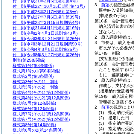
付 則
(平成21年2月6日規則第4号)
3
前項
の指定金融
付 則
(平成22年10月15日規則第43号)
振替納入済通知書
(
付 則
(平成26年2月7日規則第5号)
(収納後の手続)
付 則
(平成27年7月6日規則第39号)
第16条
会計管理者
付 則
(平成28年3月15日規則第4号)
納入済通知書の送
付 則
(平成31年4月1日規則第16号)
ばならない。
付 則
(令和2年4月1日規則第43号)
2
歳入調定権者は
付 則
(令和3年3月31日規則第26号)
3
市長は、歳入を
付 則
(令和3年12月21日規則第50号)
市長がその必要が
付 則
(令和4年8月5日規則第25号)
第17条
削除
付 則
(令和8年3月27日規則第26号)
(支払拒絶に係る証
別表
(第25条関係)
第18条
会計管理者
様式第1号
(第3条関係)
たことを証するに
様式第1号の1
(第6条関係)
もに、当該証券に
様式第2号
(第3条関係)
2
歳入調定権者は
様式第3号(その1)
削除
作成し、支払拒絶
様式第3号(その2)
削除
(指定納付受託者等
様式第4号
(その1)(第12条関係)
第19条
歳入調定権
様式第4号
(その2)(第12条関係)
管理者と協議する
様式第5号
(第12条関係)
2
前項
の規定によ
様式第6号
(第12条関係)
(1)
指定納付受託
様式第7号(その1)
(第12条関係)
(2)
指定した日
様式第7号
(その2)(第12条関係)
(3)
指定納付受託
様式第8号
(第14条関係)
(4)
指定納付受託
様式第8号の2
(第14条関係)