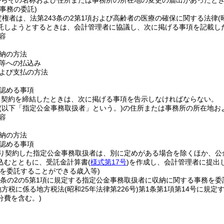
からその名称および住所または事務所の所在地の変更の届出があったと
事務の委託)
定権者は、法第243条の2第1項および高齢者の医療の確保に関する法律
(
託しようとするときは、会計管理者に協議し、次に掲げる事項を記載し
容
納の方法
等への払込み
よび支払の方法
認める事項
る契約を締結したときは、次に掲げる事項を告示しなければならない。
(以下「指定公金事務取扱者」という。)
の住所または事務所の所在地お
容
納の方法
認める事項
り契約した指定公金事務取扱者は、別に定めがある場合を除くほか、公
込むとともに、受託金計算書
(
様式第17号
)
を作成し、会計管理者に提出
務を委託することができる歳入等)
43条の2の5第1項に規定する指定公金事務取扱者に収納に関する事務を
地方税に係る地方税法
(昭和25年法律第226号)
第1条第1項第14号に規
分費を含む。)