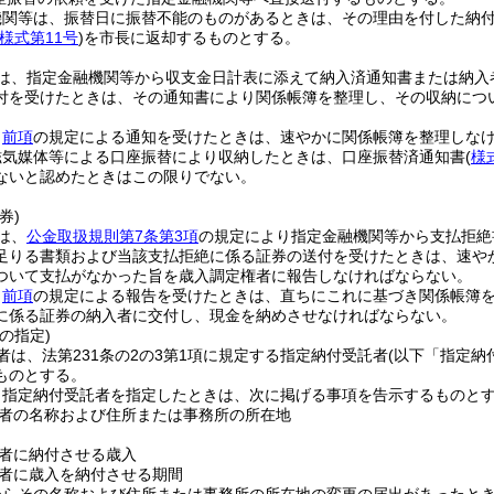
機関等は、振替日に振替不能のものがあるときは、その理由を付した納
様式第11号
)
を市長に返却するものとする。
は、指定金融機関等から収支金日計表に添えて納入済通知書または納入
付を受けたときは、その通知書により関係帳簿を整理し、その収納につ
、
前項
の規定による通知を受けたときは、速やかに関係帳簿を整理しな
磁気媒体等による口座振替により収納したときは、口座振替済通知書
(
様
ないと認めたときはこの限りでない。
券)
は、
公金取扱規則第7条第3項
の規定により指定金融機関等から支払拒絶
足りる書類および当該支払拒絶に係る証券の送付を受けたときは、速や
ついて支払がなかった旨を歳入調定権者に報告しなければならない。
、
前項
の規定による報告を受けたときは、直ちにこれに基づき関係帳簿
に係る証券の納入者に交付し、現金を納めさせなければならない。
の指定)
者は、法第231条の2の3第1項に規定する指定納付受託者
(以下「指定納
ものとする。
り指定納付受託者を指定したときは、次に掲げる事項を告示するものと
者の名称および住所または事務所の所在地
者に納付させる歳入
者に歳入を納付させる期間