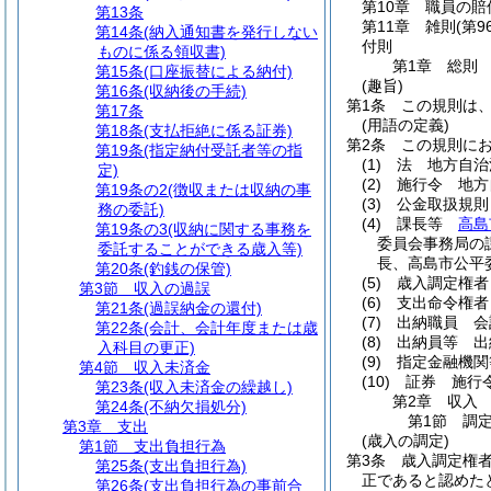
第10章
職員の賠
第13条
第11章
雑則
(第9
第14条
(納入通知書を発行しない
付則
ものに係る領収書)
第1章
総則
第15条
(口座振替による納付)
(趣旨)
第16条
(収納後の手続)
第1条
この規則は
第17条
(用語の定義)
第18条
(支払拒絶に係る証券)
第2条
この規則に
第19条
(指定納付受託者等の指
(1)
法 地方自治
定)
(2)
施行令 地方
第19条の2
(徴収または収納の事
(3)
公金取扱規
務の委託)
(4)
課長等
高島
第19条の3
(収納に関する事務を
委員会事務局の
委託することができる歳入等)
長、高島市公平
第20条
(釣銭の保管)
(5)
歳入調定権者
第3節
収入の過誤
(6)
支出命令権者
第21条
(過誤納金の還付)
(7)
出納職員 会
第22条
(会計、会計年度または歳
(8)
出納員等 出
入科目の更正)
(9)
指定金融機関
第4節
収入未済金
(10)
証券 施行
第23条
(収入未済金の繰越し)
第2章
収入
第24条
(不納欠損処分)
第1節
調
第3章
支出
(歳入の調定)
第1節
支出負担行為
第3条
歳入調定権者
第25条
(支出負担行為)
正であると認めた
第26条
(支出負担行為の事前合