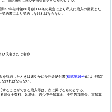
きは、当該届出に係る事項を告示するものとする。
昭和57年法律第80号)
第114条の規定により私人に歳入の徴収また
た契約書により契約しなければならない。
よび氏名または名称
金を収納したときは速やかに受託金納付書
(
様式第16号
)
により指定
しなければならない。
委託することができる歳入等は、次に掲げるものとする。
定する督促手数料、延滞金、過少申告加算金、不申告加算金、重加算