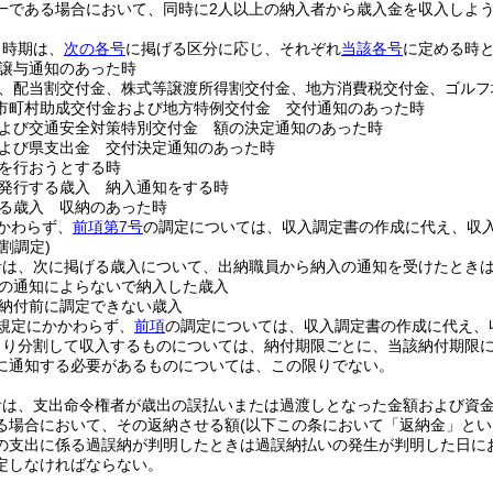
一である場合において、同時に2人以上の納入者から歳入金を収入しよ
。
う時期は、
次の各号
に掲げる区分に応じ、それぞれ
当該各号
に定める時
譲与通知のあった時
、配当割交付金、株式等譲渡所得割交付金、地方消費税交付金、ゴルフ
市町村助成交付金および地方特例交付金 交付通知のあった時
よび交通安全対策特別交付金 額の決定通知のあった時
よび県支出金 交付決定通知のあった時
を行おうとする時
発行する歳入 納入通知をする時
る歳入 収納のあった時
かわらず、
前項第7号
の調定については、収入調定書の作成に代え、収
割調定)
者は、次に掲げる歳入について、出納職員から納入の通知を受けたとき
の通知によらないで納入した歳入
納付前に調定できない歳入
規定にかかわらず、
前項
の調定については、収入調定書の作成に代え、
より分割して収入するものについては、納付期限ごとに、当該納付期限
に通知する必要があるものについては、この限りでない。
者は、支出命令権者が歳出の誤払いまたは過渡しとなった金額および資
る場合において、その返納させる額
(以下この条において「返納金」とい
の支出に係る過誤納が判明したときは過誤納払いの発生が判明した日に
定しなければならない。