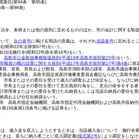
償責任
(第94条・第95条)
6条―第98条)
、法令、条例または他の規則に定めるもののほか、市の会計に関する取
おいて、
次の各号
に掲げる用語の意義は、それぞれ
当該各号
に定めると
法
(昭和22年法律第67号)
をいう。
自治法施行令
(昭和22年政令第16号)
をいう。
則
高島市公金取扱事務取扱規則
(平成19年高島市規則第23号)
をいう。
市職員の職の設置に関する規則
(平成17年高島市規則第17号)
第4条
に規
課長、室長、所長および館長、高島市消防本部の課長、高島市議会事務
委員会事務局長、高島市固定資産評価審査委員会書記ならびに高島市農
 市長またはその委任を受けて歳入の調査および決定をし、ならびに納
 市長またはその委任を受けて支出負担行為をし、支出の命令をする者
計管理者またはその委任を受けた出納員もしくは当該出納員の委任を受
納員および分任出納員をいう。
等 高島市指定金融機関、高島市指定代理金融機関および高島市収納代
令第156条第1項各号に掲げる証券をいう。
定
は、歳入金を収入しようとするときは、当該歳入金について、施行令第
ときは、直ちに納入者ごとに収入調定書
(
様式第1号
)
により調定をしなけ