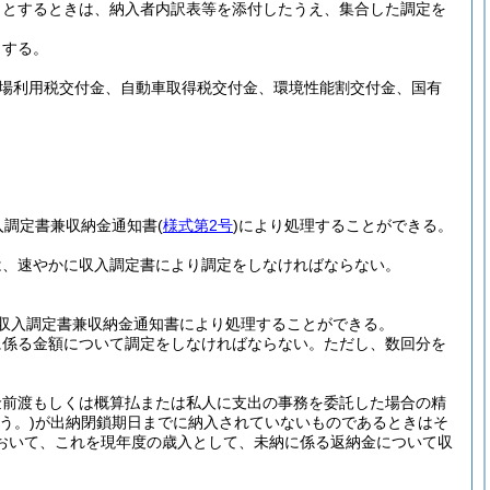
うとするときは、納入者内訳表等を添付したうえ、集合した調定を
とする。
場利用税交付金、自動車取得税交付金、環境性能割交付金、国有
入調定書兼収納金通知書
(
様式第2号
)
により処理することができる。
は、速やかに収入調定書により調定をしなければならない。
収入調定書兼収納金通知書により処理することができる。
に係る金額について調定をしなければならない。
ただし、数回分を
金前渡もしくは概算払または私人に支出の事務を委託した場合の精
う。)
が出納閉鎖期日までに納入されていないものであるときはそ
おいて、これを現年度の歳入として、未納に係る返納金について収