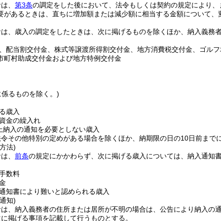
者は、
第3条
の調定をした後において、法令もしくは契約の規定により、
要があるときは、直ちに増加額または減少額に相当する金額について、
者は、歳入の調定をしたときは、次に掲げるものを除くほか、納入義務
、配当割交付金、株式等譲渡所得割交付金、地方消費税交付金、ゴルフ
市町村助成交付金および地方特例交付金
に係るものを除く。)
る歳入
資金の繰入れ
上納入の通知を必要としない歳入
法令その他特別の定めがある場合を除くほか、納期限の日の10日前まで
方法)
者は、
前条
の規定にかかわらず、次に掲げる歳入については、納入通知
手数料
金
通知書により難いと認められる歳入
通知)
者は、納入義務者の住所または居所が不明の場合は、公告により納入の
次に掲げる事項を記載して行うものとする。