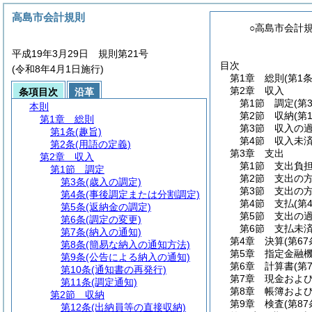
高島市会計規則
○高島市会計
平成19年3月29日 規則第21号
目次
(令和8年4月1日施行)
第1章
総則
(第1
第2章
収入
条項目次
沿革
第1節
調定
(第
本則
第2節
収納
(第
第1章
総則
第3節
収入の
第1条
(趣旨)
第4節
収入未
第2条
(用語の定義)
第3章
支出
第2章
収入
第1節
支出負
第1節
調定
第2節
支出の
第3条
(歳入の調定)
第3節
支出の
第4条
(事後調定または分割調定)
第4節
支払
(第
第5条
(返納金の調定)
第5節
支出の
第6条
(調定の変更)
第6節
支払未
第7条
(納入の通知)
第4章
決算
(第6
第8条
(簡易な納入の通知方法)
第5章
指定金融
第9条
(公告による納入の通知)
第6章
計算書
(第
第10条
(通知書の再発行)
第7章
現金およ
第11条
(調定通知)
第8章
帳簿およ
第2節
収納
第9章
検査
(第8
第12条
(出納員等の直接収納)