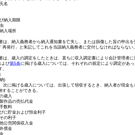
氏名
び納入期限
由
納入場所
者は、納入義務者から納入通知書を亡失し、または損傷した旨の申出を
「再発行」と朱記してこれを当該納入義務者に交付しなければならない
者は、歳入の調定をしたときは、直ちに収入調定書により会計管理者に
および
第5条
に掲げる歳入については、それぞれの規定により調定があっ
す。
納
納)
、次に掲げる歳入については、出張して領収するとき、納入者が現金も
納することができる。
の歳入
製作品の売払代金
手数料
びに貯金および預金利子
その利子
他公売関係収入金
弁償金
金