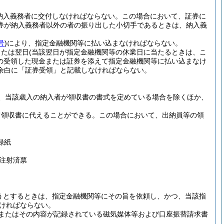
納入義務者に交付しなければならない。
この場合において、証券に
券が納入義務者以外の者の振り出した小切手であるときは、納入義
号
)
により、指定金融機関等に払い込まなければならない。
または翌日
(当該翌日が指定金融機関等の休業日に当たるときは、こ
の受領した現金または証券を添えて指定金融機関等に払い込まなけ
余白に「証券受領」と記載しなければならない。
、当該歳入の納入者が領収書の書式を定めている場合を除くほか、
て領収書に代えることができる。
この場合において、出納員等の領
録紙
注射済票
うとするときは、指定金融機関等にその旨を依頼し、かつ、当該指
ければならない。
またはその内容が記録されている磁気媒体等および口座振替請求書