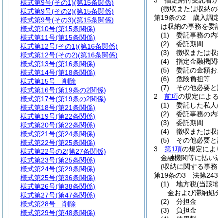
3
指定納付受託者
様式第9号
(その1)(第15条関係)
(徴収または収納の
様式第9号
(その2)(第15条関係)
第19条の2
歳入調
様式第9号
(その3)(第15条関係)
は収納の事務を委
様式第10号
(第15条関係)
(1)
委託事務の内
様式第11号
(第15条関係)
(2)
委託期間
様式第12号
(その1)(第16条関係)
(3)
徴収または収
様式第12号
(その2)(第16条関係)
(4)
指定金融機関
様式第13号
(第16条関係)
(5)
委託の金額お
様式第14号
(第18条関係)
(6)
危険負担等
様式第15号
削除
(7)
その他必要と
様式第16号
(第19条の2関係)
2
前項
の規定によ
様式第17号
(第19条の2関係)
(1)
委託した私人
様式第18号
(第21条関係)
(2)
委託事務の内
様式第19号
(第22条関係)
(3)
委託期間
様式第20号
(第22条関係)
(4)
徴収または収
様式第21号
(第24条関係)
(5)
その他必要と
様式第22号
(第25条関係)
3
第1項
の規定によ
様式第22号の2
(第27条関係)
金融機関等に払い
様式第23号
(第25条関係)
(収納に関する事
様式第24号
(第29条関係)
第19条の3
法第2
様式第25号
(第36条関係)
(1)
地方税
(当該
様式第26号
(第38条関係)
金および滞納処
様式第27号
(第47条関係)
(2)
分担金
様式第28号
削除
(3)
負担金
様式第29号
(第48条関係)