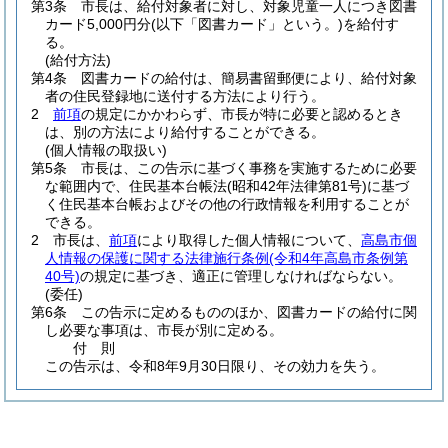
第3条
市長は、給付対象者に対し、対象児童一人につき図書
カード5,000円分
(以下「図書カード」という。)
を給付す
る。
(給付方法)
第4条
図書カードの給付は、簡易書留郵便により、給付対象
者の住民登録地に送付する方法により行う。
2
前項
の規定にかかわらず、市長が特に必要と認めるとき
は、別の方法により給付することができる。
(個人情報の取扱い)
第5条
市長は、この告示に基づく事務を実施するために必要
な範囲内で、住民基本台帳法
(昭和42年法律第81号)
に基づ
く住民基本台帳およびその他の行政情報を利用することが
できる。
2
市長は、
前項
により取得した個人情報について、
高島市個
人情報の保護に関する法律施行条例
(令和4年高島市条例第
40号)
の規定に基づき、適正に管理しなければならない。
(委任)
第6条
この告示に定めるもののほか、図書カードの給付に関
し必要な事項は、市長が別に定める。
付
則
この告示は、令和8年9月30日限り、その効力を失う。