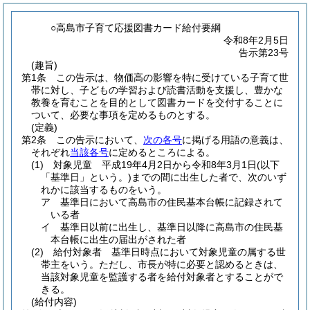
○高島市子育て応援図書カード給付要綱
令和8年2月5日
告示第23号
(趣旨)
第1条
この告示は、物価高の影響を特に受けている子育て世
帯に対し、子どもの学習および読書活動を支援し、豊かな
教養を育むことを目的として図書カードを交付することに
ついて、必要な事項を定めるものとする。
(定義)
第2条
この告示において、
次の各号
に掲げる用語の意義は、
それぞれ
当該各号
に定めるところによる。
(1)
対象児童 平成19年4月2日から令和8年3月1日
(以下
「基準日」という。)
までの間に出生した者で、次のいず
れかに該当するものをいう。
ア
基準日において高島市の住民基本台帳に記録されて
いる者
イ
基準日以前に出生し、基準日以降に高島市の住民基
本台帳に出生の届出がされた者
(2)
給付対象者 基準日時点において対象児童の属する世
帯主をいう。
ただし、市長が特に必要と認めるときは、
当該対象児童を監護する者を給付対象者とすることがで
きる。
(給付内容)