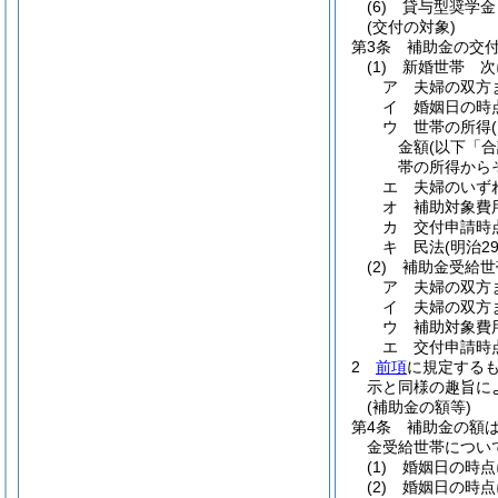
(6)
貸与型奨学金
(交付の対象)
第3条
補助金の交
(1)
新婚世帯 次
ア
夫婦の双方
イ
婚姻日の時
ウ
世帯の所得
金額
(以下「
帯の所得から
エ
夫婦のいず
オ
補助対象費
カ
交付申請時
キ
民法
(明治2
(2)
補助金受給世
ア
夫婦の双方
イ
夫婦の双方
ウ
補助対象費
エ
交付申請時
2
前項
に規定する
示と同様の趣旨に
(補助金の額等)
第4条
補助金の額
金受給世帯につい
(1)
婚姻日の時点
(2)
婚姻日の時点