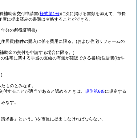
費補助金交付申請書
(
様式第1号
)
に次に掲げる書類を添えて、市長
年度に提出済みの書類は省略することができる。
年分の所得証明書)
(住居費
(物件の購入に係る費用に限る。)
および住宅リフォームの
補助金の交付を申請する場合に限る。)
らの住宅に関する手当の支給の有無が確認できる書類
(住居費
(物件
)
ったものとみなす。
交付することが適当であると認めるときは、
規則第6条
に規定する
とみなす。
「請求書」という。)
を市長に提出しなければならない。