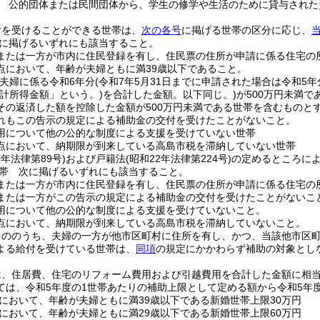
 公的団体または民間団体から、学生の修学や生活のために貸与された
付を受けることができる世帯は、
次の各号
に掲げる世帯の区分に応じ、
に掲げるいずれにも該当すること。
または一方が市内に住民登録を有し、住民票の住所が申請に係る住宅の
点において、年齢が夫婦ともに満39歳以下であること。
(夫婦に係る令和6年分
(令和7年5月31日までに申請された場合は令和5年
合計所得金額」という。)
を合計した金額。以下同じ。)
が500万円未満で
その返済した額を控除した金額が500万円未満である世帯を含むものと
れもこの告示の規定による補助金の交付を受けたことがないこと。
用について他の公的な制度による支援を受けていない世帯
点において、納期限が到来している高島市税を滞納していない世帯
9年法律第89号)
および戸籍法
(昭和22年法律第224号)
の定めるところに
帯 次に掲げるいずれにも該当すること。
または一方が市内に住民登録を有し、住民票の住所が申請に係る住宅の
または一方がこの告示の規定による補助金の交付を受けたことがないこ
用について他の公的な制度による支援を受けていないこと。
点において、納期限が到来している高島市税を滞納していないこと。
もののうち、夫婦の一方が他市区町村に住所を有し、かつ、当該他市区
よる給付を受けている世帯は、
同項
の規定にかかわらず補助の対象とし
は、住居費、住宅のリフォーム費用および引越費用を合計した金額に相
ては、令和5年度の1世帯あたりの補助上限として定める額から令和5年
において、年齢が夫婦ともに満39歳以下である新婚世帯上限30万円
において、年齢が夫婦ともに満29歳以下である新婚世帯上限60万円