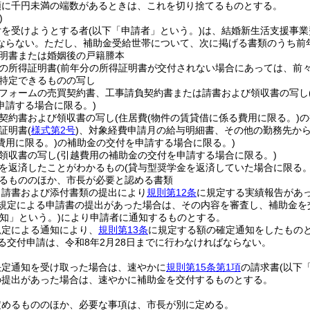
額に千円未満の端数があるときは、これを切り捨てるものとする。
)
付を受けようとする者
(以下「申請者」という。)
は、結婚新生活支援事業
ならない。
ただし、補助金受給世帯について、次に掲げる書類のうち前
明書または婚姻後の戸籍謄本
の所得証明書
(前年分の所得証明書が交付されない場合にあっては、前々
特定できるものの写し
フォームの売買契約書、工事請負契約書または請書および領収書の写し
申請する場合に限る。)
契約書および領収書の写し
(住居費
(物件の賃貸借に係る費用に限る。)
の
証明書
(
様式第2号
)
、対象経費申請月の給与明細書、その他の勤務先か
費用に限る。)
の補助金の交付を申請する場合に限る。)
領収書の写し
(引越費用の補助金の交付を申請する場合に限る。)
を返済したことがわかるもの
(貸与型奨学金を返済していた場合に限る。
るもののほか、市長が必要と認める書類
申請書および添付書類の提出により
規則第12条
に規定する実績報告があ
規定による申請書の提出があった場合は、その内容を審査し、補助金を
知」という。)
により申請者に通知するものとする。
規定による通知により、
規則第13条
に規定する額の確定通知をしたもの
る交付申請は、令和8年2月28日までに行わなければならない。
決定通知を受け取った場合は、速やかに
規則第15条第1項
の請求書
(以下
の提出があった場合は、速やかに補助金を交付するものとする。
定めるもののほか、必要な事項は、市長が別に定める。