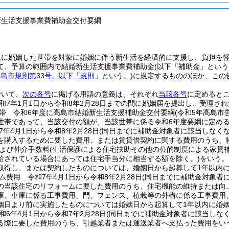
新生活支援事業費補助金交付要綱
規に婚姻した世帯を対象に婚姻に伴う新生活を経済的に支援し、負担を
て、予算の範囲内で結婚新生活支援事業費補助金
(以下「補助金」という
高島市規則第33号。以下「規則」という。)
に規定するもののほか、この
おいて、
次の各号
に掲げる用語の意義は、それぞれ
当該各号
に定めると
和7年1月1日から令和8年2月28日までの間に婚姻届を提出し、受理さ
帯 令和6年度に高島市結婚新生活支援補助金交付要綱
(令和5年高島市
世帯であって、当該交付の額が、当該世帯に係る令和6年度要綱に定め
年4月1日から令和8年2月28日
(同日までに補助金対象者に該当しなく
を購入するために要した費用、または賃貸借契約に関する費用のうち、
よび仲介手数料
(生活保護による住宅扶助その他の公的制度による家賃
給されている場合にあっては住宅手当分に相当する額を除く。)
をいう。
取得し、または契約したものについては、婚姻日から起算して1年以内
ム費用 令和7年4月1日から令和8年2月28日
(同日までに補助金対象者
の当該住宅のリフォームに要した費用のうち、住宅機能の維持または向
庫、車庫に係る工事費用、門、フェンス、植栽等の外構に係る工事費用
姻日より前に実施したものについては婚姻日から起算して1年以内に婚
6年4月1日から令和7年2月28日
(同日までに補助金対象者に該当しな
る際に要した費用のうち、引越業者または運送業者へ支払った費用をい