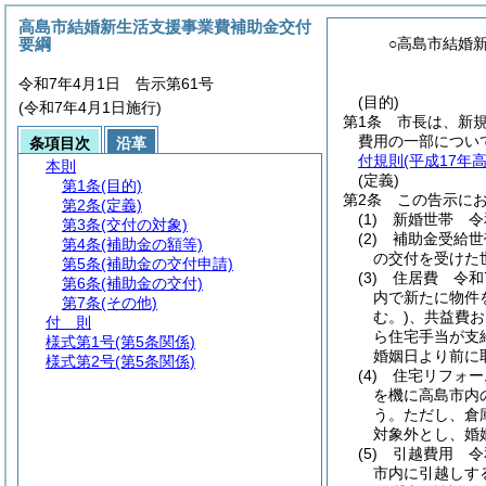
高島市結婚新生活支援事業費補助金交付
要綱
○高島市結婚
令和7年4月1日 告示第61号
(目的)
(令和7年4月1日施行)
第1条
市長は、新
費用の一部につい
条項目次
沿革
付規則
(平成17年
本則
(定義)
第1条
(目的)
第2条
この告示に
第2条
(定義)
(1)
新婚世帯 令
第3条
(交付の対象)
(2)
補助金受給世
第4条
(補助金の額等)
の交付を受けた
第5条
(補助金の交付申請)
(3)
住居費 令和7
第6条
(補助金の交付)
内で新たに物件
第7条
(その他)
む。)
、共益費お
付 則
ら住宅手当が支
様式第1号
(第5条関係)
婚姻日より前に
様式第2号
(第5条関係)
(4)
住宅リフォー
を機に高島市内
う。
ただし、倉
対象外とし、婚
(5)
引越費用 令和
市内に引越しす