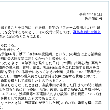
令和7年4月1日
告示第61号
軽減することを目的に、住居費、住宅のリフォーム費用および引越
。)
を交付するものとし、その交付に関しては、
高島市補助金等交
告示に定めるところによる。
ころによる。
れた夫婦をいう。
告示第66号。以下「令和6年度要綱」という。)
の規定による補助金
る補助金の限度額に達しなかった世帯をいう。
なったときは、当該事由が発生した日)
までの間に婚姻を機に高島市
物件の購入費、賃料、敷金、礼金
(保証金等これに類する費用を含
補助を受けている場合にあってはその全額、賃料について勤務先か
ただし、物件の購入費または賃貸借契約に要する費用において、
に婚姻を機として取得したものであること。
に該当しなくなったときは、当該事由が発生した日)
までの間に婚姻
上を図るために行う修繕、増築、改築、設備更新等の工事費用をい
、エアコン、洗濯機等の家電購入および設置に係る費用については
姻を機として実施したものであること。
くなったときは、当該事由が発生した日)
までの間に婚姻を機に高島
う。