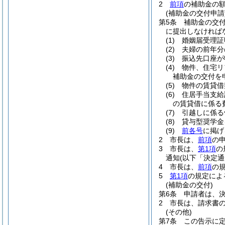
2
前項
の補助金の
(補助金の交付申請
第5条
補助金の交
に提出しなければ
(1)
婚姻届受理証
(2)
夫婦の前年分
(3)
振込先口座が
(4)
物件、住宅リ
補助金の交付を
(5)
物件の賃貸借
(6)
住居手当支給
の賃貸借に係る
(7)
引越しに係る
(8)
貸与型奨学金
(9)
前各号
に掲げ
2
市長は、
前項
の
3
市長は、
第1項
の
通知
(以下「決定通
4
市長は、
前項
の
5
第1項
の規定によ
(補助金の交付)
第6条
申請者は、
2
市長は、請求書
(その他)
第7条
この告示に