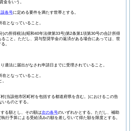
資金をいう。
当該各号
に定める要件を満たす世帯とする。
所在となっていること。
分)
の所得税法
(昭和40年法律第33号)
第2条第1項第30号の合計所得
あること。
ただし、貸与型奨学金の返済がある場合にあっては、世
する。
より適法に届出がなされ申請日までに受理されていること。
所在となっていること。
と。
町村
(当該他市区町村を包括する都道府県を含む。)
におけるこの告
ないものとする。
当する額とし、その額は
次の各号
のいずれかとする。
ただし、補助
度執行予算による受給済みの額を差し引いて得た額を限度とする。