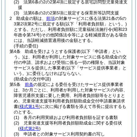
(2)
法第6条の2の2第4項に規定する居宅訪問型児童発達支
援
(3)
法第6条の2の2第5項に規定する保育所等訪問支援
2
助成金の額は、
前項
の対象サービスに係る法第21条の5の
3第2項第2号に規定する額
(以下「利用者負担額」という。)
とする。
ただし、利用者負担額に児童福祉法施行令
(昭和23
年政令第74号)
その他関係法令等による軽減措置がある場合
には、当該軽減措置適用後の金額とする。
(手続の委任)
第4条
助成を受けようとする保護者
(以下「申請者」とい
う。)
は、利用者が利用した対象サービスに係る助成金の交
付の申請、請求および受領に係る一切の権限を、当該対象
サービスを提供した事業者
(以下「サービス提供事業者」と
いう。)
に委任しなければならない。
(助成金の交付申請)
第5条
前条
の規定による委任を受けたサービス提供事業者
は、3か月ごとに、利用者が利用した対象サービスの内容、
障害児通所支援に要した費用、利用者負担額等をとりまと
め、児童発達支援等利用者負担額助成金交付申請書兼請求
書
(
様式第1号
)
に次に掲げる書類を添えて市長に提出するも
のとする。
(1)
各月の利用実績および利用者負担額を証する書類
(2)
児童発達支援等利用者負担額助成金に関する委任状
(
様式第2号
)
(3)
申請者との対象サービス利用契約書の写し