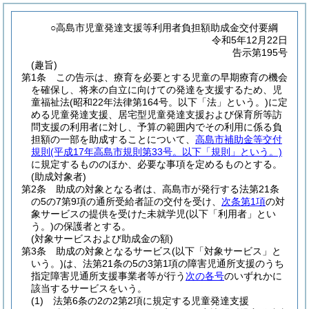
○高島市児童発達支援等利用者負担額助成金交付要綱
令和5年12月22日
告示第195号
(趣旨)
第1条
この告示は、療育を必要とする児童の早期療育の機会
を確保し、将来の自立に向けての発達を支援するため、児
童福祉法
(昭和22年法律第164号。以下「法」という。)
に定
める児童発達支援、居宅型児童発達支援および保育所等訪
問支援の利用者に対し、予算の範囲内でその利用に係る負
担額の一部を助成することについて、
高島市補助金等交付
規則
(平成17年高島市規則第33号。以下「規則」という。)
に規定するもののほか、必要な事項を定めるものとする。
(助成対象者)
第2条
助成の対象となる者は、高島市が発行する法第21条
の5の7第9項の通所受給者証の交付を受け、
次条第1項
の対
象サービスの提供を受けた未就学児
(以下「利用者」とい
う。)
の保護者とする。
(対象サービスおよび助成金の額)
第3条
助成の対象となるサービス
(以下「対象サービス」と
いう。)
は、法第21条の5の3第1項の障害児通所支援のうち
指定障害児通所支援事業者等が行う
次の各号
のいずれかに
該当するサービスをいう。
(1)
法第6条の2の2第2項に規定する児童発達支援