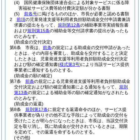
(4)
国民健康保険団体連合会による対象サービスに係る障
害福祉サービス費等給付費決定額が分かる書類
(5)
前各号
に掲げるもののほか、市長が必要と認める書類
2
前項
の児童発達支援等利用者負担額助成金交付申請書兼請
求書の提出をもって、
規則第12条
の補助事業等実績報告書
および
規則第15条
の補助金等交付請求書の提出があったも
のとみなす。
(助成金の交付決定)
第6条
市長は、
前条
の規定による助成金の交付申請があった
ときは、その内容を審査し、助成金を交付することと決定
したときは、児童発達支援等利用者負担額助成金交付決定
および額の確定通知書
(
様式第3号
)
により当該サービス提供
事業者に通知するものとする。
(助成金の額の確定)
第7条
前条
の規定による児童発達支援等利用者負担額助成金
交付決定および額の確定通知書による通知をもって、
規則
第13条
の規定による補助金等の額の確定通知がなされたも
のとみなす。
(助成金の返還)
第8条
規則第17条
に規定する返還命令のほか、サービス提
供事業者が偽りその他不正な手段によって助成金の交付を
受けたことが明らかになったときは、市長は、当該交付決
定を取り消し、既に助成金が交付されているときは、期限
を定めて、その返還を命ずるものとする。
(その他)