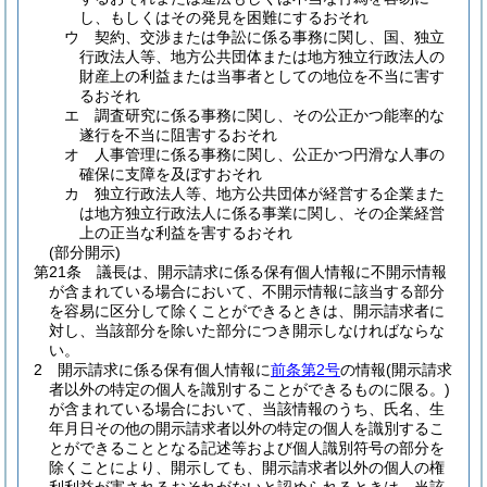
し、もしくはその発見を困難にするおそれ
ウ
契約、交渉または争訟に係る事務に関し、国、独立
行政法人等、地方公共団体または地方独立行政法人の
財産上の利益または当事者としての地位を不当に害す
るおそれ
エ
調査研究に係る事務に関し、その公正かつ能率的な
遂行を不当に阻害するおそれ
オ
人事管理に係る事務に関し、公正かつ円滑な人事の
確保に支障を及ぼすおそれ
カ
独立行政法人等、地方公共団体が経営する企業また
は地方独立行政法人に係る事業に関し、その企業経営
上の正当な利益を害するおそれ
(部分開示)
第21条
議長は、開示請求に係る保有個人情報に不開示情報
が含まれている場合において、不開示情報に該当する部分
を容易に区分して除くことができるときは、開示請求者に
対し、当該部分を除いた部分につき開示しなければならな
い。
2
開示請求に係る保有個人情報に
前条第2号
の情報
(開示請求
者以外の特定の個人を識別することができるものに限る。)
が含まれている場合において、当該情報のうち、氏名、生
年月日その他の開示請求者以外の特定の個人を識別するこ
とができることとなる記述等および個人識別符号の部分を
除くことにより、開示しても、開示請求者以外の個人の権