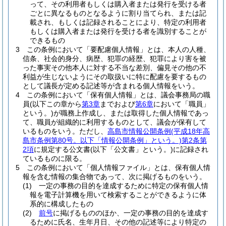
って、その利用者もしくは購入者または発行を受ける者
ごとに異なるものとなるように割り当てられ、または記
載され、もしくは記録されることにより、特定の利用者
もしくは購入者または発行を受ける者を識別することが
できるもの
3
この条例において「要配慮個人情報」とは、本人の人種、
信条、社会的身分、病歴、犯罪の経歴、犯罪により害を被
った事実その他本人に対する不当な差別、偏見その他の不
利益が生じないようにその取扱いに特に配慮を要するもの
として議長が定める記述等が含まれる個人情報をいう。
4
この条例において「保有個人情報」とは、議会事務局の職
員
(以下この章から
第3章
までおよび
第6章
において「職員」
という。)
が職務上作成し、または取得した個人情報であっ
て、職員が組織的に利用するものとして、議会が保有して
いるものをいう。
ただし、
高島市情報公開条例
(平成18年高
島市条例第80号。以下「情報公開条例」という。)
第2条第
2項
に規定する公文書
(以下「公文書」という。)
に記録され
ているものに限る。
5
この条例において「個人情報ファイル」とは、保有個人情
報を含む情報の集合物であって、次に掲げるものをいう。
(1)
一定の事務の目的を達成するために特定の保有個人情
報を電子計算機を用いて検索することができるように体
系的に構成したもの
(2)
前号
に掲げるもののほか、一定の事務の目的を達成す
るために氏名、生年月日、その他の記述等により特定の