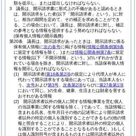
類を提示し、または提出しなければならない。
3
議長は、開示請求書に形式上の不備があると認めるとき
は、開示請求をした者
(以下「開示請求者」という。)
に対
し、相当の期間を定めて、その補正を求めることができ
る。
この場合において、議長は、開示請求者に対し、補正
の参考となる情報を提供するよう努めなければならない。
(保有個人情報の開示義務)
第20条
議長は、開示請求があったときは、開示請求に係る
保有個人情報に
次の各号
に掲げる情報
(
情報公開条例第9条
に規定する情報を除く。)
または
情報公開条例第7条
に規定
する情報
(以下「不開示情報」という。)
のいずれかが含ま
れている場合を除き、開示請求者に対し、当該保有個人情
報を開示しなければならない。
(1)
開示請求者
(
第18条第2項
の規定により代理人が本人に
代わって開示請求をする場合にあっては、当該本人をい
う。
次号
および
第3号
、
次条第2項
ならびに
第27条第1項
において同じ。)
の生命、健康、生活または財産を害する
おそれがある情報
(2)
開示請求者以外の個人に関する情報
(事業を営む個人
の当該事業に関する情報を除く。)
であって、当該情報に
含まれる氏名、生年月日その他の記述等により開示請求
者以外の特定の個人を識別することができるもの
(他の情
報と照合することにより、開示請求者以外の特定の個人
を識別することができることとなるものを含む。)
もしく
は個人識別符号が含まれるものまたは開示請求者以外の