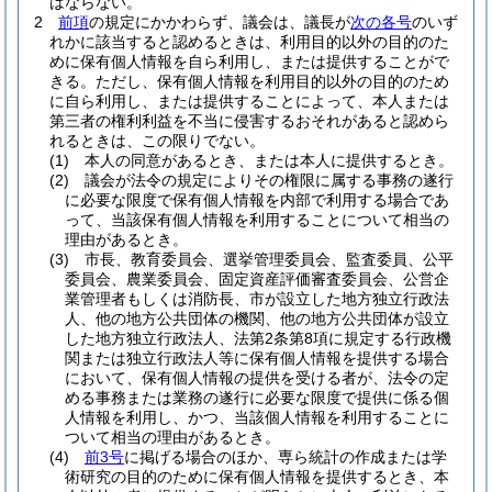
はならない。
2
前項
の規定にかかわらず、議会は、議長が
次の各号
のいず
れかに該当すると認めるときは、利用目的以外の目的のた
めに保有個人情報を自ら利用し、または提供することがで
きる。
ただし、保有個人情報を利用目的以外の目的のため
に自ら利用し、または提供することによって、本人または
第三者の権利利益を不当に侵害するおそれがあると認めら
れるときは、この限りでない。
(1)
本人の同意があるとき、または本人に提供するとき。
(2)
議会が法令の規定によりその権限に属する事務の遂行
に必要な限度で保有個人情報を内部で利用する場合であ
って、当該保有個人情報を利用することについて相当の
理由があるとき。
(3)
市長、教育委員会、選挙管理委員会、監査委員、公平
委員会、農業委員会、固定資産評価審査委員会、公営企
業管理者もしくは消防長、市が設立した地方独立行政法
人、他の地方公共団体の機関、他の地方公共団体が設立
した地方独立行政法人、法第2条第8項に規定する行政機
関または独立行政法人等に保有個人情報を提供する場合
において、保有個人情報の提供を受ける者が、法令の定
める事務または業務の遂行に必要な限度で提供に係る個
人情報を利用し、かつ、当該個人情報を利用することに
ついて相当の理由があるとき。
(4)
前3号
に掲げる場合のほか、専ら統計の作成または学
術研究の目的のために保有個人情報を提供するとき、本