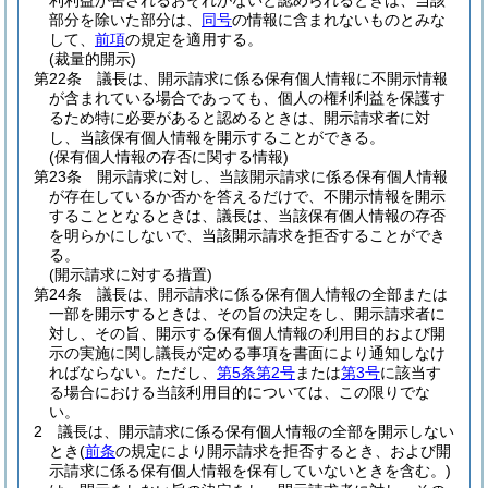
利利益が害されるおそれがないと認められるときは、当該
部分を除いた部分は、
同号
の情報に含まれないものとみな
して、
前項
の規定を適用する。
(裁量的開示)
第22条
議長は、開示請求に係る保有個人情報に不開示情報
が含まれている場合であっても、個人の権利利益を保護す
るため特に必要があると認めるときは、開示請求者に対
し、当該保有個人情報を開示することができる。
(保有個人情報の存否に関する情報)
第23条
開示請求に対し、当該開示請求に係る保有個人情報
が存在しているか否かを答えるだけで、不開示情報を開示
することとなるときは、議長は、当該保有個人情報の存否
を明らかにしないで、当該開示請求を拒否することができ
る。
(開示請求に対する措置)
第24条
議長は、開示請求に係る保有個人情報の全部または
一部を開示するときは、その旨の決定をし、開示請求者に
対し、その旨、開示する保有個人情報の利用目的および開
示の実施に関し議長が定める事項を書面により通知しなけ
ればならない。
ただし、
第5条第2号
または
第3号
に該当す
る場合における当該利用目的については、この限りでな
い。
2
議長は、開示請求に係る保有個人情報の全部を開示しない
とき
(
前条
の規定により開示請求を拒否するとき、および開
示請求に係る保有個人情報を保有していないときを含む。)