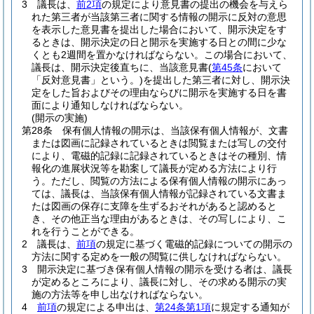
3
議長は、
前2項
の規定により意見書の提出の機会を与えら
れた第三者が当該第三者に関する情報の開示に反対の意思
を表示した意見書を提出した場合において、開示決定をす
るときは、開示決定の日と開示を実施する日との間に少な
くとも2週間を置かなければならない。
この場合において、
議長は、開示決定後直ちに、当該意見書
(
第45条
において
「反対意見書」という。)
を提出した第三者に対し、開示決
定をした旨およびその理由ならびに開示を実施する日を書
面により通知しなければならない。
(開示の実施)
第28条
保有個人情報の開示は、当該保有個人情報が、文書
または図画に記録されているときは閲覧または写しの交付
により、電磁的記録に記録されているときはその種別、情
報化の進展状況等を勘案して議長が定める方法により行
う。
ただし、閲覧の方法による保有個人情報の開示にあっ
ては、議長は、当該保有個人情報が記録されている文書ま
たは図画の保存に支障を生ずるおそれがあると認めると
き、その他正当な理由があるときは、その写しにより、こ
れを行うことができる。
2
議長は、
前項
の規定に基づく電磁的記録についての開示の
方法に関する定めを一般の閲覧に供しなければならない。
3
開示決定に基づき保有個人情報の開示を受ける者は、議長
が定めるところにより、議長に対し、その求める開示の実
施の方法等を申し出なければならない。
4
前項
の規定による申出は、
第24条第1項
に規定する通知が