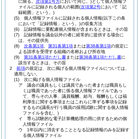
に限る。
次項第1号カ
において同じ。)
として個人情報フ
ァイルに記録される個人の範囲
(
次項第2号
において「記
録範囲」という。)
(5)
個人情報ファイルに記録される個人情報
(以下この条
において「記録情報」という。)
の収集方法
(6)
記録情報に要配慮個人情報が含まれるときは、その旨
(7)
記録情報を議会以外の者に経常的に提供する場合に
は、その提供先
(8)
次条第1項
、
第31条第1項
または
第38条第1項
の規定に
よる請求を受理する組織の名称および所在地
(9)
第31条第1項ただし書
または
第38条第1項ただし書
に
該当するときは、その旨
2
前項
の規定は、次に掲げる個人情報ファイルについては、
適用しない。
(1)
次に掲げる個人情報ファイル
ア
議会の議員もしくは議員であった者または職員もし
くは職員であった者に係る個人情報ファイルであっ
て、専らその人事、議員報酬、給与、報酬もしくは福
利厚生に関する事項またはこれらに準ずる事項を記録
するもの
(議長が行う職員の採用試験に関する個人情報
ファイルを含む。)
イ
専ら試験的な電子計算機処理の用に供するための個
人情報ファイル
ウ
1年以内に消去することとなる記録情報のみを記録す
る個人情報ファイル