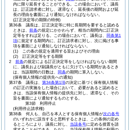
内に限り延長することができる。
この場合において、議長
は、訂正請求者に対し、遅滞なく、延長後の期間および延
長の理由を書面により通知しなければならない。
(訂正決定等の期限の特例)
第36条
議長は、訂正決定等に特に長期間を要すると認める
ときは、
前条
の規定にかかわらず、相当の期間内に訂正決
定等をすれば足りる。
この場合において、議長は、
同条第1
項
に規定する期間内に、訂正請求者に対し、次に掲げる事
項を書面により通知しなければならない。
(1)
この条の規定を適用する旨およびその理由
(2)
訂正決定等をする期限
2
前条
の規定による訂正決定等をしなければならない期間
に、議長および副議長がともに欠けている期間があるとき
は、当該期間の日数は、
同条
の期間に算入しない。
(保有個人情報の提供先への通知)
第37条
議長は、
第34条第1項
の決定に基づく保有個人情報
の訂正の実施をした場合において、必要があると認めると
きは、当該保有個人情報の提供先に対し、遅滞なく、その
旨を書面により通知するものとする。
第3節
利用停止
(利用停止請求権)
第38条
何人も、自己を本人とする保有個人情報が
次の各号
のいずれかに該当すると思料するときは、この条例の定め
るところにより、議長に対し、
当該各号
に定める措置を請
求することができる。
ただし、当該保有個人情報の利用の