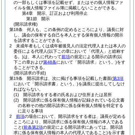
の一部もしくは事項を記載せず、またはその個人情報ファ
イルを個人情報ファイル簿に掲載しないことができる。
第4章
開示、訂正および利用停止
第1節
開示
(開示請求権)
第18条
何人も、この条例の定めるところにより、議長に対
し、議会の保有する自己を本人とする保有個人情報の開示
を請求することができる。
2
未成年者もしくは成年被後見人の法定代理人または本人の
委任による代理人
(以下この章において「代理人」と総称す
る。)
は、本人に代わって
前項
の規定による開示の請求
(以
下この章および
第48条
において「開示請求」という。)
をす
ることができる。
(開示請求の手続)
第19条
開示請求は、次に掲げる事項を記載した書面
(
第3項
において「開示請求書」という。)
を議長に提出してしなけ
ればならない。
(1)
開示請求をする者の氏名および住所または居所
(2)
開示請求に係る保有個人情報が記録されている公文書
の名称その他の開示請求に係る保有個人情報を特定する
に足りる事項
2
前項
の場合において、開示請求をする者は、議長が定める
ところにより、開示請求に係る保有個人情報の本人である
こと
(
前条第2項
の規定による開示請求にあっては、開示請
求に係る保有個人情報の本人の代理人であること)
を示す書