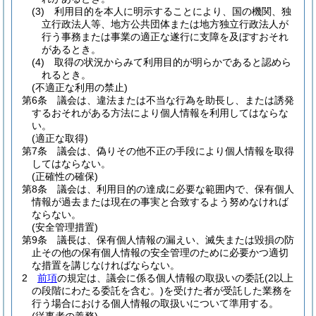
(3)
利用目的を本人に明示することにより、国の機関、独
立行政法人等、地方公共団体または地方独立行政法人が
行う事務または事業の適正な遂行に支障を及ぼすおそれ
があるとき。
(4)
取得の状況からみて利用目的が明らかであると認めら
れるとき。
(不適正な利用の禁止)
第6条
議会は、違法または不当な行為を助長し、または誘発
するおそれがある方法により個人情報を利用してはならな
い。
(適正な取得)
第7条
議会は、偽りその他不正の手段により個人情報を取得
してはならない。
(正確性の確保)
第8条
議会は、利用目的の達成に必要な範囲内で、保有個人
情報が過去または現在の事実と合致するよう努めなければ
ならない。
(安全管理措置)
第9条
議長は、保有個人情報の漏えい、滅失または毀損の防
止その他の保有個人情報の安全管理のために必要かつ適切
な措置を講じなければならない。
2
前項
の規定は、議会に係る個人情報の取扱いの委託
(2以上
の段階にわたる委託を含む。)
を受けた者が受託した業務を
行う場合における個人情報の取扱いについて準用する。