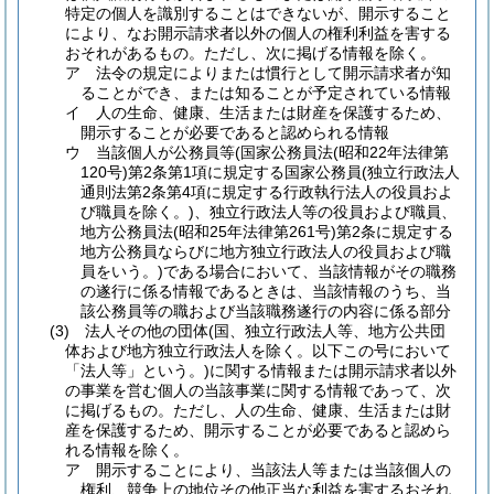
特定の個人を識別することはできないが、開示すること
により、なお開示請求者以外の個人の権利利益を害する
おそれがあるもの。
ただし、次に掲げる情報を除く。
ア
法令の規定によりまたは慣行として開示請求者が知
ることができ、または知ることが予定されている情報
イ
人の生命、健康、生活または財産を保護するため、
開示することが必要であると認められる情報
ウ
当該個人が公務員等
(国家公務員法
(昭和22年法律第
120号)
第2条第1項に規定する国家公務員
(独立行政法人
通則法第2条第4項に規定する行政執行法人の役員およ
び職員を除く。)
、独立行政法人等の役員および職員、
地方公務員法
(昭和25年法律第261号)
第2条に規定する
地方公務員ならびに地方独立行政法人の役員および職
員をいう。)
である場合において、当該情報がその職務
の遂行に係る情報であるときは、当該情報のうち、当
該公務員等の職および当該職務遂行の内容に係る部分
(3)
法人その他の団体
(国、独立行政法人等、地方公共団
体および地方独立行政法人を除く。以下この号において
「法人等」という。)
に関する情報または開示請求者以外
の事業を営む個人の当該事業に関する情報であって、次
に掲げるもの。
ただし、人の生命、健康、生活または財
産を保護するため、開示することが必要であると認めら
れる情報を除く。
ア
開示することにより、当該法人等または当該個人の
権利、競争上の地位その他正当な利益を害するおそれ