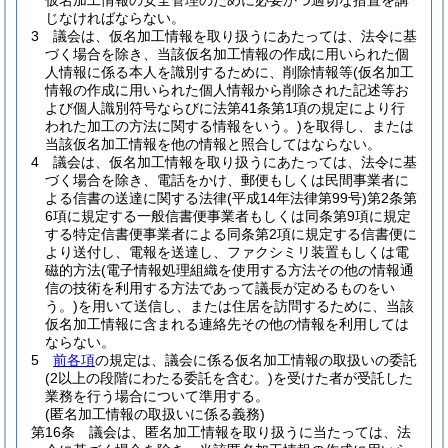
仮名加工情報の安全管理のために必要かつ適切な措置を講
じなければならない。
3
議会は、仮名加工情報を取り扱うにあたっては、法令に基
づく場合を除き、当該仮名加工情報の作成に用いられた個
人情報に係る本人を識別するために、削除情報等
(仮名加工
情報の作成に用いられた個人情報から削除された記述等お
よび個人識別符号ならびに法第41条第1項の規定により行
われた加工の方法に関する情報をいう。)
を取得し、または
当該仮名加工情報を他の情報と照合してはならない。
4
議会は、仮名加工情報を取り扱うにあたっては、法令に基
づく場合を除き、電話をかけ、郵便もしくは民間事業者に
よる信書の送達に関する法律
(平成14年法律第99号)
第2条第
6項に規定する一般信書便事業者もしくは同条第9項に規定
する特定信書便事業者による同条第2項に規定する信書便に
より送付し、電報を送達し、ファクシミリ装置もしくは電
磁的方法
(電子情報処理組織を使用する方法その他の情報通
信の技術を利用する方法であって議長が定めるものをい
う。)
を用いて送信し、または住居を訪問するために、当該
仮名加工情報に含まれる連絡先その他の情報を利用しては
ならない。
5
前各項
の規定は、議会に係る仮名加工情報の取扱いの委託
(2以上の段階にわたる委託を含む。)
を受けた者が受託した
業務を行う場合について準用する。
(匿名加工情報の取扱いに係る義務)
第16条
議会は、匿名加工情報を取り扱うに当たっては、法