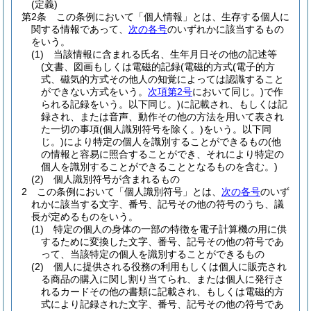
(定義)
第2条
この条例において「個人情報」とは、生存する個人に
関する情報であって、
次の各号
のいずれかに該当するもの
をいう。
(1)
当該情報に含まれる氏名、生年月日その他の記述等
(文書、図画もしくは電磁的記録
(電磁的方式
(電子的方
式、磁気的方式その他人の知覚によっては認識すること
ができない方式をいう。
次項第2号
において同じ。)
で作
られる記録をいう。以下同じ。)
に記載され、もしくは記
録され、または音声、動作その他の方法を用いて表され
た一切の事項
(個人識別符号を除く。)
をいう。以下同
じ。)
により特定の個人を識別することができるもの
(他
の情報と容易に照合することができ、それにより特定の
個人を識別することができることとなるものを含む。)
(2)
個人識別符号が含まれるもの
2
この条例において「個人識別符号」とは、
次の各号
のいず
れかに該当する文字、番号、記号その他の符号のうち、議
長が定めるものをいう。
(1)
特定の個人の身体の一部の特徴を電子計算機の用に供
するために変換した文字、番号、記号その他の符号であ
って、当該特定の個人を識別することができるもの
(2)
個人に提供される役務の利用もしくは個人に販売され
る商品の購入に関し割り当てられ、または個人に発行さ
れるカードその他の書類に記載され、もしくは電磁的方
式により記録された文字、番号、記号その他の符号であ