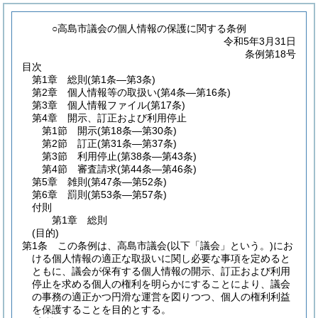
○高島市議会の個人情報の保護に関する条例
令和5年3月31日
条例第18号
目次
第1章
総則
(第1条―第3条)
第2章
個人情報等の取扱い
(第4条―第16条)
第3章
個人情報ファイル
(第17条)
第4章
開示、訂正および利用停止
第1節
開示
(第18条―第30条)
第2節
訂正
(第31条―第37条)
第3節
利用停止
(第38条―第43条)
第4節
審査請求
(第44条―第46条)
第5章
雑則
(第47条―第52条)
第6章
罰則
(第53条―第57条)
付則
第1章
総則
(目的)
第1条
この条例は、高島市議会
(以下「議会」という。)
にお
ける個人情報の適正な取扱いに関し必要な事項を定めると
ともに、議会が保有する個人情報の開示、訂正および利用
停止を求める個人の権利を明らかにすることにより、議会
の事務の適正かつ円滑な運営を図りつつ、個人の権利利益
を保護することを目的とする。