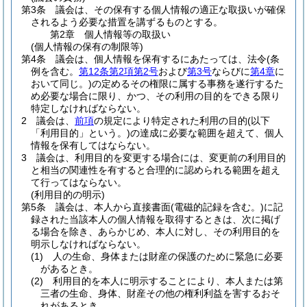
第3条
議会は、その保有する個人情報の適正な取扱いが確保
されるよう必要な措置を講ずるものとする。
第2章
個人情報等の取扱い
(個人情報の保有の制限等)
第4条
議会は、個人情報を保有するにあたっては、法令
(条
例を含む。
第12条第2項第2号
および
第3号
ならびに
第4章
に
おいて同じ。)
の定めるその権限に属する事務を遂行するた
め必要な場合に限り、かつ、その利用の目的をできる限り
特定しなければならない。
2
議会は、
前項
の規定により特定された利用の目的
(以下
「利用目的」という。)
の達成に必要な範囲を超えて、個人
情報を保有してはならない。
3
議会は、利用目的を変更する場合には、変更前の利用目的
と相当の関連性を有すると合理的に認められる範囲を超え
て行ってはならない。
(利用目的の明示)
第5条
議会は、本人から直接書面
(電磁的記録を含む。)
に記
録された当該本人の個人情報を取得するときは、次に掲げ
る場合を除き、あらかじめ、本人に対し、その利用目的を
明示しなければならない。
(1)
人の生命、身体または財産の保護のために緊急に必要
があるとき。
(2)
利用目的を本人に明示することにより、本人または第
三者の生命、身体、財産その他の権利利益を害するおそ
れがあるとき。