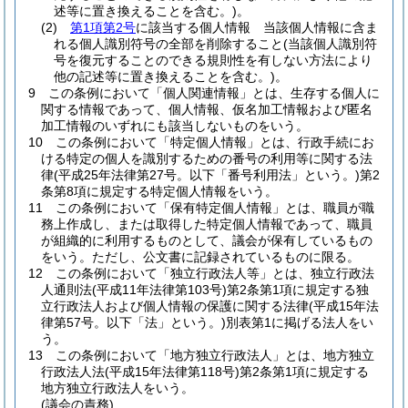
述等に置き換えることを含む。)
。
(2)
第1項第2号
に該当する個人情報 当該個人情報に含ま
れる個人識別符号の全部を削除すること
(当該個人識別符
号を復元することのできる規則性を有しない方法により
他の記述等に置き換えることを含む。)
。
9
この条例において「個人関連情報」とは、生存する個人に
関する情報であって、個人情報、仮名加工情報および匿名
加工情報のいずれにも該当しないものをいう。
10
この条例において「特定個人情報」とは、行政手続にお
ける特定の個人を識別するための番号の利用等に関する法
律
(平成25年法律第27号。以下「番号利用法」という。)
第2
条第8項に規定する特定個人情報をいう。
11
この条例において「保有特定個人情報」とは、職員が職
務上作成し、または取得した特定個人情報であって、職員
が組織的に利用するものとして、議会が保有しているもの
をいう。
ただし、公文書に記録されているものに限る。
12
この条例において「独立行政法人等」とは、独立行政法
人通則法
(平成11年法律第103号)
第2条第1項に規定する独
立行政法人および個人情報の保護に関する法律
(平成15年法
律第57号。以下「法」という。)
別表第1に掲げる法人をい
う。
13
この条例において「地方独立行政法人」とは、地方独立
行政法人法
(平成15年法律第118号)
第2条第1項に規定する
地方独立行政法人をいう。
(議会の責務)