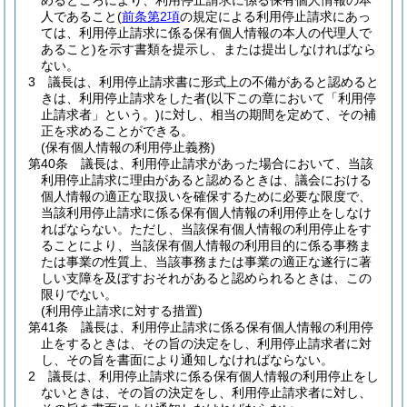
めるところにより、利用停止請求に係る保有個人情報の本
人であること
(
前条第2項
の規定による利用停止請求にあっ
ては、利用停止請求に係る保有個人情報の本人の代理人で
あること)
を示す書類を提示し、または提出しなければなら
ない。
3
議長は、利用停止請求書に形式上の不備があると認めると
きは、利用停止請求をした者
(以下この章において「利用停
止請求者」という。)
に対し、相当の期間を定めて、その補
正を求めることができる。
(保有個人情報の利用停止義務)
第40条
議長は、利用停止請求があった場合において、当該
利用停止請求に理由があると認めるときは、議会における
個人情報の適正な取扱いを確保するために必要な限度で、
当該利用停止請求に係る保有個人情報の利用停止をしなけ
ればならない。
ただし、当該保有個人情報の利用停止をす
ることにより、当該保有個人情報の利用目的に係る事務ま
たは事業の性質上、当該事務または事業の適正な遂行に著
しい支障を及ぼすおそれがあると認められるときは、この
限りでない。
(利用停止請求に対する措置)
第41条
議長は、利用停止請求に係る保有個人情報の利用停
止をするときは、その旨の決定をし、利用停止請求者に対
し、その旨を書面により通知しなければならない。
2
議長は、利用停止請求に係る保有個人情報の利用停止をし
ないときは、その旨の決定をし、利用停止請求者に対し、