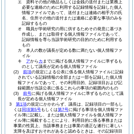
エ
資料その他の物品もしくは金銭の送付または業務上
必要な連絡のために利用する記録情報を記録した個人
情報ファイルであって、送付または連絡の相手方の氏
名、住所その他の送付または連絡に必要な事項のみを
記録するもの
オ
職員が学術研究の用に供するためその発意に基づき
作成し、または取得する個人情報ファイルであって、
記録情報を専ら当該学術研究の目的のために利用する
もの
カ
本人の数が議長が定める数に満たない個人情報ファ
イル
キ
ア
から
カ
までに掲げる個人情報ファイルに準ずるも
のとして議長が定める個人情報ファイル
(2)
前項
の規定による公表に係る個人情報ファイルに記録
されている記録情報の全部または一部を記録した個人情
報ファイルであって、その利用目的、記録項目および記
録範囲が当該公表に係るこれらの事項の範囲内のもの
(3)
前号
に掲げる個人情報ファイルに準ずるものとして議
長が定める個人情報ファイル
3
第1項
の規定にかかわらず、議長は、記録項目の一部もし
くは
同項第5号
もしくは
第7号
に掲げる事項を個人情報ファ
イル簿に記載し、または個人情報ファイルを個人情報ファ
イル簿に掲載することにより、利用目的に係る事務または
事業の性質上、当該事務または事業の適正な遂行に著しい
支障を及ぼすおそれがあると認めるときは、その記録項目