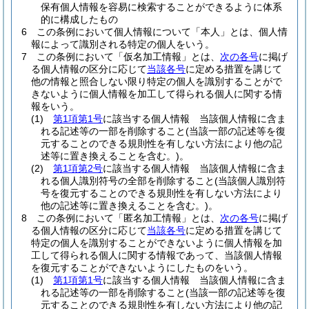
保有個人情報を容易に検索することができるように体系
的に構成したもの
6
この条例において個人情報について「本人」とは、個人情
報によって識別される特定の個人をいう。
7
この条例において「仮名加工情報」とは、
次の各号
に掲げ
る個人情報の区分に応じて
当該各号
に定める措置を講じて
他の情報と照合しない限り特定の個人を識別することがで
きないように個人情報を加工して得られる個人に関する情
報をいう。
(1)
第1項第1号
に該当する個人情報 当該個人情報に含ま
れる記述等の一部を削除すること
(当該一部の記述等を復
元することのできる規則性を有しない方法により他の記
述等に置き換えることを含む。)
。
(2)
第1項第2号
に該当する個人情報 当該個人情報に含ま
れる個人識別符号の全部を削除すること
(当該個人識別符
号を復元することのできる規則性を有しない方法により
他の記述等に置き換えることを含む。)
。
8
この条例において「匿名加工情報」とは、
次の各号
に掲げ
る個人情報の区分に応じて
当該各号
に定める措置を講じて
特定の個人を識別することができないように個人情報を加
工して得られる個人に関する情報であって、当該個人情報
を復元することができないようにしたものをいう。
(1)
第1項第1号
に該当する個人情報 当該個人情報に含ま
れる記述等の一部を削除すること
(当該一部の記述等を復
元することのできる規則性を有しない方法により他の記