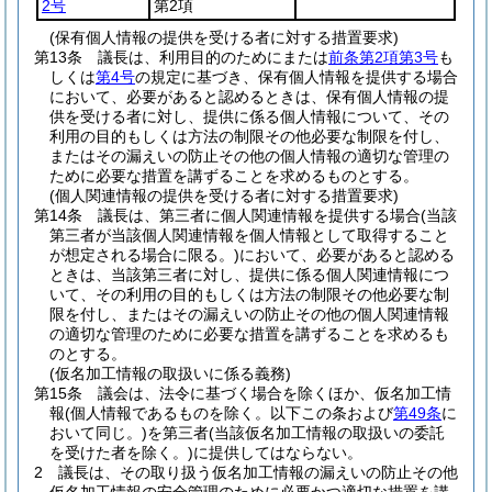
2号
第2項
(保有個人情報の提供を受ける者に対する措置要求)
第13条
議長は、利用目的のためにまたは
前条第2項第3号
も
しくは
第4号
の規定に基づき、保有個人情報を提供する場合
において、必要があると認めるときは、保有個人情報の提
供を受ける者に対し、提供に係る個人情報について、その
利用の目的もしくは方法の制限その他必要な制限を付し、
またはその漏えいの防止その他の個人情報の適切な管理の
ために必要な措置を講ずることを求めるものとする。
(個人関連情報の提供を受ける者に対する措置要求)
第14条
議長は、第三者に個人関連情報を提供する場合
(当該
第三者が当該個人関連情報を個人情報として取得すること
が想定される場合に限る。)
において、必要があると認める
ときは、当該第三者に対し、提供に係る個人関連情報につ
いて、その利用の目的もしくは方法の制限その他必要な制
限を付し、またはその漏えいの防止その他の個人関連情報
の適切な管理のために必要な措置を講ずることを求めるも
のとする。
(仮名加工情報の取扱いに係る義務)
第15条
議会は、法令に基づく場合を除くほか、仮名加工情
報
(個人情報であるものを除く。以下この条および
第49条
に
おいて同じ。)
を第三者
(当該仮名加工情報の取扱いの委託
を受けた者を除く。)
に提供してはならない。
2
議長は、その取り扱う仮名加工情報の漏えいの防止その他