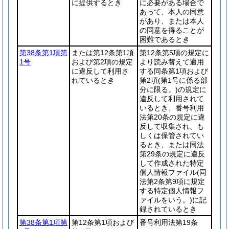
に提供するとき
に必要がある場合で
あって、本人の同意
があり、または本人
の同意を得ることが
困難であるとき
第38条第1項第
または第12条第1項
第12条第5項の規定に
1号
および第2項の規定
より読み替えて適用
に違反して利用さ
する同条第1項および
れているとき
第2項
(第1号に係る部
分に限る。)
の規定に
違反して利用されて
いるとき、番号利用
法第20条の規定に違
反して収集され、も
しくは保管されてい
るとき、または同法
第29条の規定に違反
して作成された特定
個人情報ファイル
(同
法第2条第9項に規定
する特定個人情報フ
ァイルをいう。)
に記
録されているとき
第38条第1項第
第12条第1項および
番号利用法第19条