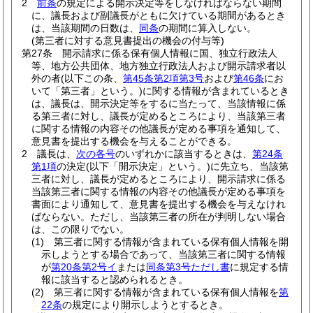
2
前条
の規定による開示決定等をしなければならない期間
に、議長および副議長がともに欠けている期間があるとき
は、当該期間の日数は、
同条
の期間に算入しない。
(第三者に対する意見書提出の機会の付与等)
第27条
開示請求に係る保有個人情報に国、独立行政法人
等、地方公共団体、地方独立行政法人および開示請求者以
外の者
(以下この条、
第45条第2項第3号
および
第46条
にお
いて「第三者」という。)
に関する情報が含まれているとき
は、議長は、開示決定等をするに当たって、当該情報に係
る第三者に対し、議長が定めるところにより、当該第三者
に関する情報の内容その他議長が定める事項を通知して、
意見書を提出する機会を与えることができる。
2
議長は、
次の各号
のいずれかに該当するときは、
第24条
第1項
の決定
(以下「開示決定」という。)
に先立ち、当該第
三者に対し、議長が定めるところにより、開示請求に係る
当該第三者に関する情報の内容その他議長が定める事項を
書面により通知して、意見書を提出する機会を与えなけれ
ばならない。
ただし、当該第三者の所在が判明しない場合
は、この限りでない。
(1)
第三者に関する情報が含まれている保有個人情報を開
示しようとする場合であって、当該第三者に関する情報
が
第20条第2号イ
または
同条第3号ただし書
に規定する情
報に該当すると認められるとき。
(2)
第三者に関する情報が含まれている保有個人情報を
第
22条
の規定により開示しようとするとき。