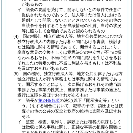
があるもの
イ
議会の要請を受けて、開示しないとの条件で任意に
提供されたものであって、法人等または個人における
通例として開示しないこととされているものその他の
当該条件を付することが当該情報の性質、当時の状況
等に照らして合理的であると認められるもの
(4)
国の機関、独立行政法人等、地方公共団体および地方
独立行政法人の内部または相互間における審議、検討ま
たは協議に関する情報であって、開示することにより、
率直な意見の交換もしくは意思決定の中立性が不当に損
なわれるおそれ、不当に住民の間に混乱を生じさせるお
それまたは特定の者に不当に利益を与えもしくは不利益
を及ぼすおそれがあるもの
(5)
国の機関、独立行政法人等、地方公共団体または地方
独立行政法人が行う事務または事業に関する情報であっ
て、開示することにより、次に掲げるおそれその他当該
事務または事業の性質上、当該事務または事業の適正な
遂行に支障を及ぼすおそれがあるもの
ア
議長が
第24条各項
の決定
(以下「開示決定等」とい
う。)
をする場合において、犯罪の予防、鎮圧または捜
査その他の公共の安全と秩序の維持に支障を及ぼすお
それ
イ
監査、検査、取締り、試験または租税の賦課もしく
は徴収に係る事務に関し、正確な事実の把握を困難に
するおそれまたは違法もしくは不当な行為を容易に