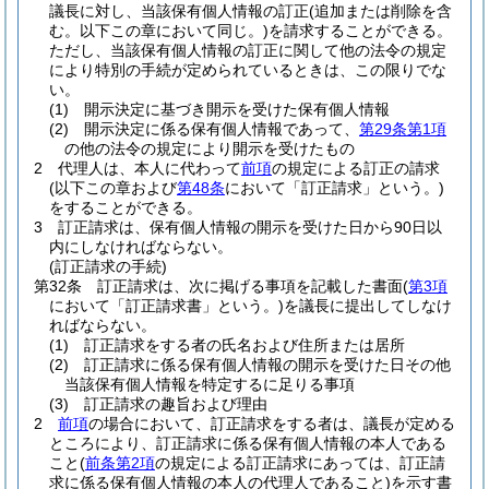
議長に対し、当該保有個人情報の訂正
(追加または削除を含
む。以下この章において同じ。)
を請求することができる。
ただし、当該保有個人情報の訂正に関して他の法令の規定
により特別の手続が定められているときは、この限りでな
い。
(1)
開示決定に基づき開示を受けた保有個人情報
(2)
開示決定に係る保有個人情報であって、
第29条第1項
の他の法令の規定により開示を受けたもの
2
代理人は、本人に代わって
前項
の規定による訂正の請求
(以下この章および
第48条
において「訂正請求」という。)
をすることができる。
3
訂正請求は、保有個人情報の開示を受けた日から90日以
内にしなければならない。
(訂正請求の手続)
第32条
訂正請求は、次に掲げる事項を記載した書面
(
第3項
において「訂正請求書」という。)
を議長に提出してしなけ
ればならない。
(1)
訂正請求をする者の氏名および住所または居所
(2)
訂正請求に係る保有個人情報の開示を受けた日その他
当該保有個人情報を特定するに足りる事項
(3)
訂正請求の趣旨および理由
2
前項
の場合において、訂正請求をする者は、議長が定める
ところにより、訂正請求に係る保有個人情報の本人である
こと
(
前条第2項
の規定による訂正請求にあっては、訂正請
求に係る保有個人情報の本人の代理人であること)
を示す書