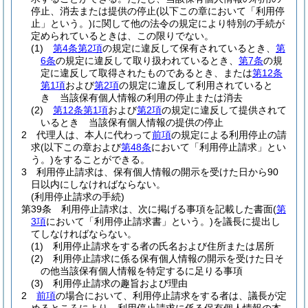
停止、消去または提供の停止
(以下この章において「利用停
止」という。)
に関して他の法令の規定により特別の手続が
定められているときは、この限りでない。
(1)
第4条第2項
の規定に違反して保有されているとき、
第
6条
の規定に違反して取り扱われているとき、
第7条
の規
定に違反して取得されたものであるとき、または
第12条
第1項
および
第2項
の規定に違反して利用されていると
き 当該保有個人情報の利用の停止または消去
(2)
第12条第1項
および
第2項
の規定に違反して提供されて
いるとき 当該保有個人情報の提供の停止
2
代理人は、本人に代わって
前項
の規定による利用停止の請
求
(以下この章および
第48条
において「利用停止請求」とい
う。)
をすることができる。
3
利用停止請求は、保有個人情報の開示を受けた日から90
日以内にしなければならない。
(利用停止請求の手続)
第39条
利用停止請求は、次に掲げる事項を記載した書面
(
第
3項
において「利用停止請求書」という。)
を議長に提出し
てしなければならない。
(1)
利用停止請求をする者の氏名および住所または居所
(2)
利用停止請求に係る保有個人情報の開示を受けた日そ
の他当該保有個人情報を特定するに足りる事項
(3)
利用停止請求の趣旨および理由
2
前項
の場合において、利用停止請求をする者は、議長が定