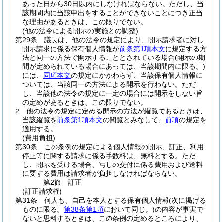
あった日から30日以内にしなければならない。
ただし、当
該期間内に当該申出をすることができないことにつき正当
な理由があるときは、この限りでない。
(他の法令による開示の実施との調整)
第29条
議長は、他の法令の規定により、開示請求者に対し
開示請求に係る保有個人情報が
前条第1項本文
に規定する方
法と同一の方法で開示することとされている場合
(開示の期
間が定められている場合にあっては、当該期間内に限る。)
には、
同項本文
の規定にかかわらず、当該保有個人情報に
ついては、当該同一の方法による開示を行わない。
ただ
し、当該他の法令の規定に一定の場合には開示をしない旨
の定めがあるときは、この限りでない。
2
他の法令の規定に定める開示の方法が縦覧であるときは、
当該縦覧を
前条第1項本文
の閲覧とみなして、
前項
の規定を
適用する。
(費用負担)
第30条
この条例の規定による個人情報の開示、訂正、利用
停止等に関する請求に係る手数料は、無料とする。
ただ
し、開示を受ける場合、写しの交付に係る費用および送料
に要する費用は請求者が負担しなければならない。
第2節
訂正
(訂正請求権)
第31条
何人も、自己を本人とする保有個人情報
(次に掲げる
ものに限る。
第38条第1項
において同じ。)
の内容が事実で
ないと思料するときは、この条例の定めるところにより、