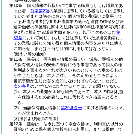
(従事者の義務)
第10条
個人情報の取扱いに従事する職員もしくは職員であ
った者、
前条第2項
の業務に従事している者もしくは従事し
ていた者または議会において個人情報の取扱いに従事して
いる派遣労働者
(労働者派遣事業の適正な運営の確保及び派
遣労働者の保護等に関する法律
(昭和60年法律第88号)
第2条
第2号に規定する派遣労働者をいう。以下この条および
第
53条
において同じ。)
もしくは従事していた派遣労働者は、
その業務に関して知り得た個人情報の内容をみだりに他人
に知らせ、または不当な目的に利用してはならない。
(漏えい等の通知)
第11条
議長は、保有個人情報の漏えい、滅失、毀損その他
の保有個人情報の安全の確保に係る事態であって個人の権
利利益を害するおそれが大きいものとしてその定めるもの
が生じたときは、本人に対し、その定めるところにより、
当該事態が生じた旨を通知しなければならない。
ただし、
次の各号
のいずれかに該当するときは、この限りでない。
(1)
本人への通知が困難な場合であって、本人の権利利益
を保護するため必要なこれに代わるべき措置をとると
き。
(2)
当該保有個人情報に
第20条各号
に掲げる情報のいずれ
かが含まれるとき。
(利用および提供の制限)
第12条
議会は、法令に基づく場合を除き、利用目的以外の
目的のために保有個人情報を自ら利用し、または提供して