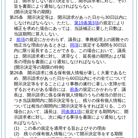
は、開示をしない旨の決定をし、開示請求者に対し、その
旨を書面により通知しなければならない。
(開示決定等の期限)
第25条
開示決定等は、開示請求があった日から30日以内に
しなければならない。
ただし、
第19条第3項
の規定により
補正を求めた場合にあっては、当該補正に要した日数は、
当該期間に算入しない。
2
前項
の規定にかかわらず、議長は、事務処理上の困難その
他正当な理由があるときは、
同項
に規定する期間を30日以
内に限り延長することができる。
この場合において、議長
は、開示請求者に対し、遅滞なく、延長後の期間および延
長の理由を書面により通知しなければならない。
(開示決定等の期限の特例)
第26条
開示請求に係る保有個人情報が著しく大量であるた
め、開示請求があった日から60日以内にその全てについて
開示決定等をすることにより事務の遂行に著しい支障が生
ずるおそれがある場合には、
前条
の規定にかかわらず、議
長は、開示請求に係る保有個人情報のうちの相当の部分に
つき当該期間内に開示決定等をし、残りの保有個人情報に
ついては相当の期間内に開示決定等をすれば足りる。
この
場合において、議長は、
同条第1項
に規定する期間内に、開
示請求者に対し、次に掲げる事項を書面により通知しなけ
ればならない。
(1)
この条の規定を適用する旨およびその理由
(2)
残りの保有個人情報について開示決定等をする期限