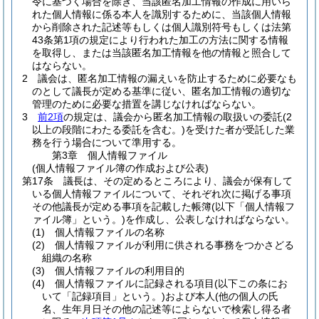
令に基づく場合を除き、当該匿名加工情報の作成に用いら
れた個人情報に係る本人を識別するために、当該個人情報
から削除された記述等もしくは個人識別符号もしくは法第
43条第1項の規定により行われた加工の方法に関する情報
を取得し、または当該匿名加工情報を他の情報と照合して
はならない。
2
議会は、匿名加工情報の漏えいを防止するために必要なも
のとして議長が定める基準に従い、匿名加工情報の適切な
管理のために必要な措置を講じなければならない。
3
前2項
の規定は、議会から匿名加工情報の取扱いの委託
(2
以上の段階にわたる委託を含む。)
を受けた者が受託した業
務を行う場合について準用する。
第3章
個人情報ファイル
(個人情報ファイル簿の作成および公表)
第17条
議長は、その定めるところにより、議会が保有して
いる個人情報ファイルについて、それぞれ次に掲げる事項
その他議長が定める事項を記載した帳簿
(以下「個人情報フ
ァイル簿」という。)
を作成し、公表しなければならない。
(1)
個人情報ファイルの名称
(2)
個人情報ファイルが利用に供される事務をつかさどる
組織の名称
(3)
個人情報ファイルの利用目的
(4)
個人情報ファイルに記録される項目
(以下この条にお
いて「記録項目」という。)
および本人
(他の個人の氏
名、生年月日その他の記述等によらないで検索し得る者