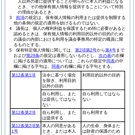
人以外の者に提供することが明らかに本人の利益になる
とき、その他保有個人情報を提供することについて特別
の理由があるとき。
3
前項
の規定は、保有個人情報の利用または提供を制限する
他の条例の規定の適用を妨げるものではない。
4
議長は、個人の権利利益を保護するため特に必要があると
認めるときは、保有個人情報の利用目的以外の目的のため
の議会の内部における利用を議会事務局の特定の職員に限
るものとする。
5
保有特定個人情報に関しては、
第2項第2号
から
第4号
まで
および
第29条
の規定は適用しないものとし、
次の表
の左欄
に掲げる規定の適用については、これらの規定中
同表
の中
欄に掲げる字句は、
同表
の右欄に掲げる字句とする。
第12条第1項
法令に基づく場合
利用目的以外の目的
を除き、利用目的
以外の目的
自ら利用し、また
自ら利用してはなら
は提供してはなら
ない
ない
第12条第2項
自ら利用し、また
自ら利用する
は提供する
第12条第2項第
本人の同意がある
人の生命、身体また
1号
とき、または本人
は財産の保護のため