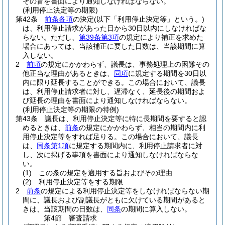
その旨を書面により通知しなければならない。
(利用停止決定等の期限)
第42条
前条各項
の決定
(以下「利用停止決定等」という。)
は、利用停止請求があった日から30日以内にしなければな
らない。
ただし、
第39条第3項
の規定により補正を求めた
場合にあっては、当該補正に要した日数は、当該期間に算
入しない。
2
前項
の規定にかかわらず、議長は、事務処理上の困難その
他正当な理由があるときは、
同項
に規定する期間を30日以
内に限り延長することができる。
この場合において、議長
は、利用停止請求者に対し、遅滞なく、延長後の期間およ
び延長の理由を書面により通知しなければならない。
(利用停止決定等の期限の特例)
第43条
議長は、利用停止決定等に特に長期間を要すると認
めるときは、
前条
の規定にかかわらず、相当の期間内に利
用停止決定等をすれば足りる。
この場合において、議長
は、
同条第1項
に規定する期間内に、利用停止請求者に対
し、次に掲げる事項を書面により通知しなければならな
い。
(1)
この条の規定を適用する旨およびその理由
(2)
利用停止決定等をする期限
2
前条
の規定による利用停止決定等をしなければならない期
間に、議長および副議長がともに欠けている期間があると
きは、当該期間の日数は、
同条
の期間に算入しない。
第4節
審査請求