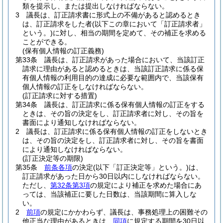
類を提示し、または提出しなければならない。
3
議長は、訂正請求書に形式上の不備があると認めるとき
は、訂正請求をした者
(以下この章において「訂正請求者」
という。)
に対し、相当の期間を定めて、その補正を求める
ことができる。
(保有個人情報の訂正義務)
第33条
議長は、訂正請求があった場合において、当該訂正
請求に理由があると認めるときは、当該訂正請求に係る保
有個人情報の利用目的の達成に必要な範囲内で、当該保有
個人情報の訂正をしなければならない。
(訂正請求に対する措置)
第34条
議長は、訂正請求に係る保有個人情報の訂正をする
ときは、その旨の決定をし、訂正請求者に対し、その旨を
書面により通知しなければならない。
2
議長は、訂正請求に係る保有個人情報の訂正をしないとき
は、その旨の決定をし、訂正請求者に対し、その旨を書面
により通知しなければならない。
(訂正決定等の期限)
第35条
前条各項
の決定
(以下「訂正決定等」という。)
は、
訂正請求があった日から30日以内にしなければならない。
ただし、
第32条第3項
の規定により補正を求めた場合にあ
っては、当該補正に要した日数は、当該期間に算入しな
い。
2
前項
の規定にかかわらず、議長は、事務処理上の困難その
他正当な理由があるときは、
同項
に規定する期間を30日以