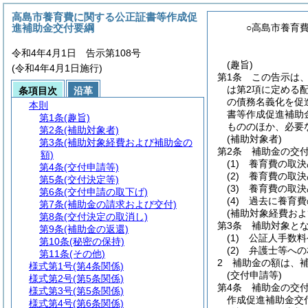
高島市養育費に関する公正証書等作成促
進補助金交付要綱
○高島市養育
令和4年4月1日 告示第108号
(趣旨)
(令和4年4月1日施行)
第1条
この告示は
は第2項に定める
条項目次
沿革
の債務名義化を促
本則
書等作成促進補助
第1条
(趣旨)
もののほか、必要
第2条
(補助対象者)
(補助対象者)
第3条
(補助対象経費および補助金の
第2条
補助金の交
額)
(1)
養育費の取決
第4条
(交付申請等)
(2)
養育費の取決
第5条
(交付決定等)
(3)
養育費の取決
第6条
(交付申請の取下げ)
(4)
過去に養育費
第7条
(補助金の請求および交付)
(補助対象経費およ
第8条
(交付決定の取消し)
第3条
補助対象と
第9条
(補助金の返還)
(1)
公証人手数料
第10条
(秘密の保持)
(2)
弁護士等への
第11条
(その他)
2
補助金の額は、
様式第1号
(第4条関係)
(交付申請等)
様式第2号
(第5条関係)
第4条
補助金の交
様式第3号
(第5条関係)
作成促進補助金交
様式第4号
(第6条関係)