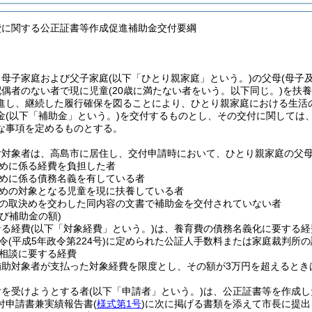
費に関する公正証書等作成促進補助金交付要綱
、母子家庭および父子家庭
(以下「ひとり親家庭」という。)
の父母
(母子
配偶者のない者で現に児童
(20歳に満たない者をいう。以下同じ。)
を扶養
進し、継続した履行確保を図ることにより、ひとり親家庭における生活
金
(以下「補助金」という。)
を交付するものとし、その交付に関しては
な事項を定めるものとする。
付対象者は、高島市に居住し、交付申請時において、ひとり親家庭の父
めに係る経費を負担した者
めに係る債務名義を有している者
めの対象となる児童を現に扶養している者
の取決めを交わした同内容の文書で補助金を交付されていない者
び補助金の額)
なる経費
(以下「対象経費」という。)
は、養育費の債務名義化に要する経
令
(平成5年政令第224号)
に定められた公証人手数料または家庭裁判所の
相談に要する経費
補助対象者が支払った対象経費を限度とし、その額が3万円を超えるとき
付を受けようとする者
(以下「申請者」という。)
は、公正証書等を作成し
付申請書兼実績報告書
(
様式第1号
)
に次に掲げる書類を添えて市長に提出