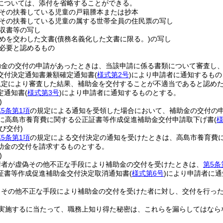
については、添付を省略することができる。
その扶養している児童の戸籍謄本または抄本
その扶養している児童の属する世帯全員の住民票の写し
収書等の写し
めを交わした文書
(債務名義化した文書に限る。)
の写し
必要と認めるもの
助金の交付の申請があったときは、当該申請に係る書類について審査し
交付決定通知書兼額確定通知書
(
様式第2号
)
により申請者に通知するもの
規定により審査した結果、補助金を交付することが不適当であると認め
定通知書
(
様式第3号
)
により申請者に通知するものとする。
)
5条第1項
の規定による通知を受領した場合において、補助金の交付の
内に高島市養育費に関する公正証書等作成促進補助金交付申請取下げ書
(
様
び交付)
5条第1項
の規定による交付決定の通知を受けたときは、高島市養育費
助金の交付を請求するものとする。
)
請者が虚偽その他不正な手段により補助金の交付を受けたときは、
第5条
証書等作成促進補助金交付決定取消通知書
(
様式第6号
)
により申請者に通
りその他不正な手段により補助金の交付を受けた者に対し、交付を行っ
実施するに当たって、職務上知り得た秘密は、これらを漏らしてはなら