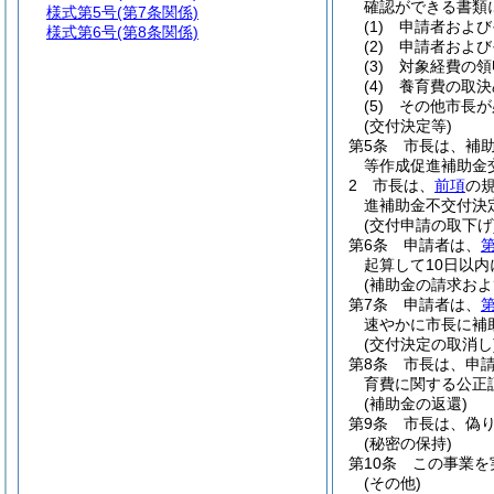
確認ができる書類
様式第5号
(第7条関係)
(1)
申請者および
様式第6号
(第8条関係)
(2)
申請者および
(3)
対象経費の領
(4)
養育費の取決
(5)
その他市長が
(交付決定等)
第5条
市長は、補
等作成促進補助金
2
市長は、
前項
の
進補助金不交付決
(交付申請の取下げ
第6条
申請者は、
第
起算して10日以
(補助金の請求およ
第7条
申請者は、
第
速やかに市長に補
(交付決定の取消し
第8条
市長は、申
育費に関する公正
(補助金の返還)
第9条
市長は、偽
(秘密の保持)
第10条
この事業を
(その他)