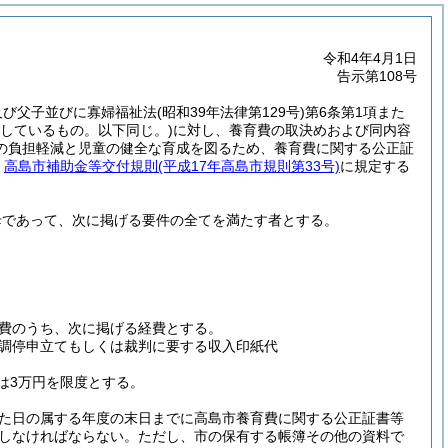
令和4年4月1日
告示第108号
及び父子並びに寡婦福祉法
(昭和39年法律第129号)
第6条第1項また
しているもの。以下同じ。)
に対し、養育費の取決めおよび同内容
の負担軽減と児童の健全な育成を図るため、養育費に関する公正証
、
高島市補助金等交付規則
(平成17年高島市規則第33号)
に規定する
母であって、次に掲げる要件の全てを満たす者とする。
費のうち、次に掲げる経費とする。
調停申立てもしくは裁判に要する収入印紙代
は3万円を限度とする。
た日の属する年度の末日までに高島市養育費に関する公正証書等
しなければならない。
ただし、市の保有する帳簿その他の資料で