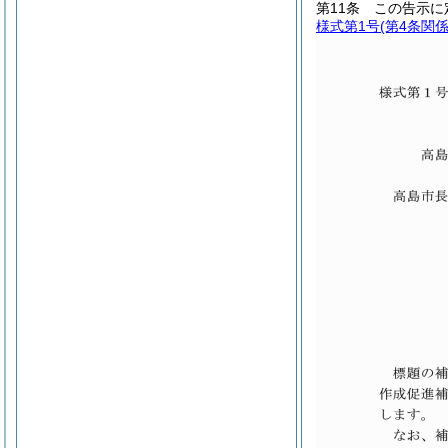
第11条
この告示に
様式第1号
(第4条関係