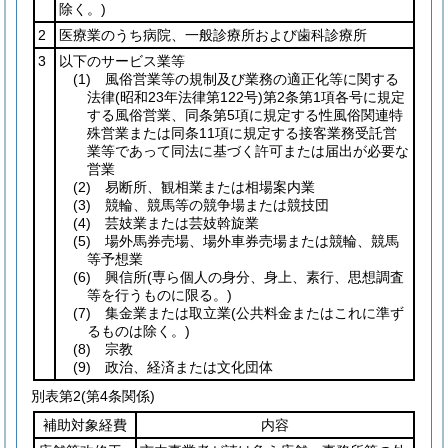
除く。)
2
医療業のうち病院、一般診療所および歯科診療所
3
以下のサービス業等
(1)
風俗営業等の規制及び業務の適正化等に関する
法律
(昭和23年法律第122号)
第2条第1項各号に規定
する風俗営業、同条第5項に規定する性風俗関連特
殊営業または同条11項に規定する接客業務受託営
業等であって同法に基づく許可または届出が必要な
営業
(2)
易断所、観相業または相場案内業
(3)
競輪、競馬等の競争場または競技団
(4)
芸妓業または芸妓斡旋業
(5)
場外馬券売場、場外車券売場または競輪、競馬
等予想業
(6)
興信所
(専ら個人の身分、身上、素行、思想調査
等を行うものに限る。)
(7)
集金業または取立業
(公共料金またはこれに準ず
るものは除く。)
(8)
宗教
(9)
政治、経済または文化団体
別表第2
(第4条関係)
補助対象経費
内容