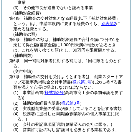
事業
(3)
その他市長が適当でないと認める事業
(補助対象経費)
第4条
補助金の交付対象となる経費
(以下「補助対象経費」
という。)
は、申請年度内に要する経費のうち、
別表第2
に
定める経費とする。
(補助金の額)
第5条
補助金の額は、補助対象経費の合計金額に2分の1を
乗じて得た額
(当該金額に1,000円未満の端数があるとき
は、これを切り捨てた額)
とし、30万円を限度額とする。
(補助回数)
第6条
同一補助対象者に対する補助は、1回に限るものとす
る。
(交付申請)
第7条
補助金の交付を受けようとする者は、創業スタートア
ップ応援事業補助金交付申請書
(
様式第1号
)
に次に掲げる書
類を添えて市長に提出しなければならない。
(1)
事業計画書
(
様式第2号
(高島市商工会の事前確認を要す
る)
)
(2)
補助対象経費内訳書
(
様式第3号
)
(3)
実践型創業塾の受講が修了していることを証する書類
(4)
税務署に提出した開業届
(創業済みの個人事業主に限
る。)
(5)
会社の登記事項証明書
(創業済みの会社に限る。)
(6)
営業許可証の写し
(許認可を必要とする業種であり、