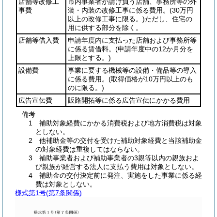
店舗等改修工
市内事業者が請け負う店舗、事務所等の外
事費
装・内装の改修工事に係る費用。
(30万円
以上の改修工事に限る。)
ただし、住宅の
用に供する部分を除く。
店舗等借入費
申請年度内に支払った店舗および事務所等
に係る賃借料。
(申請年度中の12か月分を
上限とする。)
設備費
事業に要する機械等の設備・備品等の導入
に係る費用。
(取得価格が10万円以上のも
のに限る。)
広告宣伝費
販路開拓等に係る広告宣伝にかかる費用
備考
1 補助対象経費にかかる消費税および地方消費税は対象
としない。
2 他補助金等の交付を受けた補助対象経費と当該補助金
の対象経費は重複してはならない。
3 補助事業者および補助事業者の3親等以内の親族およ
び親族が経営する法人に支払う費用は対象としない。
4 補助金の交付決定前に発注、実施をした事業に係る経
費は対象としない。
様式第1号
(第7条関係)