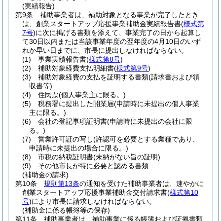
(実績報告)
第9条
補助事業者は、補助対象となる事業が完了したとき
は、創業スタートアップ応援事業補助金実績報告書
(
様式第
7号
)
に次に掲げる書類を添えて、事業完了の日から起算し
て30日以内または当該事業年度の翌年度の4月10日のいず
れか早い日までに、市長に提出しなければならない。
(1)
事業実績報告書
(
様式第8号
)
(2)
補助対象経費支払明細書
(
様式第9号
)
(3)
補助対象経費の支払を証明する書類
(請求書および領
収書等)
(4)
住民票
(個人事業主に限る。)
(5)
税務署に提出した開業届
(申請時に未提出の個人事業
主に限る。)
(6)
会社の登記事項証明書
(申請時に未提出の会社に限
る。)
(7)
営業許可証の写し
(許認可を必要とする業種であり、
申請時に未提出の場合に限る。)
(8)
市税の納税証明書
(未納がない旨の証明)
(9)
その他市長が特に必要と認める書類
(補助金の請求)
第10条
規則第13条
の通知を受けた補助事業者は、速やかに
創業スタートアップ応援事業補助金交付請求書
(
様式第10
号
)
により市長に請求しなければならない。
(補助金に係る帳簿等の保存)
第11条
補助事業者は、補助事業に係る帳簿および証拠書類