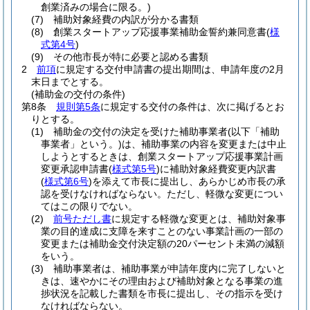
創業済みの場合に限る。)
(7)
補助対象経費の内訳が分かる書類
(8)
創業スタートアップ応援事業補助金誓約兼同意書
(
様
式第4号
)
(9)
その他市長が特に必要と認める書類
2
前項
に規定する交付申請書の提出期間は、申請年度の2月
末日までとする。
(補助金の交付の条件)
第8条
規則第5条
に規定する交付の条件は、次に掲げるとお
りとする。
(1)
補助金の交付の決定を受けた補助事業者
(以下「補助
事業者」という。)
は、補助事業の内容を変更または中止
しようとするときは、創業スタートアップ応援事業計画
変更承認申請書
(
様式第5号
)
に補助対象経費変更内訳書
(
様式第6号
)
を添えて市長に提出し、あらかじめ市長の承
認を受けなければならない。
ただし、軽微な変更につい
てはこの限りでない。
(2)
前号ただし書
に規定する軽微な変更とは、補助対象事
業の目的達成に支障を来すことのない事業計画の一部の
変更または補助金交付決定額の20パーセント未満の減額
をいう。
(3)
補助事業者は、補助事業が申請年度内に完了しないと
きは、速やかにその理由および補助対象となる事業の進
捗状況を記載した書類を市長に提出し、その指示を受け
なければならない。