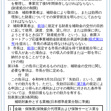
を整理し、事業完了後5年間保存しなければならない。
(財産処分の制限)
第12条
補助事業者は、補助金により取得し、または効用の
増加した財産についてその保管状況を明らかにしておかな
ければならない。
2
補助事業者は、
前項
に規定する財産を補助金の交付の目的
に反して使用、譲渡、交換、貸し付け、または担保に供し
ようとするとき
(以下「財産処分等」という。)
は、創業ス
タートアップ応援事業補助金財産処分承認申請書
(
様式第11
号
)
を提出し、市長の承認を得なければならない。
3
市長は、
前項
に規定する市長の承認を得て財産処分等によ
り収入があった場合は、その収入の全部または一部を市に
納付させることができる。
(その他)
第13条
この告示に定めるもののほか、補助金の交付に関し
必要な事項は、市長が別に定める。
付
則
この告示は、令和9年3月31日
(以下「失効日」という。)
限
り、その効力を失う。
ただし、失効日以前に
第7条
の規定によ
る申請により得られた権利およびその権利に付された条件等
については、失効日後もなおその効力を有する。
別表第1
(第3条関係)
補助対象外とする業種(日本標準産業分類に準拠)
1
金融・保険業
(保険媒介代理業および保険サービス業を