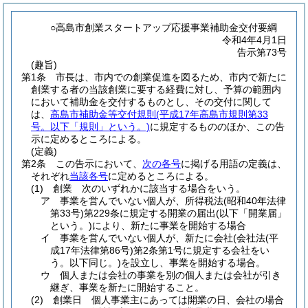
○高島市創業スタートアップ応援事業補助金交付要綱
令和4年4月1日
告示第73号
(趣旨)
第1条
市長は、市内での創業促進を図るため、市内で新たに
創業する者の当該創業に要する経費に対し、予算の範囲内
において補助金を交付するものとし、その交付に関して
は、
高島市補助金等交付規則
(平成17年高島市規則第33
号。以下「規則」という。)
に規定するもののほか、この告
示に定めるところによる。
(定義)
第2条
この告示において、
次の各号
に掲げる用語の定義は、
それぞれ
当該各号
に定めるところによる。
(1)
創業 次のいずれかに該当する場合をいう。
ア
事業を営んでいない個人が、所得税法
(昭和40年法律
第33号)
第229条に規定する開業の届出
(以下「開業届」
という。)
により、新たに事業を開始する場合
イ
事業を営んでいない個人が、新たに会社
(会社法
(平
成17年法律第86号)
第2条第1号に規定する会社をい
う。以下同じ。)
を設立し、事業を開始する場合。
ウ
個人または会社の事業を別の個人または会社が引き
継ぎ、事業を新たに開始すること。
(2)
創業日 個人事業主にあっては開業の日、会社の場合