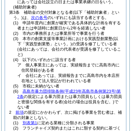
にあっては会社設立の日または事業承継の日をいう。
(補助対象者)
第3条
補助金の交付対象となる者
(以下「補助対象者」とい
う。)
は、
次の各号
のいずれにも該当する者とする。
(1)
申請年度内に創業が確実である具体的な計画を有する
者または申請時に創業日から2年を経過しない者
(2)
市内の事務所または事業所等で事業を行う者
(3)
本市の創業支援等事業計画における実践型創業塾
(以
下「実践型創業塾」という。)
の受講を修了している者
(会社にあっては、会社の代表者が受講を修了しているこ
と)
(4)
以下のいずれかに該当する者
ア
個人事業主にあっては、実績報告までに高島市内に
住民登録がある者
イ
会社にあっては、実績報告までに高島市内を本店所
在地として法人登記が行われている者
(5)
市税に未納がない者
(6)
高島市暴力団排除条例
(平成23年高島市条例第23号)
第
2条
の規定による暴力団または暴力団員もしくは暴力団員
と密接な関係を有する者
(会社の場合は役員を含む。)
で
ない者
2
前項
の規定にかかわらず、次に掲げる事業を営む者は、補
助の対象としない。
(1)
別表第1
に定める業種に分類される事業
(2)
フランチャイズ契約またはこれに類する契約に基づく