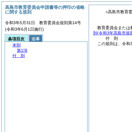
高島市教育委員会申請書等の押印の省略
に関する規則
○高島市教育
令和3年5月31日 教育委員会規則第14号
教育委員会または
(令和3年6月1日施行)
則
(令和3年高島市規則
付
則
条項目次
沿革
この規則は、令和
本則
第1項
付 則