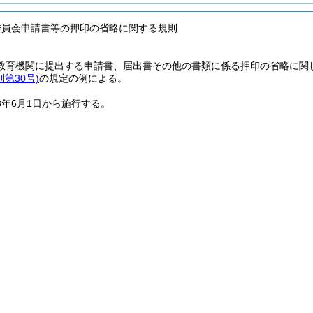
委員会申請書等の押印の省略に関する規則
教育機関に提出する申請書、届出書その他の書類に係る押印の省略に関
第30号)
の規定の例による。
3年6月1日から施行する。