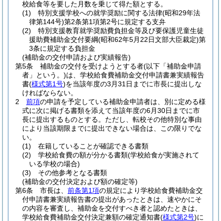
校給食等を要した月数を乗じて得た額とする。
(1)
特別支援学校への就学奨励に関する法律
(昭和29年法
律第144号)
第2条第1項第2号に規定する支弁
(2)
特別支援教育就学奨励費負担金等及び要保護児童生徒
援助費補助金交付要綱
(昭和62年5月22日文部大臣裁定)
第
3条に規定する負担金
(補助金の交付申請および実績報告)
第5条
補助金の交付を受けようとする者
(以下「補助金申請
者」という。)
は、学校給食費補助金交付申請書兼実績報告
書
(
様式第1号
)
を当該年度の3月31日までに市長に提出しな
ければならない。
2
前項
の申請を予定している補助金申請者は、別に定める様
式に次に掲げる書類を添えて当該年度の6月30日までに市
長に提出するものとする。
ただし、転校その他特別な事由
により当該期限までに提出できない場合は、この限りでな
い。
(1)
在籍していることが確認できる書類
(2)
学校給食費の額が分かる書類
(学校給食が実施されて
いる学校の場合)
(3)
その他参考となる書類
(補助金の交付決定および額の確定等)
第6条
市長は、
前条第1項
の規定により学校給食費補助金交
付申請書兼実績報告書の提出があったときは、速やかにそ
の内容を審査し、補助金を交付すべき者と認めたときは、
学校給食費補助金交付決定兼額の確定通知書
(
様式第2号
)
に