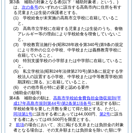
第3条
補助の対象となる者
(以下「補助対象者」という。)
は、
次の各号
のいずれかに該当する高島市内に住所を有す
る児童または生徒の保護者とする。
(1)
学校給食が未実施の高島市立学校に在籍しているこ
と。
(2)
高島市立学校に在籍する児童または生徒のうち、食物
アレルギー等の理由により学校給食を喫食していないこ
と。
(3)
学校教育法施行令
(昭和28年政令第340号)
第9条の規定
により市外の公立小学校、中学校または義務教育学校に
在籍していること。
(4)
特別支援学校の小学部または中学部に在籍しているこ
と。
(5)
私立学校法
(昭和24年法律第270号)
第3条に規定する学
校法人の設置する小学校、中学校または中等教育学校
(前
期課程に限る。)
に在籍していること。
(6)
その他市長が特に必要と認める要件
(補助金の額等)
第4条
補助金の額は、
高島市学校給食費負担金徴収規則
(平
成17年高島市規則第44号)
第2条第1項各号
に規定する額に
学校給食等を要した月数を乗じて得た額とする。
ただし、
同項第1号
に該当する者にあっては44,000円、
第2号
に該当
する者にあっては49,500円を限度とする。
2
前項
の場合において、次に掲げる支弁または負担金の対象
者となる場合は、その支弁額または負担金を除いた額に学