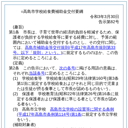
○高島市学校給食費補助金交付要綱
令和3年3月30日
告示第82号
(趣旨)
第1条
市長は、子育て世帯の経済的負担を軽減するため、保
護者が負担する学校給食等に要する経費に対し、予算の範
囲内において補助金を交付するものとし、その交付に関し
ては、
高島市補助金等交付規則
(平成17年高島市規則第33
号。以下「規則」という。)
に規定するもののほか、この告
示に定めるところによる。
(定義)
第2条
この告示において、
次の各号
に掲げる用語の意義は、
それぞれ
当該各号
に定めるところによる。
(1)
学校給食等 学校給食法
(昭和29年法律第160号)
第3条
第1項に規定する学校給食およびそれと同じ目的で児童ま
たは生徒が摂る食事として市長が認めるものをいう。
(2)
保護者 学校教育法
(昭和22年法律第26号)
第16条に規
定する保護者および保護者に準じる者として市長が認め
る者をいう。
(3)
高島市立学校
高島市立学校の設置等に関する条例
(平成17年高島市条例第114号)
第1条
に規定する市立学校
をいう。
(補助対象者)