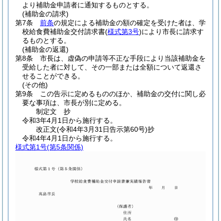
より補助金申請者に通知するものとする。
(補助金の請求)
第7条
前条
の規定による補助金の額の確定を受けた者は、学
校給食費補助金交付請求書
(
様式第3号
)
により市長に請求す
るものとする。
(補助金の返還)
第8条
市長は、虚偽の申請等不正な手段により当該補助金を
受給した者に対して、その一部または全額について返還さ
せることができる。
(その他)
第9条
この告示に定めるもののほか、補助金の交付に関し必
要な事項は、市長が別に定める。
制定文
抄
令和3年4月1日から施行する。
改正文
(令和4年3月31日
告示第60号)
抄
令和4年4月1日から施行する。
様式第1号
(第5条関係)