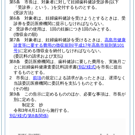
第5条
市長は、対象者に対して妊婦歯科健診受診券
(以下
「受診券」という。)
を交付するものとする。
(受診方法)
第6条
対象者は、妊婦歯科健診を受けようとするときは、受
診券を委託医療機関に提示しなければならない。
2
受診券の使用は、1回の妊娠につき1回のみとする。
(徴収金の額)
第7条
対象者は、妊婦歯科健診を受けるときは、
高島市健康
診査等に要する費用の徴収規則
(平成17年高島市規則第101
号)
に定める徴収金を納付しなければならない。
(委託料の請求および支払)
第8条
委託医療機関は、歯科健診に要した費用を、実施月ご
とに妊婦歯科健康査委託料請求書
(
別記様式
)
を市長に提出
するものとする。
2
市長は、
前項
の規定による請求があったときは、遅滞なく
当該委託医療機関に委託料を支払うものとする。
(その他)
第9条
この告示に定めるもののほか、必要な事項は、市長が
別に定める。
制定文
抄
令和3年4月1日から施行する。
別記様式
(第8条関係)