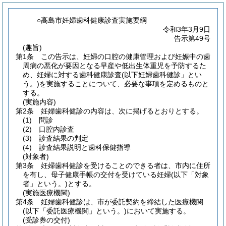
○高島市妊婦歯科健康診査実施要綱
令和3年3月9日
告示第49号
(趣旨)
第1条
この告示は、妊婦の口腔の健康管理および妊娠中の歯
周病の悪化が要因となる早産や低出生体重児を予防するた
め、妊婦に対する歯科健康診査
(以下妊婦歯科健診」とい
う。
)
を実施することについて、必要な事項を定めるものと
する。
(実施内容)
第2条
妊婦歯科健診の内容は、次に掲げるとおりとする。
(1)
問診
(2)
口腔内診査
(3)
診査結果の判定
(4)
診査結果説明と歯科保健指導
(対象者)
第3条
妊婦歯科健診を受けることのできる者は、市内に住所
を有し、母子健康手帳の交付を受けている妊婦
(以下「対象
者」という。)
とする。
(実施医療機関)
第4条
妊婦歯科健診は、市が委託契約を締結した医療機関
(以下「委託医療機関」という。)
において実施する。
(受診券の交付)